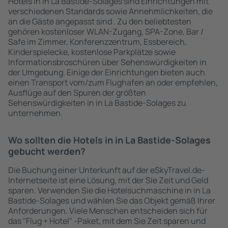
Hotels in in La Bastide-Solages sind Einrichtungen mit
verschiedenen Standards sowie Annehmlichkeiten, die
an die Gäste angepasst sind . Zu den beliebtesten
gehören kostenloser WLAN-Zugang, SPA-Zone, Bar /
Safe im Zimmer, Konferenzzentrum, Essbereich,
Kinderspielecke, kostenlose Parkplätze sowie
Informationsbroschüren über Sehenswürdigkeiten in
der Umgebung. Einige der Einrichtungen bieten auch
einen Transport vom/zum Flughafen an oder empfehlen,
Ausflüge auf den Spuren der größten
Sehenswürdigkeiten in in La Bastide-Solages zu
unternehmen.
Wo sollten die Hotels in in La Bastide-Solages
gebucht werden?
Die Buchung einer Unterkunft auf der eSkyTravel.de-
Internetseite ist eine Lösung, mit der Sie Zeit und Geld
sparen. Verwenden Sie die Hotelsuchmaschine in in La
Bastide-Solages und wählen Sie das Objekt gemäß Ihrer
Anforderungen. Viele Menschen entscheiden sich für
das "Flug + Hotel" -Paket, mit dem Sie Zeit sparen und