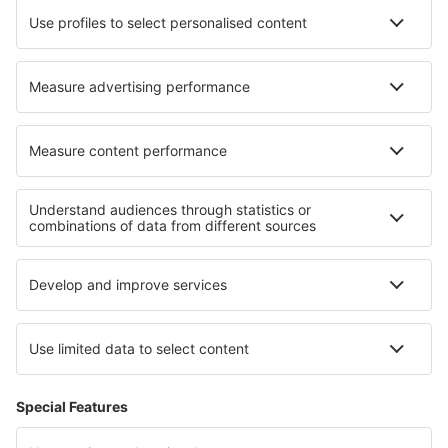
Hotels in Florstadt
Hotels in Antigua
Hotels in Taxiarchis (Naxos)
Hotels in Nasiriyah
Die besten Hotels - Regionen
Hotels an dem Genfersee
Hotels in Tignes
Hotels in Jura
Hotels in Les Menuires
Hotels in La Plagne
Hotels in Kreis Sandanski
Hotels in Sofia (province)
Hotels in Kantabrien
Hotels in Brac Island
Hotels in Nationalpark Pieninen