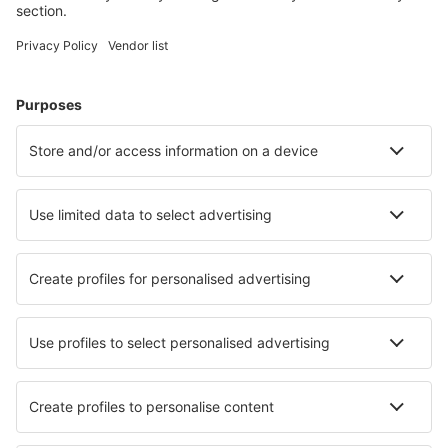
Meist gesuchte Hotels von eSky-Nutzern
Hotels in Frankreich - Beliebte Städte
Hotels in Le Cap d`Agde
Hotels in Nizza
Hotels in Cannes
Hotels in Frejus
Hotels in Paris
Hotels in Aix-les-Bains
Hotels in Briancon
Hotels in Carcassonne
Hotels in Concarneau
Hotels in Sanary Sur Mer
Die besten Hotels - Städte
Hotels in San Giusto Canavese
Hotels in Lansing
Hotels in L'Eliana
Hotels in Montecarlo
Hotels in Calamba
Hotels in Guzelcamlı