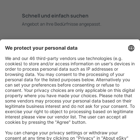
Schnell und einfach suchen
Angebot an Ihre Bedürfnisse angepasst.
Sicher planen
Buchen ohne Sorgen mit einer kostenlosen
Stornierungsoption.
Mehr sparen
Attraktive Preise und Spezialangebote für eingeloggte
Benutzer.
Unterkünfte, die Sie mögen
Wählen Sie aus über 1,3 Millionen Unterkünften: Hotels,
Hütten, Apartments und andere.