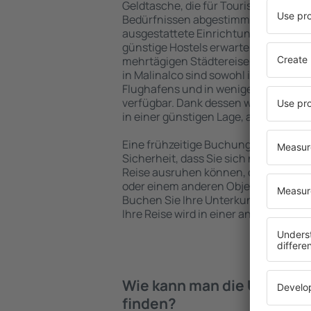
Geldtasche, die für Touristen mit un
Bedürfnissen abgestimmt sind. Gerä
ausgestattete Einrichtungen mit vie
günstige Hostels erwarten die Besuch
mehrtägigen Städtereise übernachte
in Malinalco sind sowohl im Zentrum 
Flughafens und in weniger beliebten 
verfügbar. Dank dessen wählen Sie ei
in einer günstigen Lage, abhängig vo
Eine frühzeitige Buchung der Unterkun
Sicherheit, dass Sie sich nach dem E
Reise ausruhen können, ohne nach e
oder einem anderen Objekt für Reis
Buchen Sie Ihre Unterkunft vor dem 
Ihre Reise wird in einer angenehmer
Wie kann man die Unterkünf
finden?