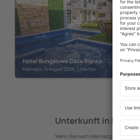
MALINALCO
Hotel Bungalows Casa Blanca
Malinalco, 14 August 2026, 2 Nächte
Unterkunft in Malina
Wenn Sie nach Malinalco reisen, find