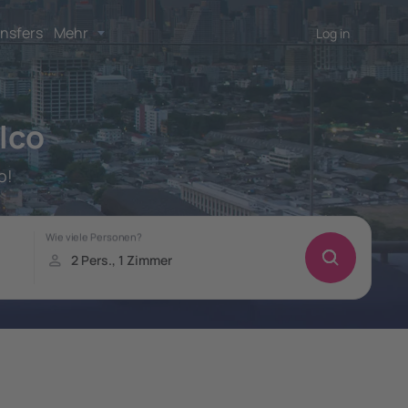
nsfers
Mehr
Log in
lco
o!