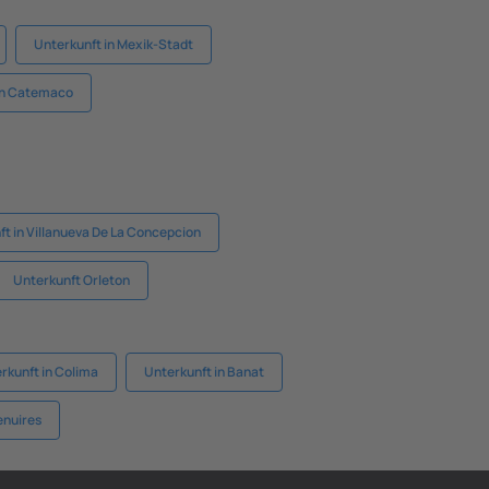
Unterkunft in Mexik-Stadt
in Catemaco
t in Villanueva De La Concepcion
Unterkunft Orleton
rkunft in Colima
Unterkunft in Banat
enuires