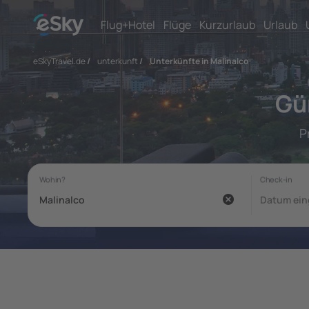
Flug+Hotel
Flüge
Kurzurlaub
Urlaub
eSkyTravel.de
/
unterkunft
/
Unterkünfte in Malinalco
Gü
P