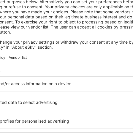
MALINALCO
CASA MOSHI
Malinalco, 14 August 2026, 2 Nächte
Mehr Angebote prüfen in Malinalco
lco
Malinalco – bes
en Sie Unterkünfte für jede
Die Unterkünfte in Malinal