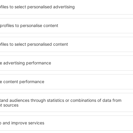
terschiedlichen
Angebot von vielen Objekten 
umige und komfortabel
Senioren und Gruppen. Die
len Annehmlichkeiten und
Hotels und Pensionen übern
er, wo sie während einer
bieten und sich im Zentrum 
n können. Die Unterkünfte
Annehmlichkeiten wie die N
als auch in der Nähe des
Verkehrsmitteln, Geschäften
Stadtteilen oder Regionen
sind die Garantie einer gut
ne Unterkunft in Malinalco
n Ihren weiteren Vorhaben.
Wenn Sie an Luxusunterkünft
ein breites Angebot für Sie
ft in Malinalco gibt die
alles, was Sie während Ihre
rreichen des Ziels nach der
benötigen. Die Unterkunft i
inem Hotel, einer Wohnung
mit Einrichtungen für Behin
ende suchen zu müssen.
sowie für Reisende zusamm
Besuch von Malinalco und
en Atmosphäre verlaufen.
te in Malinalco
Welche Annehmlichke
Unterkünften in Mal