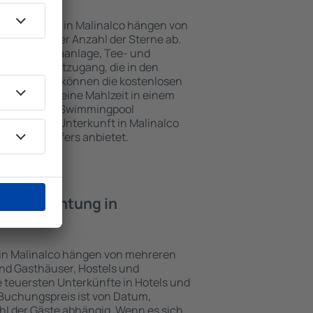
nterkünften in Malinalco hängen von
jekts und der Anzahl der Sterne ab.
Balkon, Klimaanlage, Tee- und
und Internetzugang, die in den
d. Besucher können die kostenlosen
t benutzen, eine Mahlzeit in einem
ein Hotel mit Swimmingpool
zlich eine Unterkunft in Malinalco
ghafentransfers anbietet.
e Übernachtung in
 in Malinalco hängen von mehreren
sind Gasthäuser, Hostels und
 teuersten Unterkünfte in Hotels und
Buchungspreis ist von Datum,
l der Gäste abhängig. Wenn es sich