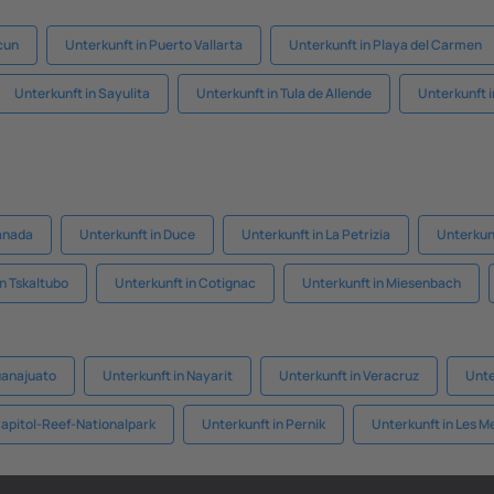
cun
Unterkunft in Puerto Vallarta
Unterkunft in Playa del Carmen
Unterkunft in Sayulita
Unterkunft in Tula de Allende
Unterkunft 
Canada
Unterkunft in Duce
Unterkunft in La Petrizia
Unterkunf
n Tskaltubo
Unterkunft in Cotignac
Unterkunft in Miesenbach
uanajuato
Unterkunft in Nayarit
Unterkunft in Veracruz
Unte
Capitol-Reef-Nationalpark
Unterkunft in Pernik
Unterkunft in Les M