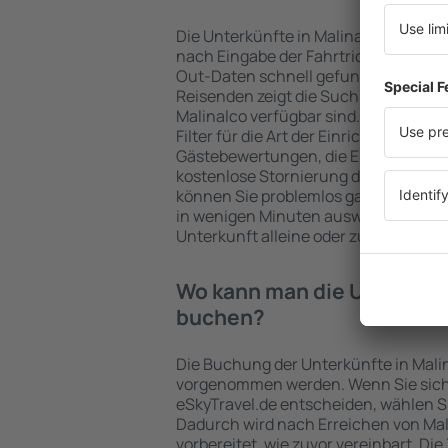
Die Unterkünfte in Malinalco werde
nach Eingabe der Fahrtrichtung und
Out-Daten schnell gefunden. Nach A
Reisenden zeigt die Suchmaschine an
Malinalco verfügbar sind. Die Auswah
Filter für die Art der Einrichtung und 
Gästebewertungen, die Entfernung 
kostenlose Stornierung der Buchung 
können Sie problemlos ganz einfach e
in wenigen Minuten auswählen. Sie k
Unterkunft alleine oder zusammen m
Wo kann man die Unterkünf
buchen?
Die Buchung der Unterkünfte in Malin
vorgenommen werden. Wenn Sie sich
eSkyTravel.de entscheiden, wählen Si
Dadurch wird nach Erreichen von Ma
vorbereitet, wie zuvor vereinbart. Die