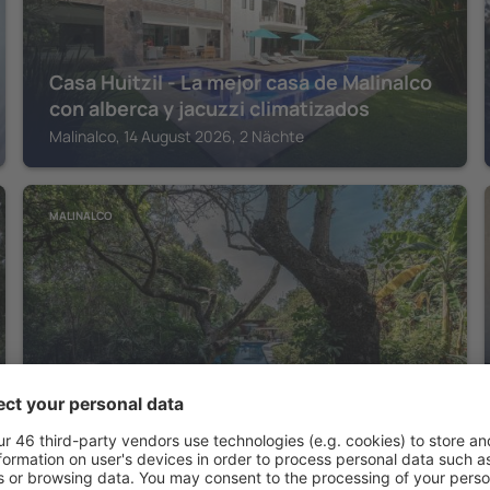
Casa Huitzil - La mejor casa de Malinalco
con alberca y jacuzzi climatizados
Malinalco, 14 August 2026, 2 Nächte
MALINALCO
Canto de Aves
Malinalco, 14 August 2026, 2 Nächte