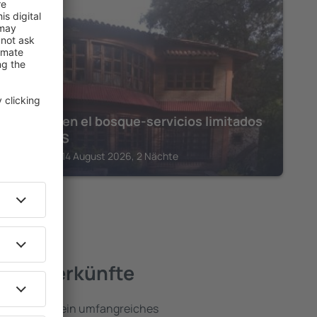
MALINALCO
Cabaña en el bosque-servicios limitados
LEERLOS
Malinalco, 14 August 2026, 2 Nächte
te Unterkünfte
co umfassen ein umfangreiches