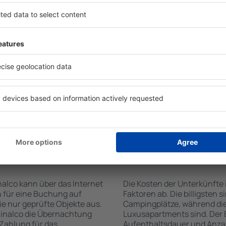
n von der Suchmaschine
Die Annehmlichkeiten bei U
 der Check-In- und Check-
der Art des ausgewählten Ob
uswahl der Anzahl der
Gäste nutzen Küchenzeile, 
, welche Unterkünfte in
Kaffeezubehör, Handtücher 
l der Unterkunft wird durch
Unterkünften verfügbar sin
die Anzahl der Sterne, die
Parkplätze an der Unterkunf
zum Zentrum und die
Restaurant bestellen oder 
erleichtert. Dadurch
auswählen. Sie können zusät
ine Unterkunft in Malinalco
buchen, die den Gästen Flu
önnen je nach Bedarf eine
it dem Flug buchen.
te in Malinalco
Wie viel kostet ein
Malinalco?
alco kann über das Internet
Die Kosten der Unterkünfte
 für eine Buchung auf
Faktoren ab. Die billigsten 
e nur geprüfte Objekte aus.
Campingplätze, während die
linalco die Übernachtung
Luxusapartments sind. Der 
 Zahlung für das
Aufenthaltsdauer und Anzah