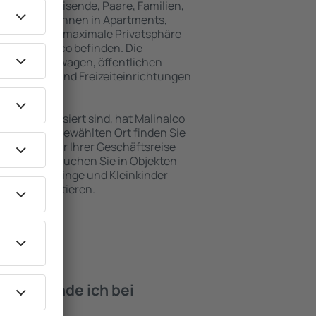
für Alleinreisende, Paare, Familien,
 Besucher können in Apartments,
achten, die maximale Privatsphäre
von Malinalco befinden. Die
ähe zu Mietwagen, öffentlichen
, Service- und Freizeiteinrichtungen
en Erholung.
en interessiert sind, hat Malinalco
. An dem ausgewählten Ort finden Sie
s Urlaubs oder Ihrer Geschäftsreise
n Malinalco buchen Sie in Objekten
derte, Säuglinge und Kleinkinder
en mit Haustieren.
iten finde ich bei
inalco?