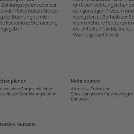
s Zahlungssystem oder per
um Übernachtungen handelt,
 von der Reise haben Sie das
den günstigen Preisen rund
ng der Buchung von der
wenigsten außerhalb der Sa
 die kostenlose Stornierung
wenn mehrere Personen in
 angegeben.
die Unterkunft in Malinalco
Woche gebucht wird.
cher planen
Mehr sparen
chen ohne Sorgen mit einer
Attraktive Preise und
stenlosen Stornierungsoption.
Spezialangebote für eingeloggte
Benutzer.
n eSky Nutzern