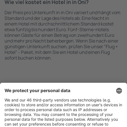
Wie viel kostet ein Hotel in in Oni?
Der Preis pro Unterkunft in in Oni variiert und hängt vom
Standard und der Lage des Hotels ab. Eine Nacht in
einem Hotel mit durchschnittlichem Standard kostet
etwa fünfzig bis hundert Euro. Fünf-Sterne-Hotels
können Gäste für einen Betrag von zweihundert Euro
und mehr pro Nacht beherbergen. Wenn Sie nach einer
günstigen Unterkunft suchen, prüfen Sie unser "Flug +
Hotel" - Paket, mit dem Sie ein Hotel und einen Flug
sofort buchen können.
Schnell und einfach suchen
Angebot an Ihre Bedürfnisse angepasst.
Sicher planen
Buchen ohne Sorgen mit einer kostenlosen
Stornierungsoption.