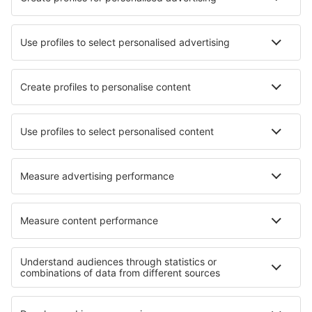
Hotels in Tskaltubo
Die besten Hotels - Städte
Hotels in Launkalne
Hotels in Sandouping
Hotels in Lido delle Nazioni
Hotels in Dugopolje
Hotels in Beaulieu
Hotels in Chestfield
Hotels in Nora
Hotels Dibulla
Hotels in Middlebury
Hotels in Greenwell Point
Die besten Hotels - Regionen
Hotels in Georgien
Hotels an der Batumi- Riviera
Hotels in Kreis Brașov
Hotels auf Südpeloponnes
Hotels im Yosemite-Nationalpark
Hotels in Bryce Canyon