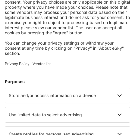
Mehr sparen
Attraktive Preise und Spezialangebote für eingeloggte
Benutzer.
Unterkünfte, die Sie mögen
Wählen Sie aus über 1,3 Millionen Unterkünften: Hotels,
Hütten, Apartments und andere.
Meist gesuchte Hotels von eSky-Nutzern
Hotels in Georgien - Beliebte Städte
Hotels in Bakuriani
Hotels in Batumi
Hotels in Tbilisi
Hotels in Kutaisi
Hotels in Kobuleti
Hotels in Sairme
Hotels in Anaklia
Hotels Glola
Hotels Mazeri