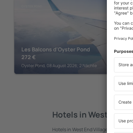
OYSTER POND
Les Balcons d'Oyster Pond
272
€
Oyster Pond, 08 August 2026, 2 Nächte
Hotels in West End V
Hotels in West End Village sind eine v