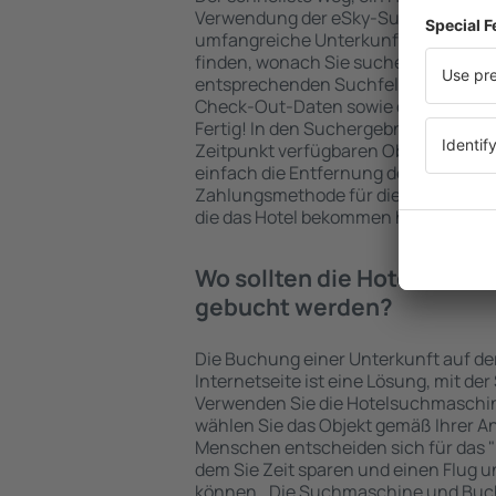
Verwendung der eSky-Suchmaschine 
umfangreiche Unterkunftsbasis garan
finden, wonach Sie suchen. Geben Sie
entsprechenden Suchfelder ein, wähl
Check-Out-Daten sowie die Anzahl d
Fertig! In den Suchergebnissen wer
Zeitpunkt verfügbaren Objekte angez
einfach die Entfernung des Hotels v
Zahlungsmethode für die Unterkunft 
die das Hotel bekommen hat, überprü
Wo sollten die Hotels in in
gebucht werden?
Die Buchung einer Unterkunft auf de
Internetseite ist eine Lösung, mit der
Verwenden Sie die Hotelsuchmaschine
wählen Sie das Objekt gemäß Ihrer A
Menschen entscheiden sich für das "F
dem Sie Zeit sparen und einen Flug u
können.. Die Suchmaschine und Buc