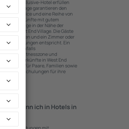
e ein All-Inclusive-Hotel erfüllen
West End Village garantieren den
genden Service und eine Reihe von
tige Unterkünfte mit gutem
zeichnete Lage in der Nähe der
ten in West End Village. Die Gäste
kplätze nutzen und ein Zimmer oder
hren Erwartungen entspricht. Ein
mfasst ebenfalls
 SPA oder Fitnesszone und
e besten Unterkünfte in West End
ende Lösung für Paare, Familien sowie
reisen oder Schulungen für ihre
öchten.
iten kann ich in Hotels in
finden?
e sind Einrichtungen mit