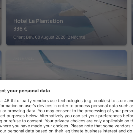
Hotel La Plantation
336
€
Orient Bay, 08 August 2026, 2 Nächte
ANSE MARCEL
Le Domaine Anse Marcel Beach Resort
430
€
Anse Marcel , 08 August 2026, 2 Nächte