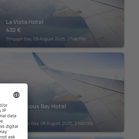
La Vista Hotel
432
€
Simpson Bay, 08 August 2026, 2 Nächte
RENDEZVOUS BAY
Rendezvous Bay Hotel
974
€
Rendezvous Bay, 08 August 2026, 2 Nächte