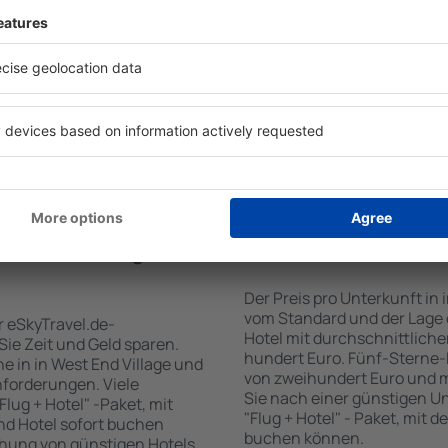
für Unterkünfte. Eine
verschiedenen Standards so
tiert, dass Sie gerade das
Gäste angepasst sind . Zu d
 den Reiseort in die
WLAN-Zugang, SPA-Zone, Ba
en Sie die Check-In- und
Konferenzzentrum, Essberei
er Gäste und Zimmer aus.
Parkplätze sowie Informati
den die zum angegebenen
Sehenswürdigkeiten in der 
eigt. Sie können ganz
bieten auch einen Transpo
om Zentrum, die
empfehlen, Ausflüge auf de
oder die Anzahl der Sterne,
Sehenswürdigkeiten in in W
fen.
 West End Village
Wie viel kostet ein H
Der Preis pro Unterkunft in 
vom Standard und der Lage d
r eSkyTravel.de-
Hotel mit durchschnittliche
 Sie Zeit und Geld sparen.
hundert Euro. Fünf-Sterne-
 in in West End Village und
von zweihundert Euro und 
nforderungen. Viele
Sie nach einer günstigen U
lug + Hotel" -Paket, mit
"Flug + Hotel" - Paket, mit d
nd Hotel sofort buchen
buchen können.
hung von günstigen Hotels