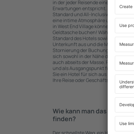
in der jeder Reisende eine Unterkunft
Erwartungen entspricht. Sie bevorzu
Standard und All-Inclusive-Angebot o
eine intime Atmosphäre und günstig
in West End Village können Sie eine U
Geldtasche buchen! Wählen Sie eine
Standard des Hotels sowie die Zahlu
Unterkunft aus und die Möglichkeit e
Stornierung der Buchung. Hotels in W
sich sowohl in der Nähe der beliebte
auch abseits der Masse. Perfekt für 
und als Ausgangspunkt für Ausflüge
Sie ein Hotel für sich aus und bereit
Ihre Reise oder Geschäftsreise vor!
Wie kann man das Hotel in 
finden?
Der schnellste Weg, ein Hotel in West 