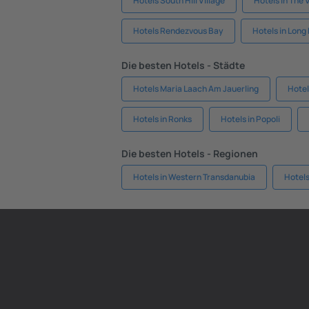
Hotels South Hill Village
Hotels in The 
Hotels Rendezvous Bay
Hotels in Long 
Die besten Hotels - Städte
Hotels Maria Laach Am Jauerling
Hote
Hotels in Ronks
Hotels in Popoli
Die besten Hotels - Regionen
Hotels in Western Transdanubia
Hotels