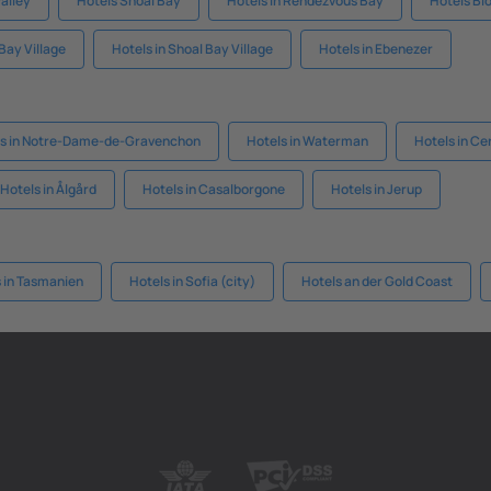
Valley
Hotels Shoal Bay
Hotels in Rendezvous Bay
Hotels Bl
Bay Village
Hotels in Shoal Bay Village
Hotels in Ebenezer
ls in Notre-Dame-de-Gravenchon
Hotels in Waterman
Hotels in Ce
Hotels in Ålgård
Hotels in Casalborgone
Hotels in Jerup
 in Tasmanien
Hotels in Sofia (city)
Hotels an der Gold Coast