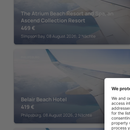
The Atrium Beach Resort and Spa, an
Ascend Collection Resort
469
€
Simpson Bay, 08 August 2026, 2 Nächte
PHILIPSBURG
Belair Beach Hotel
419
€
Philipsburg, 08 August 2026, 2 Nächte