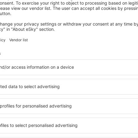
WEST END VILLAGE
Genesis Residences
705
€
West End Village, 08 August 2026, 2 Nächte
Mehr Hotels ansehen in West End Village
illage
West End Villag
ielfältige Unterkunftsbasis,
Umfassender Service und ein