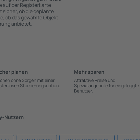
te auf der Registerkarte
z sicher, ob die geplante
ie, ob das gewählte Objekt
hung anbietet.
cher planen
Mehr sparen
chen ohne Sorgen mit einer
Attraktive Preise und
stenlosen Stornierungsoption.
Spezialangebote für eingeloggte
Benutzer.
ky-Nutzern