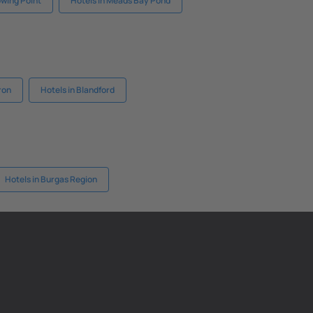
owing Point
Hotels in Meads Bay Pond
ron
Hotels in Blandford
Hotels in Burgas Region