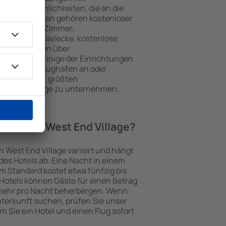
wie Annehmlichkeiten, die an die
en beliebtesten gehören kostenloser
r / Safe im Zimmer,
ch, Kinderspielecke, kostenlose
onsbroschüren über
Umgebung. Einige der Einrichtungen
rt vom/zum Flughafen an oder
n Spuren der größten
est End Village zu unternehmen.
otel in in West End Village?
in West End Village variiert und hängt
es Hotels ab. Eine Nacht in einem
m Standard kostet etwa fünfzig bis
Hotels können Gäste für einen Betrag
mehr pro Nacht beherbergen. Wenn
nterkunft suchen, prüfen Sie unser
em Sie ein Hotel und einen Flug sofort