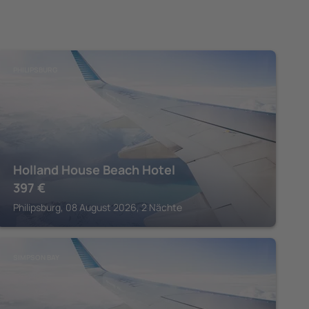
PHILIPSBURG
Holland House Beach Hotel
397
€
Philipsburg, 08 August 2026, 2 Nächte
SIMPSON BAY