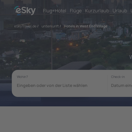
Flug+Hotel
Flüge
Kurzurlaub
Urlaub
eSkyTravel.de
/
unterkunft
/
Hotels in West End Village
W