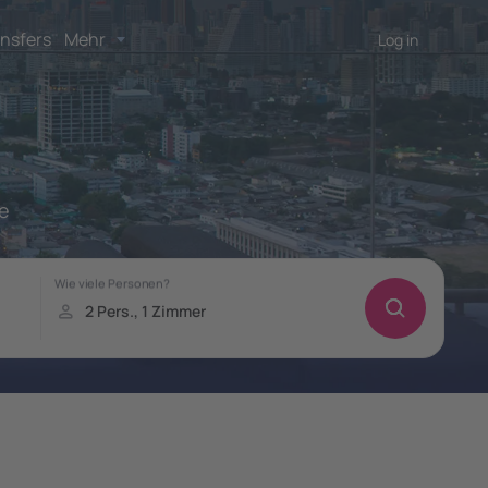
nsfers
Mehr
Log in
te