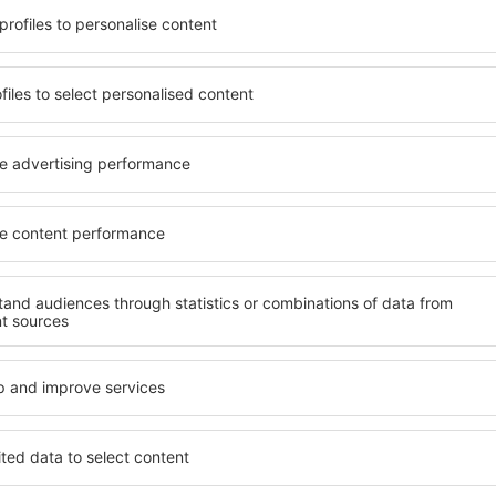
 findet, die seinen
wichtigsten Bedingungen, di
gen ein Hotel mit hohem
muss. Die besten Hotels in 
der wählen Hotels aus, die
Hotelgästen einen hervorra
e Unterkünfte garantieren?
Annehmlichkeiten. Hochwer
nterkunft für jede
Standard bieten eine ausge
 günstige Lage und den
wichtigsten Sehenswürdigkei
ngsmethoden für die
können die kostenlosen Par
iner kostenlosen
Apartment auswählen, das i
est End Village befinden
Hotel mit hohem Standard u
sten Sehenswürdigkeiten als
abwechslungsreiches Menü,
einen längeren Aufenthalt
Attraktionen für Kinder. Di
 zu anderen Orten. Wählen
Village sind eine hervorrag
en Sie sich noch heute auf
Personen, die geschäftlich 
Mitarbeiter organisieren m
in West End Village
Welche Annehmlichke
in West End Village 
End Village zu finden, ist die
Hotels in in West End Villag