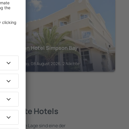
SIMPSON BAY
Travel Inn Hotel Simpson Bay
173
€
Simpson Bay, 08 August 2026, 2 Nächte
e – beste Hotels
e attraktive Lage sind eine der