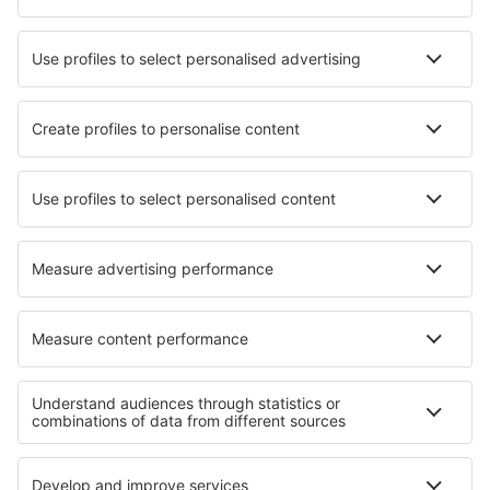
Hotels in Canuelas
Hotels in Las Grutas
Die besten Hotels - Städte
Hotels in Chatham
Hotels in Madfeld
Hotels in Chartrettes
Hotels in Fiquefleur-Équainville
Hotels in Naypyidaw
Hotels in Queens County
Hotels in Sistersville
Hotels in Iseltwald
Hotels in Straškov-Vodochody
Hotels in Mellau
Die besten Hotels - Regionen
Hotels in Iguazú
Hotels in Los Glaciares
Hotels in Feuerland
Hotels auf Sansibar
Hotels in Saguaro-Nationalpark
Hotels in Podlachia