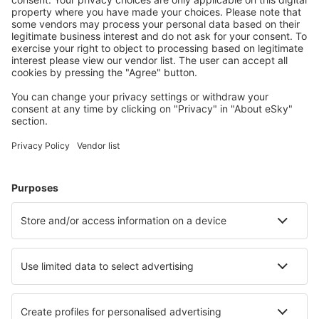
Attraktive Preise und Spezialangebote für eingeloggte
Benutzer.
Unterkünfte, die Sie mögen
Wählen Sie aus über 1,3 Millionen Unterkünften: Hotels,
Hütten, Apartments und andere.
Meist gesuchte Hotels von eSky-Nutzern
Hotels in Argentinien - Beliebte Städte
Hotels in Buenos Aires
Hotels in Bariloche
Hotels in Mar del Plata
Hotels in Mendoza
Hotels in Cordoba
Hotels in Campana
Hotels in Rio Gallegos
Hotels in Villa Giardino