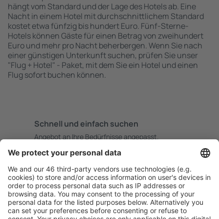
hängt vom Standard und der Lage des Hotels ab. Eine
Nacht in einem Hotel mit durchschnittlichem Standard
kostet etwa fünfzig bis hundert Euro. Fünf-Sterne-
Hotels können Gäste für einen Betrag von zweihundert
Euro und mehr pro Nacht beherbergen. Wenn Sie nach
einer günstigen Unterkunft suchen, prüfen Sie unser
"Flug + Hotel" - Paket, mit dem Sie ein Hotel und einen
Flug sofort buchen können.
Schnell und einfach suchen
Angebot an Ihre Bedürfnisse angepasst.
Sicher planen
Buchen ohne Sorgen mit einer kostenlosen
Stornierungsoption.
Mehr sparen