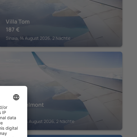
Villa Tom
187
€
Sinaia, 14 August 2026, 2 Nächte
MOROENI
Hotel Belmont
411
€
Moroeni, 14 August 2026, 2 Nächte