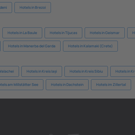
deni
Hotels in Brezoi
Hotels in La Baule
Hotels in Tijucas
Hotels in Geismar
H
Hotels in Manerba del Garda
Hotels in Kalamaki (Crete)
 Walachei
Hotels in Kreis Iași
Hotels in Kreis Sibiu
Hotels in K
tels am Millstätter See
Hotels in Dachstein
Hotels im Zillertal