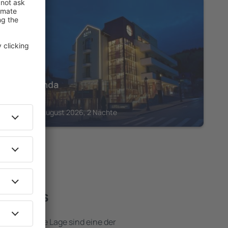
SINAIA
Hotel Anda
274
€
Sinaia, 14 August 2026, 2 Nächte
e Hotels
e attraktive Lage sind eine der