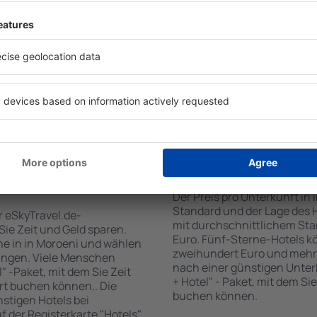
tiert, dass Sie gerade das
Standards sowie Annehmlich
 den Reiseort in die
sind . Zu den beliebtesten
en Sie die Check-In- und
SPA-Zone, Bar / Safe im Zi
er Gäste und Zimmer aus.
Kinderspielecke, kostenlose
den die zum angegebenen
Informationsbroschüren üb
eigt. Sie können ganz
Umgebung. Einige der Einri
om Zentrum, die
Transport vom/zum Flughaf
oder die Anzahl der Sterne,
den Spuren der größten Seh
fen.
unternehmen.
n Moroeni gebucht
Wie viel kostet ein 
Der Preis pro Unterkunft in 
Standard und der Lage des H
r eSkyTravel.de-
mit durchschnittlichem Stan
 Sie Zeit und Geld sparen.
Euro. Fünf-Sterne-Hotels k
e in in Moroeni und wählen
zweihundert Euro und mehr
ungen. Viele Menschen
nach einer günstigen Unter
" -Paket, mit dem Sie Zeit
+ Hotel" - Paket, mit dem Si
rt buchen können.. Die
buchen können.
tigen Hotels bei
uf der Registerkarte "Hotels"