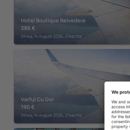
Hotel Boutique Belvedere
286
€
Sinaia, 14 August 2026, 2 Nächte
SINAIA
Varful Cu Dor
190
€
Sinaia, 14 August 2026, 2 Nächte