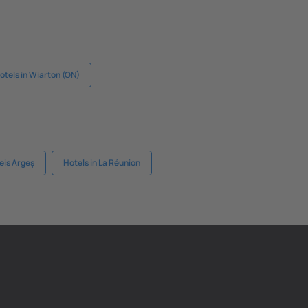
otels in Wiarton (ON)
reis Argeș
Hotels in La Réunion