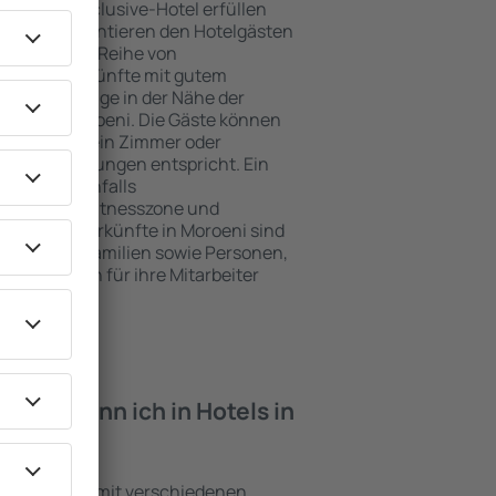
e ein All-Inclusive-Hotel erfüllen
 Moroeni garantieren den Hotelgästen
ce und eine Reihe von
tige Unterkünfte mit gutem
zeichnete Lage in der Nähe der
iten in Moroeni. Die Gäste können
 nutzen und ein Zimmer oder
hren Erwartungen entspricht. Ein
mfasst ebenfalls
 SPA oder Fitnesszone und
e besten Unterkünfte in Moroeni sind
für Paare, Familien sowie Personen,
r Schulungen für ihre Mitarbeiter
iten kann ich in Hotels in
inrichtungen mit verschiedenen