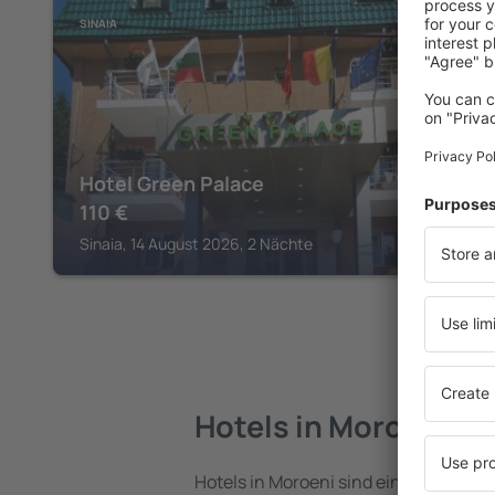
SINAIA
Hotel Green Palace
110
€
Sinaia, 14 August 2026, 2 Nächte
Hotels in Moroeni
Hotels in Moroeni sind eine vielfältig