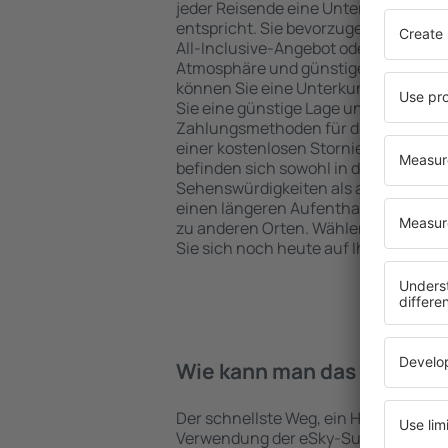
jeder Reisende eine Unterkunft finde
entspricht. Sie bevorzugen ein Hote
All-Inclusive-Angebot oder wählen Hot
Atmosphäre und günstige Unterkünft
können Sie eine Unterkunft für jede
Sie eine günstige Lage und den Stand
Zahlungsmethoden für die Unterkunft
einer kostenlosen Stornierung der B
befinden sich sowohl in der Nähe der
Sehenswürdigkeiten als auch abseits 
einen längeren Aufenthalt und als A
zu anderen Orten. Wählen Sie ein Hot
Sie sich noch heute auf Ihre Reise od
Wie kann man das Hotel in 
Der schnellste Weg, ein Hotel in Moroe
Verwendung der eSky-Suchmaschine 