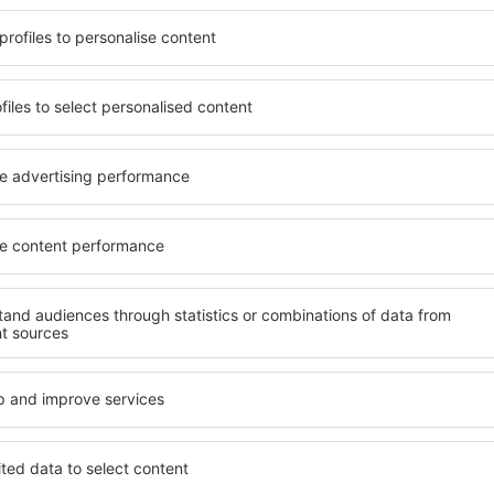
t, die seinen Erwartungen
wichtigsten Bedingungen, di
l mit hohem Standard und
muss. Die besten Hotels in
els aus, die eine intime
einen hervorragenden Servi
e garantieren? in Moroeni
Annehmlichkeiten. Hochwer
 Geldtasche buchen! Wählen
Standard bieten eine ausge
ard des Hotels sowie die
wichtigsten Sehenswürdigke
 aus und die Möglichkeit
die kostenlosen Parkplätze
uchung. Hotels in Moroeni
Apartment auswählen, das i
 beliebtesten
Hotel mit hohem Standard u
der Masse. Perfekt für
abwechslungsreiches Menü,
usgangspunkt für Ausflüge
Attraktionen für Kinder. Di
el für sich aus und bereiten
eine hervorragende Lösung 
er Geschäftsreise vor!
die geschäftlich reisen ode
organisieren möchten.
in Moroeni finden?
Welche Annehmlichke
in Moroeni finden?
ni zu finden, ist die
für Unterkünfte. Eine
Hotels in in Moroeni sind E