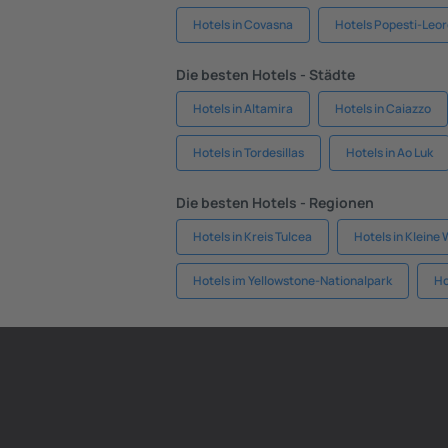
Hotels in Covasna
Hotels Popesti-Leor
Die besten Hotels - Städte
Hotels in Altamira
Hotels in Caiazzo
Hotels in Tordesillas
Hotels in Ao Luk
Die besten Hotels - Regionen
Hotels in Kreis Tulcea
Hotels in Kleine
Hotels im Yellowstone-Nationalpark
Ho