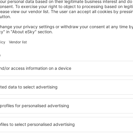
SINAIA
Casa Iris-Hotel & Restaurant
144
€
Sinaia, 14 August 2026, 2 Nächte
Mehr Hotels ansehen in Moroeni
Moroeni – best
e Unterkunftsbasis, in der
Umfassender Service und ein