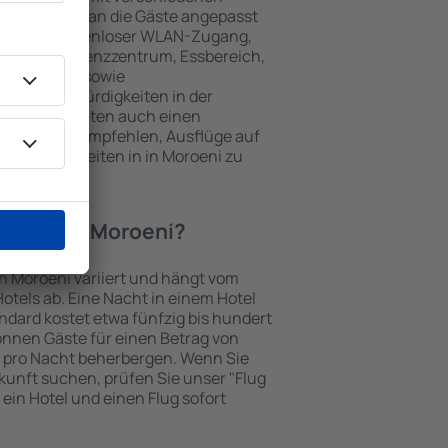
keiten, die an die Gäste angepasst
 gehören kostenloser WLAN-Zugang,
mmer, Konferenzzentrum, Essbereich,
 Parkplätze sowie
er Sehenswürdigkeiten in der
chtungen bieten auch einen
en an oder empfehlen, Ausflüge auf
enswürdigkeiten in in Moroeni zu
Hotel in in Moroeni?
in Moroeni variiert und hängt vom
otels ab. Eine Nacht in einem Hotel
dard kostet etwa fünfzig bis hundert
önnen Gäste für einen Betrag von
 pro Nacht beherbergen. Wenn Sie
kunft suchen, prüfen Sie unser "Flug
e ein Hotel und einen Flug sofort