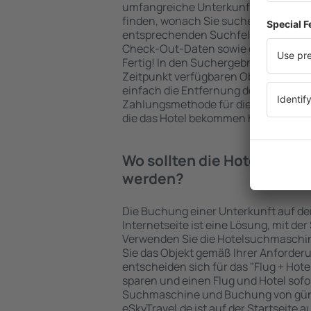
umfangreiche Unterkunftsbasis garan
finden, wonach Sie suchen. Geben Sie
entsprechenden Suchfelder ein, wähl
Check-Out-Daten sowie die Anzahl d
Fertig! In den Suchergebnissen wer
Zeitpunkt verfügbaren Objekte angez
einfach die Entfernung des Hotels v
Zahlungsmethode für die Unterkunft 
die das Hotel bekommen hat, überprü
Wo sollten die Hotels in i
werden?
Die Buchung einer Unterkunft auf de
Internetseite ist eine Lösung, mit der
Verwenden Sie die Hotelsuchmaschin
Sie das Objekt gemäß Ihrer Anforder
entscheiden sich für das "Flug + Hotel
sparen und einen Flug und Hotel sofo
Suchmaschine und Buchung von güns
eSkyTravel.de ist auf der Startseite a