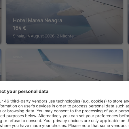
Hotel Marea Neagra
164
€
Sinaia, 14 August 2026, 2 Nächte
SINAIA
Pensiunea Lucy Sinaia
339
€
Sinaia, 14 August 2026, 2 Nächte