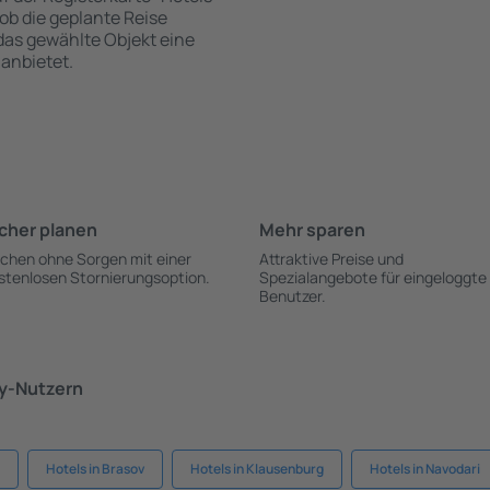
 ob die geplante Reise
 das gewählte Objekt eine
anbietet.
cher planen
Mehr sparen
chen ohne Sorgen mit einer
Attraktive Preise und
stenlosen Stornierungsoption.
Spezialangebote für eingeloggte
Benutzer.
ky-Nutzern
Hotels in Brasov
Hotels in Klausenburg
Hotels in Navodari