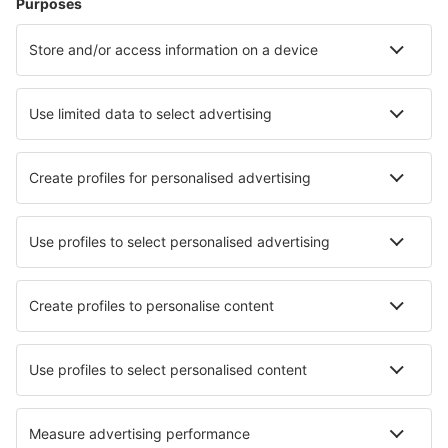
Unterkunft in Nizza
Unterkunft in Balaruc-les-Bains
Unterkunft in Porto-Vecchio
Unterkunft in Straßburg
Unterkunft in Samoens
Unterkunft in Le Lavandou
Die besten Unterkünfte - Städte
Unterkunft in Windsor
Unterkunft in Andulo
Unterkunft in Sørvágur
Unterkunft in Morro del Jable
Unterkunft in Chatham
Unterkunft in Scharnitz
Unterkunft in Cortanze
Unterkunft in Lismore
Unterkunft in Heiloo
Unterkunft in Lariano
Die besten Unterkünfte - Regionen