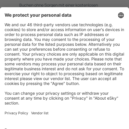
Buchen ohne Sorgen mit einer kostenlosen
Stornierungsoption.
Mehr sparen
Attraktive Preise und Spezialangebote für eingeloggte
Benutzer.
Unterkünfte, die Sie mögen
Wählen Sie aus über 1,3 Millionen Unterkünften: Hotels,
Hütten, Apartments und andere.
Meist gesuchte Unterkünfte von eSky Nutzern
Unterkünfte in Frankreich - Beliebte Städte
Unterkunft in Cannes
Unterkunft in Paris
Unterkunft in Frejus
Unterkunft in Le Cap d`Agde