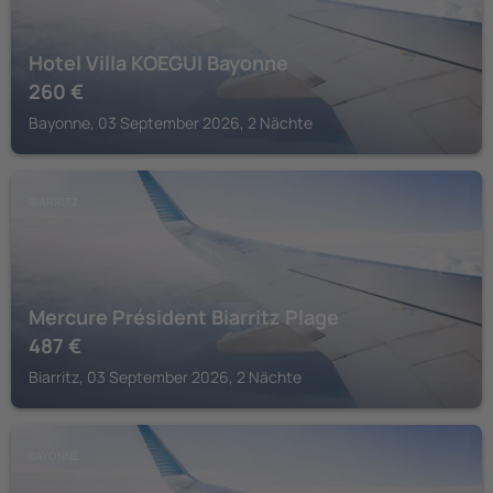
Hotel Villa KOEGUI Bayonne
260
€
Bayonne, 03 September 2026, 2 Nächte
BIARRITZ
Mercure Président Biarritz Plage
487
€
Biarritz, 03 September 2026, 2 Nächte
BAYONNE