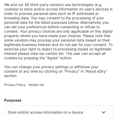
Sicher planen
Buchen ohne Sorgen mit einer kostenlosen
Stornierungsoption.
Mehr sparen
Attraktive Preise und Spezialangebote für eingeloggte
Benutzer.
Unterkünfte, die Sie mögen
Wählen Sie aus über 1,3 Millionen Unterkünften: Hotels,
Hütten, Apartments und andere.
Meist gesuchte Unterkünfte von eSky Nutzern
Unterkünfte in China - Beliebte Städte
Unterkunft in Shanghai
Unterkunft in Hangzhou
Unterkunft in Peking
Unterkunft in Guangzhou