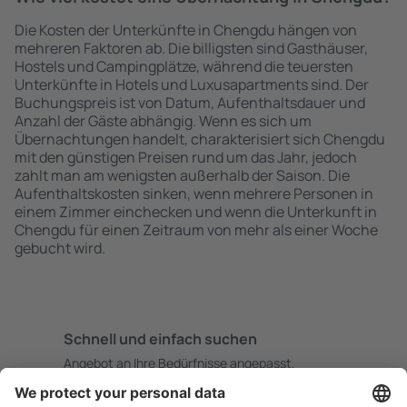
Die Kosten der Unterkünfte in Chengdu hängen von
mehreren Faktoren ab. Die billigsten sind Gasthäuser,
Hostels und Campingplätze, während die teuersten
Unterkünfte in Hotels und Luxusapartments sind. Der
Buchungspreis ist von Datum, Aufenthaltsdauer und
Anzahl der Gäste abhängig. Wenn es sich um
Übernachtungen handelt, charakterisiert sich Chengdu
mit den günstigen Preisen rund um das Jahr, jedoch
zahlt man am wenigsten außerhalb der Saison. Die
Aufenthaltskosten sinken, wenn mehrere Personen in
einem Zimmer einchecken und wenn die Unterkunft in
Chengdu für einen Zeitraum von mehr als einer Woche
gebucht wird.
Schnell und einfach suchen
Angebot an Ihre Bedürfnisse angepasst.