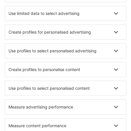
Unterkunft in Shenzhen
Unterkunft in Dezhou
Unterkunft in Tianjin
Unterkunft in Qionghai
Unterkunft in Handan
Unterkunft in Jiujiang
Die besten Unterkünfte - Städte
Unterkunft in Decin
Unterkunft in Mérignac
Unterkunft in Hălchiu
Unterkunft in La Puebla Del Rio
Unterkunft in Mautern
Unterkunft in Sungai Petani
Unterkunft Longvilly
Unterkunft Oriolo
Unterkunft in Langballig
Unterkunft in Esmoriz
Die besten Unterkünfte - Regionen