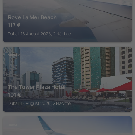
Rove La Mer Beach
117
€
Dubai, 16 August 2026, 2 Nächte
DUBAI
The Tower Plaza Hotel
101
€
Dubai, 18 August 2026, 2 Nächte
DUBAI