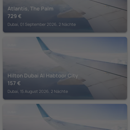
Atlantis, The Palm
729
€
Dubai, 01 September 2026, 2 Nächte
DUBAI
Hilton Dubai Al Habtoor City
157
€
Dubai, 15 August 2026, 2 Nächte
DUBAI