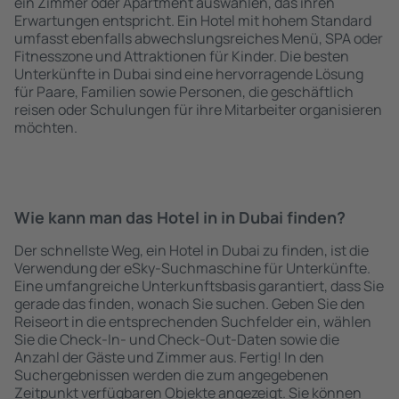
ein Zimmer oder Apartment auswählen, das ihren
Erwartungen entspricht. Ein Hotel mit hohem Standard
umfasst ebenfalls abwechslungsreiches Menü, SPA oder
Fitnesszone und Attraktionen für Kinder. Die besten
Unterkünfte in Dubai sind eine hervorragende Lösung
für Paare, Familien sowie Personen, die geschäftlich
reisen oder Schulungen für ihre Mitarbeiter organisieren
möchten.
Wie kann man das Hotel in in Dubai finden?
Der schnellste Weg, ein Hotel in Dubai zu finden, ist die
Verwendung der eSky-Suchmaschine für Unterkünfte.
Eine umfangreiche Unterkunftsbasis garantiert, dass Sie
gerade das finden, wonach Sie suchen. Geben Sie den
Reiseort in die entsprechenden Suchfelder ein, wählen
Sie die Check-In- und Check-Out-Daten sowie die
Anzahl der Gäste und Zimmer aus. Fertig! In den
Suchergebnissen werden die zum angegebenen
Zeitpunkt verfügbaren Objekte angezeigt. Sie können