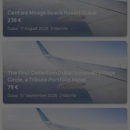
Centara Mirage Beach Resort Dubai
238
€
Dubai, 17 August 2026, 2 Nächte
DUBAI
The First Collection Dubai Jumeirah Village
Circle, a Tribute Portfolio Hotel
79
€
Dubai, 07 September 2026, 2 Nächte
DUBAI