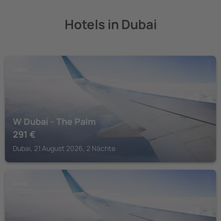
Hotels in Dubai
DUBAI
W Dubai - The Palm
291
€
Dubai, 21 August 2026, 2 Nächte
DUBAI