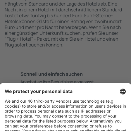
hängt vom Standard und der Lage des Hotels ab. Eine
Nacht in einem Hotel mit durchschnittlichem Standard
kostet etwa fünfzig bis hundert Euro. Fünf-Sterne-
Hotels können Gäste für einen Betrag von zweihundert
Euro und mehr pro Nacht beherbergen. Wenn Sie nach
einer günstigen Unterkunft suchen, prüfen Sie unser
"Flug + Hotel" - Paket, mit dem Sie ein Hotel und einen
Flug sofort buchen können.
Schnell und einfach suchen
Angebot an Ihre Bedürfnisse angepasst.
Sicher planen
Buchen ohne Sorgen mit einer kostenlosen
Stornierungsoption.
Mehr sparen