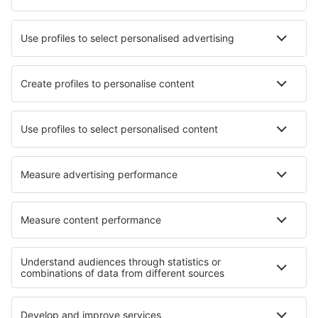
Hotels in Hoskote
Hotels in Nedumbassery
Die besten Hotels - Städte
Hotels in Cuellar
Hotels in Asnières
Hotels in Ozark
Hotels in Pirmasens
Hotels Tidal River
Hotels in Palma di Montechiaro
Hotels in Meulebeke
Hotels in Apolda
Hotels in Meigné-le-Vicomte
Hotels in Canby
Die besten Hotels - Regionen
Hotels in Goa
Hotels in Goa
Hotels an den Victoriafällen
Hotels in Mölltal
Hotels in Nationalpark Karkonosze
Hotels in Laguna Beach