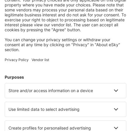
Attraktive Preise und Spezialangebote für eingeloggte
Benutzer.
Unterkünfte, die Sie mögen
Wählen Sie aus über 1,3 Millionen Unterkünften: Hotels,
Hütten, Apartments und andere.
Meist gesuchte Hotels von eSky-Nutzern
Hotels in Indien - Beliebte Städte
Hotels in Mumbai
Hotels in Neu-Delhi
Hotels in Hyderabad
Hotels in Varanasi
Hotels in Jaipur
Hotels in Dehradun
Hotels in Tiruchirappalli
Hotels in Calangute