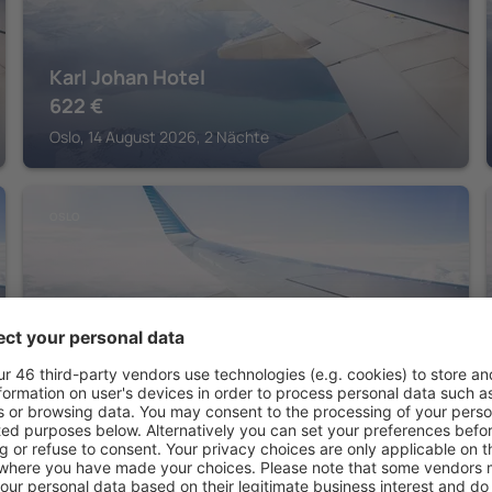
Karl Johan Hotel
622
€
Oslo, 14 August 2026, 2 Nächte
OSLO
Scandic Byporten
465
€
Oslo, 14 August 2026, 2 Nächte