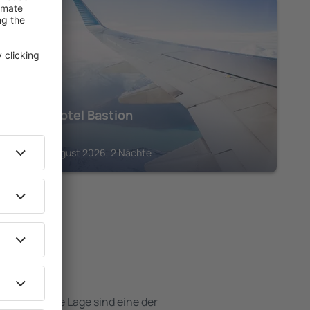
OSLO
Home Hotel Bastion
578
€
Oslo, 14 August 2026, 2 Nächte
tels
e attraktive Lage sind eine der