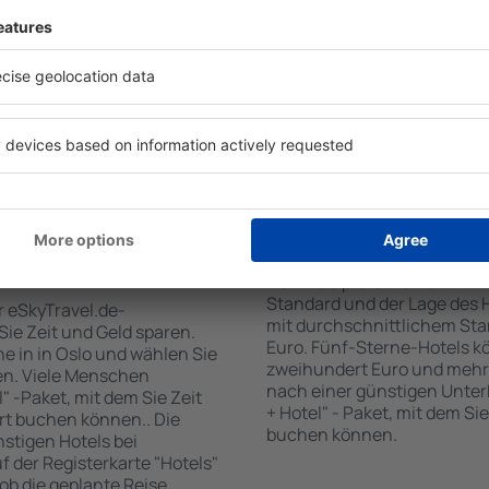
 den Reiseort in die
sind . Zu den beliebtesten
en Sie die Check-In- und
SPA-Zone, Bar / Safe im Zi
er Gäste und Zimmer aus.
Kinderspielecke, kostenlose
den die zum angegebenen
Informationsbroschüren üb
eigt. Sie können ganz
Umgebung. Einige der Einri
om Zentrum, die
Transport vom/zum Flughaf
oder die Anzahl der Sterne,
den Spuren der größten Seh
fen.
unternehmen.
 Oslo gebucht
Wie viel kostet ein H
Der Preis pro Unterkunft in 
Standard und der Lage des H
r eSkyTravel.de-
mit durchschnittlichem Stan
 Sie Zeit und Geld sparen.
Euro. Fünf-Sterne-Hotels k
 in in Oslo und wählen Sie
zweihundert Euro und mehr
en. Viele Menschen
nach einer günstigen Unter
" -Paket, mit dem Sie Zeit
+ Hotel" - Paket, mit dem Si
rt buchen können.. Die
buchen können.
tigen Hotels bei
uf der Registerkarte "Hotels"
 ob die geplante Reise