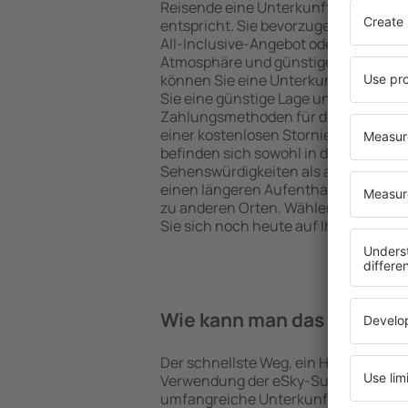
Reisende eine Unterkunft findet, di
entspricht. Sie bevorzugen ein Hote
All-Inclusive-Angebot oder wählen Hot
Atmosphäre und günstige Unterkünfte
können Sie eine Unterkunft für jede
Sie eine günstige Lage und den Stand
Zahlungsmethoden für die Unterkunft
einer kostenlosen Stornierung der Bu
befinden sich sowohl in der Nähe der
Sehenswürdigkeiten als auch abseits 
einen längeren Aufenthalt und als A
zu anderen Orten. Wählen Sie ein Hot
Sie sich noch heute auf Ihre Reise od
Wie kann man das Hotel in 
Der schnellste Weg, ein Hotel in Oslo z
Verwendung der eSky-Suchmaschine 
umfangreiche Unterkunftsbasis garan