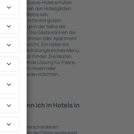
e ein All-Inclusive-Hotel erfüllen
Oslo garantieren den Hotelgästen
ce und eine Reihe von
tige Unterkünfte mit gutem
zeichnete Lage in der Nähe der
iten in Oslo. Die Gäste können die
zen und ein Zimmer oder Apartment
ungen entspricht. Ein Hotel mit
enfalls abwechslungsreiches Menü,
traktionen für Kinder. Die besten
ne hervorragende Lösung für Paare,
e geschäftlich reisen oder
eiter organisieren möchten.
iten kann ich in Hotels in
ichtungen mit verschiedenen
keiten, die an die Gäste angepasst