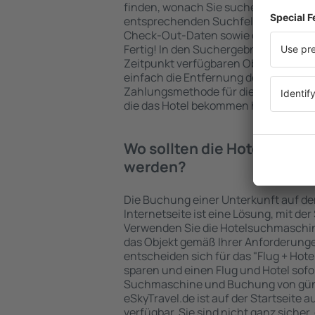
finden, wonach Sie suchen. Geben Sie
entsprechenden Suchfelder ein, wähl
Check-Out-Daten sowie die Anzahl d
Fertig! In den Suchergebnissen wer
Zeitpunkt verfügbaren Objekte angez
einfach die Entfernung des Hotels v
Zahlungsmethode für die Unterkunft 
die das Hotel bekommen hat, überprü
Wo sollten die Hotels in in
werden?
Die Buchung einer Unterkunft auf de
Internetseite ist eine Lösung, mit der
Verwenden Sie die Hotelsuchmaschine
das Objekt gemäß Ihrer Anforderung
entscheiden sich für das "Flug + Hotel
sparen und einen Flug und Hotel sofo
Suchmaschine und Buchung von güns
eSkyTravel.de ist auf der Startseite a
verfügbar. Sie sind nicht ganz sicher,