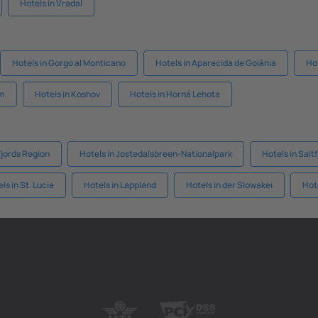
Hotels in Vradal
Hotels in Gorgo al Monticano
Hotels in Aparecida de Goiânia
Ho
im
Hotels in Koshov
Hotels in Horná Lehota
Fjords Region
Hotels in Jostedalsbreen-Nationalpark
Hotels in Salt
ls in St. Lucia
Hotels in Lappland
Hotels in der Slowakei
Hot