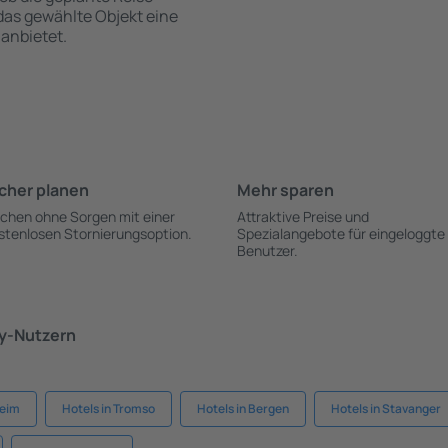
 das gewählte Objekt eine
anbietet.
cher planen
Mehr sparen
chen ohne Sorgen mit einer
Attraktive Preise und
stenlosen Stornierungsoption.
Spezialangebote für eingeloggte
Benutzer.
ky-Nutzern
heim
Hotels in Tromso
Hotels in Bergen
Hotels in Stavanger