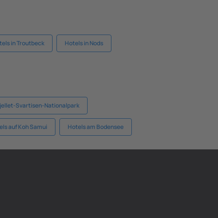
tels in Troutbeck
Hotels in Nods
fjellet-Svartisen-Nationalpark
els auf Koh Samui
Hotels am Bodensee