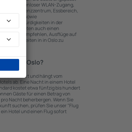
 gehören kostenloser WLAN-Zugang,
mmer, Konferenzzentrum, Essbereich,
 Parkplätze sowie
er Sehenswürdigkeiten in der
chtungen bieten auch einen
en an oder empfehlen, Ausflüge auf
enswürdigkeiten in in Oslo zu
otel in in Oslo?
in Oslo variiert und hängt vom
otels ab. Eine Nacht in einem Hotel
dard kostet etwa fünfzig bis hundert
önnen Gäste für einen Betrag von
 pro Nacht beherbergen. Wenn Sie
kunft suchen, prüfen Sie unser "Flug
e ein Hotel und einen Flug sofort