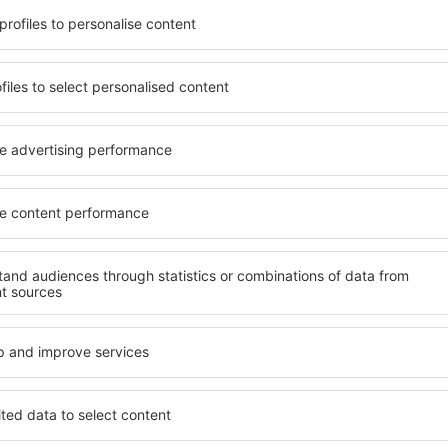
e seinen Erwartungen
wichtigsten Bedingungen, di
l mit hohem Standard und
muss. Die besten Hotels in 
els aus, die eine intime
einen hervorragenden Servi
 garantieren? in Oslo
Annehmlichkeiten. Hochwer
 Geldtasche buchen! Wählen
Standard bieten eine ausge
ard des Hotels sowie die
wichtigsten Sehenswürdigke
 aus und die Möglichkeit
kostenlosen Parkplätze nut
chung. Hotels in Oslo
auswählen, das ihren Erwart
 beliebtesten
hohem Standard umfasst eb
der Masse. Perfekt für
SPA oder Fitnesszone und At
usgangspunkt für Ausflüge
Unterkünfte in Oslo sind ei
el für sich aus und bereiten
Familien sowie Personen, di
er Geschäftsreise vor!
Schulungen für ihre Mitarb
in Oslo finden?
Welche Annehmlichke
in Oslo finden?
u finden, ist die
für Unterkünfte. Eine
Hotels in in Oslo sind Einr
tiert, dass Sie gerade das
Standards sowie Annehmlich