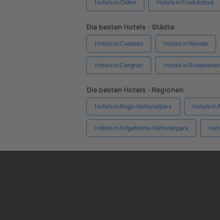
Hotels in Olden
Hotels in Fredrikstad
Die besten Hotels - Städte
Hotels in Cossato
Hotels in Wanda
Hotels in Cergnat
Hotels in Rüsselshe
Die besten Hotels - Regionen
Hotels in Rago-Nationalpark
Hotels in 
Hotels in Folgefonna-Nationalpark
Hote