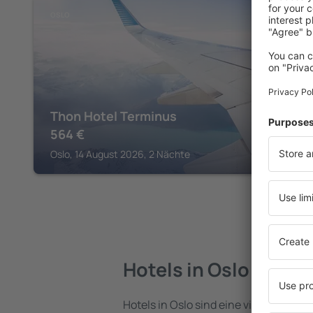
OSLO
Thon Hotel Terminus
564
€
Oslo, 14 August 2026, 2 Nächte
Hotels in Oslo
Hotels in Oslo sind eine vielfältige Un