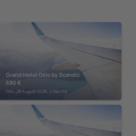
OSLO
Grand Hotel Oslo by Scandic
690
€
Oslo, 28 August 2026, 2 Nächte
OSLO