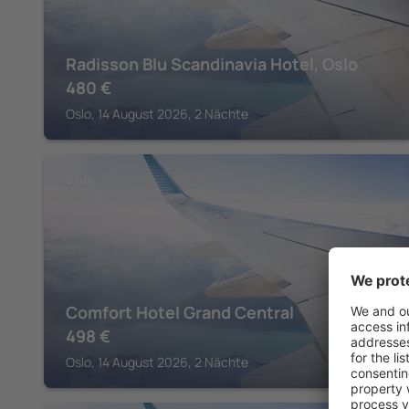
Radisson Blu Scandinavia Hotel, Oslo
480
€
Oslo, 14 August 2026, 2 Nächte
OSLO
Comfort Hotel Grand Central
498
€
Oslo, 14 August 2026, 2 Nächte