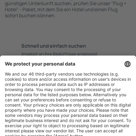
günstigen Unterkunft suchen, prüfen Sie unser "Flug +
Hotel" - Paket, mit dem Sie ein Hotel und einen Flug
sofort buchen können.
Schnell und einfach suchen
Angebot an Ihre Bedürfnisse angepasst.
Sicher planen
Buchen ohne Sorgen mit einer kostenlosen
Stornierungsoption.
Mehr sparen
Attraktive Preise und Spezialangebote für eingeloggte
Benutzer.
Unterkünfte, die Sie mögen