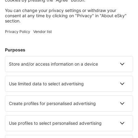
Wählen Sie aus über 1,3 Millionen Unterkünften: Hotels,
Hütten, Apartments und andere.
Meist gesuchte Hotels von eSky-Nutzern
Hotels in Tschechien - Beliebte Städte
Hotels in Brno
Hotels in Karlsbad
Hotels in Harrachov
Hotels in Český Krumlov
Hotels in Ostrava
Hotels in Lučany nad Nisou
Hotels in Pisek
Hotels in Valtice
Hotels in Susice
Hotels in Klatovy
Die besten Hotels - Städte
Hotels in Barbacena
Hotels in Ahlbeck
Hotels in Siedlec
Hotels in Melle