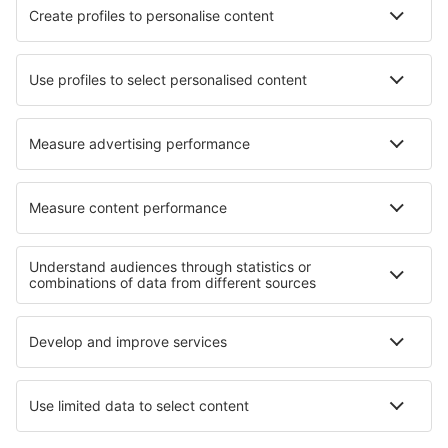
Hotels in Sveta Nedjelja
Hotels in Risch
Hotels in Bad Sauerbrunn
Hotels in Sucatinga
Hotels in Pons
Hotels La Verpilliere
Die besten Hotels - Regionen
Hotels auf Tachovsko - Stribrsko
Hotels in Orlické Mountains
Hotels auf West Bohemian spa triangle
Hotels auf Chodsko
Hotels in Teschener Schlesien
Hotels in Toskana
Hotels in Morelos
Hotels im Naturschutzgebiet Klaserie
Hotels in Val di Pejo
Hotels in Bieszczady Mountains