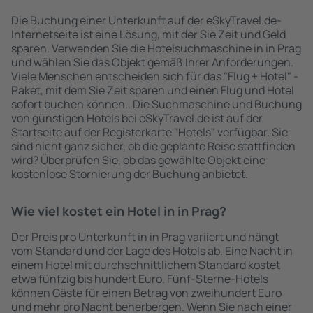
Die Buchung einer Unterkunft auf der eSkyTravel.de-
Internetseite ist eine Lösung, mit der Sie Zeit und Geld
sparen. Verwenden Sie die Hotelsuchmaschine in in Prag
und wählen Sie das Objekt gemäß Ihrer Anforderungen.
Viele Menschen entscheiden sich für das "Flug + Hotel" -
Paket, mit dem Sie Zeit sparen und einen Flug und Hotel
sofort buchen können.. Die Suchmaschine und Buchung
von günstigen Hotels bei eSkyTravel.de ist auf der
Startseite auf der Registerkarte "Hotels" verfügbar. Sie
sind nicht ganz sicher, ob die geplante Reise stattfinden
wird? Überprüfen Sie, ob das gewählte Objekt eine
kostenlose Stornierung der Buchung anbietet.
Wie viel kostet ein Hotel in in Prag?
Der Preis pro Unterkunft in in Prag variiert und hängt
vom Standard und der Lage des Hotels ab. Eine Nacht in
einem Hotel mit durchschnittlichem Standard kostet
etwa fünfzig bis hundert Euro. Fünf-Sterne-Hotels
können Gäste für einen Betrag von zweihundert Euro
und mehr pro Nacht beherbergen. Wenn Sie nach einer