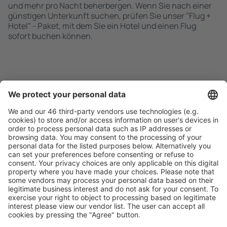
und mehr pro Nacht beherbergen. Wenn Sie nach einer
günstigen Unterkunft suchen, prüfen Sie unser "Flug +
Hotel" - Paket, mit dem Sie ein Hotel und einen Flug
sofort buchen können.
Schnell und einfach suchen
Angebot an Ihre Bedürfnisse angepasst.
Sicher planen
Buchen ohne Sorgen mit einer kostenlosen
Stornierungsoption.
Mehr sparen
Attraktive Preise und Spezialangebote für eingeloggte
Benutzer.
Unterkünfte, die Sie mögen