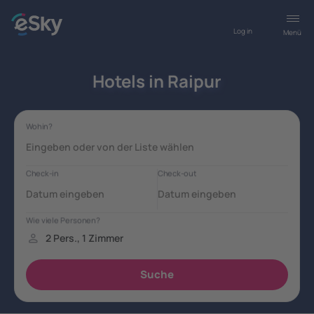
Log in
Menü
Hotels in Raipur