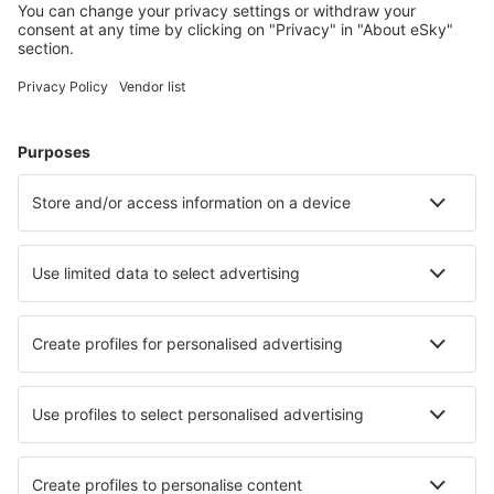
Wählen Sie aus über 1,3 Millionen Unterkünften: Hotels,
Hütten, Apartments und andere.
Meist gesuchte Hotels von eSky-Nutzern
Hotels in Indien - Beliebte Städte
Hotels in Hyderabad
Hotels in Jaipur
Hotels in Neu-Delhi
Hotels in Varanasi
Hotels in Mumbai
Hotels in Mananthavady
Hotels in Kalkutta
Hotels in Ernakulam
Hotels in Alibaug
Hotels in Navi Mumbai
Die besten Hotels - Städte