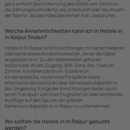
ganz einfach die Entfernung des Hotels vom Zentrum,
die Zahlungsmethode für die Unterkunft oder die Anzahl
der Sterne, die das Hotel bekommen hat, überprüfen.
Welche Annehmlichkeiten kann ich in Hotels in
in Raipur finden?
Hotels in in Raipur sind Einrichtungen mit verschiedenen
Standards sowie Annehmlichkeiten, die an die Gäste
angepasst sind . Zu den beliebtesten gehören
kostenloser WLAN-Zugang, SPA-Zone, Bar / Safe im
Zimmer, Konferenzzentrum, Essbereich,
Kinderspielecke, kostenlose Parkplätze sowie
Informationsbroschüren über Sehenswürdigkeiten in
der Umgebung. Einige der Einrichtungen bieten auch
einen Transport vom/zum Flughafen an oder empfehlen,
Ausflüge auf den Spuren der größten
Sehenswürdigkeiten in in Raipur zu unternehmen.
Wo sollten die Hotels in in Raipur gebucht
werden?