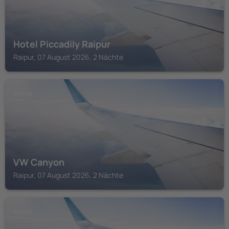
Hotel Piccadily Raipur
Raipur, 07 August 2026, 2 Nächte
RAIPUR
VW Canyon
Raipur, 07 August 2026, 2 Nächte
RAIPUR