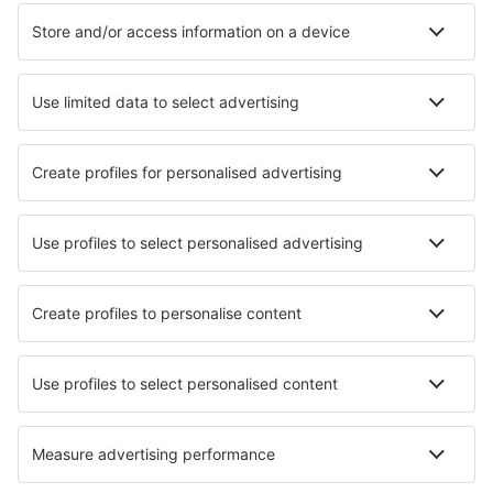
Hotels in Melbourne
Hotels in Gold Coast
Hotels in Corlette
Hotels in Bawley Point
Hotels in St Helens (Tasmania)
Hotels in Pokolbin
Hotels in Anna Bay
Die besten Hotels - Städte
Hotels in Inuyama
Hotels in Broderstorf
Hotels in Westmorland
Hotels in Hluboka nad Vltavou
Hotels in Freeport
Hotels in Gardanne
Hotels in Santa María
Hotels in Ribaritsa
Hotels in Juodkrantė
Hotels Mollenbeck