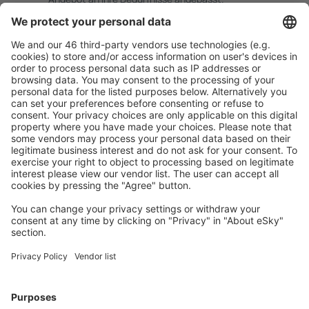
Sicher planen
Buchen ohne Sorgen mit einer kostenlosen
Stornierungsoption.
Mehr sparen
Attraktive Preise und Spezialangebote für eingeloggte
Benutzer.
Unterkünfte, die Sie mögen
Wählen Sie aus über 1,3 Millionen Unterkünften: Hotels,
Hütten, Apartments und andere.
Meist gesuchte Hotels von eSky-Nutzern
Hotels in Australien - Beliebte Städte
Hotels in Sydney
Hotels in Brisbane
Hotels in Perth