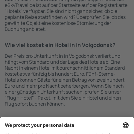
eSkyTravel.de ist auf der Startseite auf der Registerkarte
"Hotels" verfügbar. Sie sind nicht ganz sicher, ob die
geplante Reise stattfinden wird? Überprüfen Sie, ob das
gewählte Objekt eine kostenlose Stornierung der
Buchung anbietet.
Wie viel kostet ein Hotel in in Volgodonsk?
Der Preis pro Unterkunft in in Volgodonsk variiert und
hängt vom Standard und der Lage des Hotels ab. Eine
Nacht in einem Hotel mit durchschnittlichem Standard
kostet etwa fünfzig bis hundert Euro. Fünf-Sterne-
Hotels können Gäste für einen Betrag von zweihundert
Euro und mehr pro Nacht beherbergen. Wenn Sie nach
einer günstigen Unterkunft suchen, prüfen Sie unser
"Flug + Hotel" - Paket, mit dem Sie ein Hotel und einen
Flug sofort buchen können.
Schnell und einfach suchen