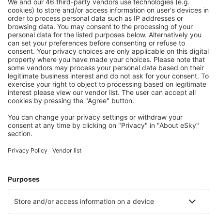
Angebot an Ihre Bedürfnisse angepasst.
Sicher planen
Buchen ohne Sorgen mit einer kostenlosen
Stornierungsoption.
Mehr sparen
Attraktive Preise und Spezialangebote für eingeloggte
Benutzer.
Unterkünfte, die Sie mögen
Wählen Sie aus über 1,3 Millionen Unterkünften: Hotels,
Hütten, Apartments und andere.
Meist gesuchte Hotels von eSky-Nutzern
Hotels in Russland - Beliebte Städte