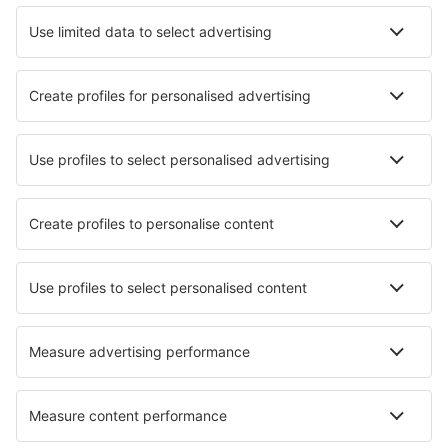
Hotels Donskoy
Hotels in Vsevolozhsk
Hotels Gorelovo
Hotels in Adler
Hotels Timiryazevskiy
Hotels in Vyborg
Hotels in Kirovsk
Hotels in Vityazevo
Hotels in Ischewsk
Hotels in Kostroma
Die besten Hotels - Städte
Hotels in Gries
Hotels in Vilasar De Dalt
Hotels in Beigondo
Hotels in Skärhamn
Hotels in Stepaside
Hotels in Sainte-Catherine-de-Fierbois
Hotels in Aimargues
Hotels in Gündoğan
Hotels in Falkensee
Hotels in Puyrenier