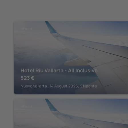
NAYARIT
Hotel Riu Vallarta - All Inclusive
523
€
Nuevo Vallarta , 14 August 2026, 2 Nächte
NAYARIT