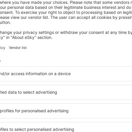
NAYARIT
Conrad Punta de Mita
859
€
Litibu, 14 August 2026, 2 Nächte
Mehr Angebote prüfen in Nayarit
t
Nayarit – beste
 Sie Unterkünfte für jede
Die Unterkünfte in Nayarit