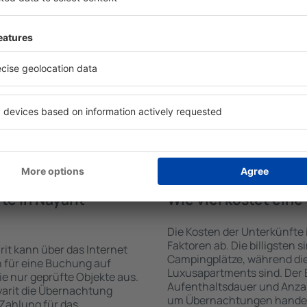
von der Suchmaschine nach
Die Annehmlichkeiten bei U
Check-In- und Check-Out-
der Art des ausgewählten Ob
hl der Anzahl der
Gäste nutzen Küchenzeile, 
, welche Unterkünfte in
Kaffeezubehör, Handtücher 
der Unterkunft wird durch
Unterkünften verfügbar sin
die Anzahl der Sterne, die
Parkplätze an der Unterkunf
zum Zentrum und die
Restaurant bestellen oder 
erleichtert. Dadurch
auswählen. Sie können zusät
ine Unterkunft in Nayarit in
buchen, die den Gästen Flu
nen je nach Bedarf eine
it dem Flug buchen.
e in Nayarit
Wie viel kostet ein
Die Kosten der Unterkünfte
Faktoren ab. Die billigsten 
it kann über das Internet
Campingplätze, während die
 für eine Buchung auf
Luxusapartments sind. Der 
e nur geprüfte Objekte aus.
Aufenthaltsdauer und Anzah
yarit die Übernachtung
um Übernachtungen handelt,
 Zahlung für das