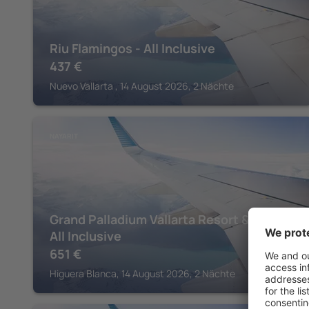
Riu Flamingos - All Inclusive
437
€
Nuevo Vallarta , 14 August 2026, 2 Nächte
NAYARIT
Grand Palladium Vallarta Resort & Spa -
All Inclusive
651
€
Higuera Blanca, 14 August 2026, 2 Nächte