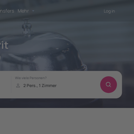
nsfers
Mehr
Log in
it
!