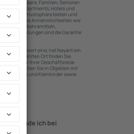
inreisende, Paare, Familien, Senioren
können in Apartments, Hotels und
 maximale Privatsphäre bieten und
t befinden. Die Annehmlichkeiten wie
ntlichen Verkehrsmitteln,
eizeiteinrichtungen sind die Garantie
en interessiert sind, hat Nayarit ein
 dem ausgewählten Ort finden Sie
s Urlaubs oder Ihrer Geschäftsreise
n Nayarit buchen Sie in Objekten mit
e, Säuglinge und Kleinkinder sowie
 Haustieren.
iten finde ich bei
arit?