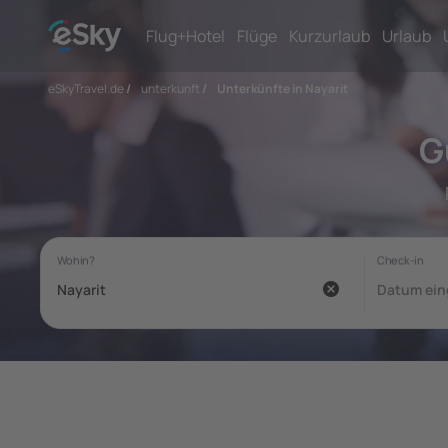
Flug+Hotel
Flüge
Kurzurlaub
Urlaub
eSkyTravel.de
/
unterkunft
/
Unterkünfte in Nayarit
G