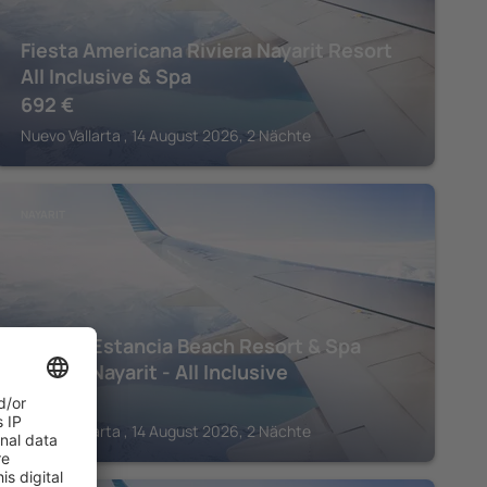
Fiesta Americana Riviera Nayarit Resort
All Inclusive & Spa
692
€
Nuevo Vallarta , 14 August 2026, 2 Nächte
NAYARIT
Villa La Estancia Beach Resort & Spa
Riviera Nayarit - All Inclusive
762
€
Nuevo Vallarta , 14 August 2026, 2 Nächte