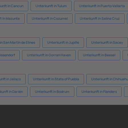
unft in Cancun
Unterkunft in Tulum
Unterkunft in Puerto Vallarta
t in Mazunte
Unterkunft in Cozumel
Unterkunft in Salina Cruz
in San Martín de Elines
Unterkunft in Jupille
Unterkunft in Sacey
össendorf
Unterkunft in Gorran Haven
Unterkunft in Beesel
nft in Jalisco
Unterkunft in State of Puebla
Unterkunft in Chihuah
kunft in Darién
Unterkunft in Bodrum
Unterkunft in Flanders