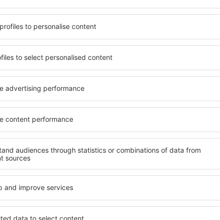
terschiedlichen
von vielen Objekten für Alle
umige und komfortabel
und Gruppen. Die Besucher 
len Annehmlichkeiten und
Pensionen übernachten, die
er, wo sie während einer
sich im Zentrum von Nayari
n können. Die Unterkünfte
die Nähe zu Mietwagen, öffe
s auch in der Nähe des
Geschäften, Service- und Fr
Stadtteilen oder Regionen
einer guten Erholung.
ne Unterkunft in Nayarit in
Ihren weiteren Vorhaben.
Wenn Sie an Luxusunterkünft
breites Angebot für Sie. An
ft in Nayarit gibt die
alles, was Sie während Ihre
rreichen des Ziels nach der
benötigen. Die Unterkunft i
inem Hotel, einer Wohnung
Einrichtungen für Behindert
ende suchen zu müssen.
für Reisende zusammen mit
Besuch von Nayarit und Ihre
tmosphäre verlaufen.
te in Nayarit
Welche Annehmlichke
Unterkünften in Nay