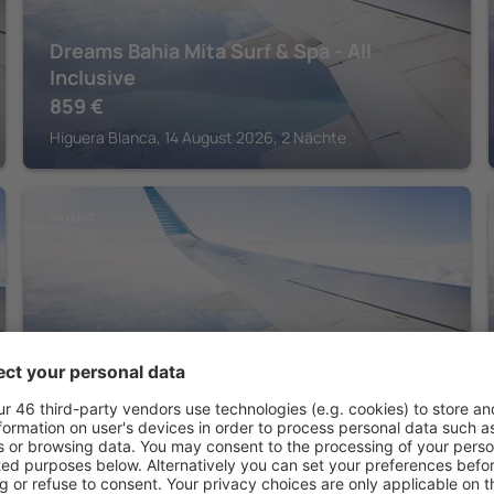
Dreams Bahia Mita Surf & Spa - All
Inclusive
859
€
Higuera Blanca, 14 August 2026, 2 Nächte
NAYARIT
Family Selection at Grand Palladium
Vallarta Resort & Spa - All Inclusive
1.257
€
Higuera Blanca, 14 August 2026, 2 Nächte