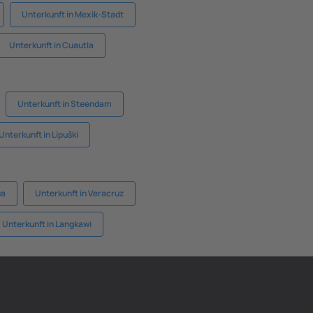
Unterkunft in Mexik-Stadt
Unterkunft in Cuautla
Unterkunft in Steendam
Unterkunft in Lipuški
ua
Unterkunft in Veracruz
Unterkunft in Langkawi