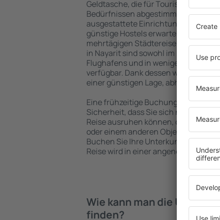
Geldtasche, die für Touristen mit un
Bedürfnissen abgestimmt sind. Gerä
ausgestattete Einrichtungen mit vie
günstige Hostels erwarten die Besuch
mehrtägigen Städtereise übernachte
in Nayarit sind sowohl im Zentrum al
Flughafens und in weniger beliebten 
verfügbar. Dank dessen wählen Sie ei
einer günstigen Lage, abhängig von 
Eine frühzeitige Buchung der Unterkun
Sicherheit, dass Sie sich nach dem E
Reise ausruhen können, ohne nach e
oder einem anderen Objekt für Reis
Buchen Sie Ihre Unterkunft vor dem 
Reise wird in einer angenehmeren A
Wie kann man die Unterkünf
finden?