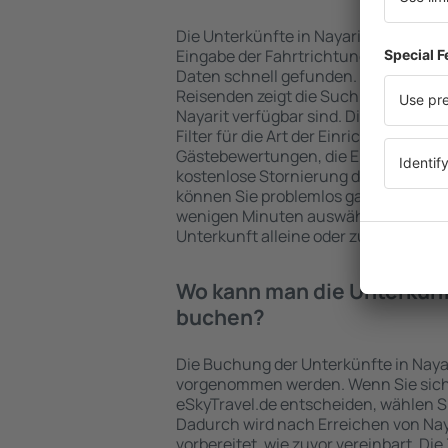
Die Unterkünfte in Nayarit werden 
Eingabe der Fahrtrichtung und der 
Daten schnell gefunden. Nach Auswa
Reisenden zeigt die Suchmaschine an
Nayarit verfügbar sind. Die Auswahl 
Filter für die Art der Einrichtung und 
Gästebewertungen, die Entfernung 
kostenlose Stornierung der Buchung 
können Sie problemlos ganz einfach e
wenigen Minuten auswählen. Sie kön
Unterkunft alleine oder zusammen m
Wo kann man die Unterkünft
buchen?
Die Buchung der Unterkünfte in Nayar
vorgenommen werden. Wenn Sie sich
eSkyTravel.de entscheiden, wählen Si
Dadurch wird nach Erreichen von Na
vorbereitet, wie zuvor vereinbart. Die