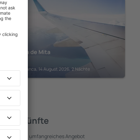
NAYARIT
W Punta de Mita
542
€
Higuera Blanca, 14 August 2026, 2 Nächte
 Unterkünfte
 umfassen ein umfangreiches Angebot