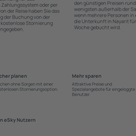
den günstigen Preisen rund
s Zahlungssystem oder per
wenigsten außerhalb der Sa
 von der Reise haben Sie das
wenn mehrere Personen in
ng der Buchung von der
die Unterkunft in Nayarit fü
ie kostenlose Stornierung
Woche gebucht wird.
 angegeben.
cher planen
Mehr sparen
chen ohne Sorgen mit einer
Attraktive Preise und
stenlosen Stornierungsoption.
Spezialangebote für eingeloggte
Benutzer.
n eSky Nutzern