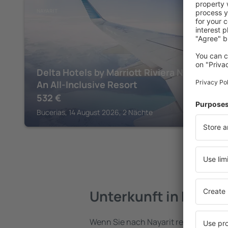
NAYARIT
Delta Hotels by Marriott Riviera Nayarit,
An All-Inclusive Resort
532
€
Bucerias, 14 August 2026, 2 Nächte
Unterkunft in Nayari
Wenn Sie nach Nayarit reisen, finden