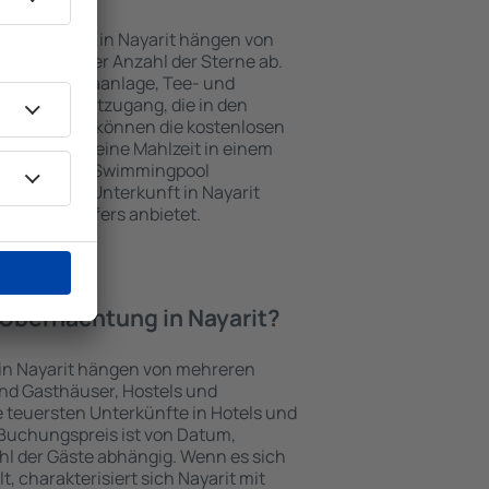
nterkünften in Nayarit hängen von
jekts und der Anzahl der Sterne ab.
Balkon, Klimaanlage, Tee- und
und Internetzugang, die in den
d. Besucher können die kostenlosen
t benutzen, eine Mahlzeit in einem
ein Hotel mit Swimmingpool
zlich eine Unterkunft in Nayarit
ghafentransfers anbietet.
e Übernachtung in Nayarit?
 in Nayarit hängen von mehreren
sind Gasthäuser, Hostels und
 teuersten Unterkünfte in Hotels und
Buchungspreis ist von Datum,
l der Gäste abhängig. Wenn es sich
 charakterisiert sich Nayarit mit