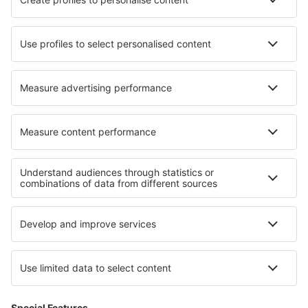
Unterkunft in Vallirana
Unterkunft in Delfzijl
Unterkunft in Gaesti
Unterkunft in Canvey Island
Die besten Unterkünfte - Regionen
Unterkunft im Etosha Nationalpark
Unterkunft in Swakopmund
Unterkunft Caprivi
Unterkunft in Vereinigte Arabische Emirate
Unterkunft im Addo-Elefanten-Nationalpark
Unterkunft in Lake Nacimiento
Unterkunft in England
Unterkunft in Nicaragua