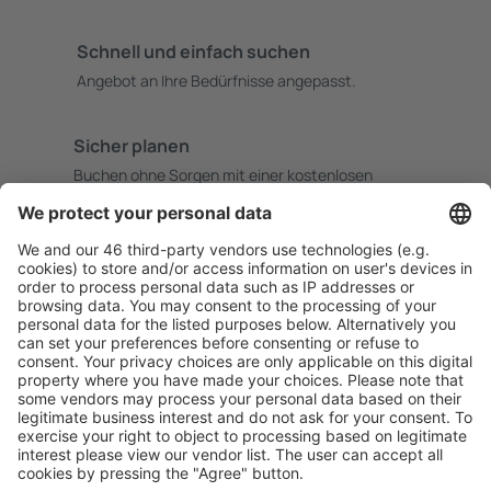
Schnell und einfach suchen
Angebot an Ihre Bedürfnisse angepasst.
Sicher planen
Buchen ohne Sorgen mit einer kostenlosen
Stornierungsoption.
Mehr sparen
Attraktive Preise und Spezialangebote für eingeloggte
Benutzer.
Unterkünfte, die Sie mögen
Wählen Sie aus über 1,3 Millionen Unterkünften: Hotels,
Hütten, Apartments und andere.