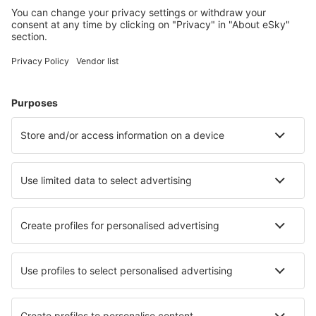
Meist gesuchte Unterkünfte von eSky Nutzern
Unterkünfte in Namibia - Beliebte Städte
Unterkunft Rand Rifles
Unterkunft in Walvis Bay
Unterkunft in Swakopmund
Unterkunft in Hentiesbaai
Unterkunft in Windhoek
Unterkunft in Impalila Island
Unterkunft in Kamanjab
Unterkunft in Okaukuejo
Unterkunft Kunene
Unterkunft in Rundu
Die besten Unterkünfte - Städte
Unterkunft in Tres
Unterkunft in Cantalejo
Unterkunft in Prisdorf
Unterkunft in Montargis
Unterkunft in Prisches
Unterkunft in Cetona