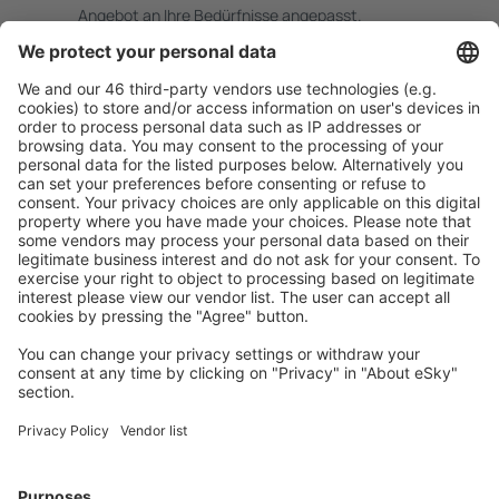
Angebot an Ihre Bedürfnisse angepasst.
Sicher planen
Buchen ohne Sorgen mit einer kostenlosen
Stornierungsoption.
Mehr sparen
Attraktive Preise und Spezialangebote für eingeloggte
Benutzer.
Unterkünfte, die Sie mögen
Wählen Sie aus über 1,3 Millionen Unterkünften: Hotels,
Hütten, Apartments und andere.
Meist gesuchte Unterkünfte von eSky Nutzern
Unterkünfte in Saint Martin - Beliebte Städte