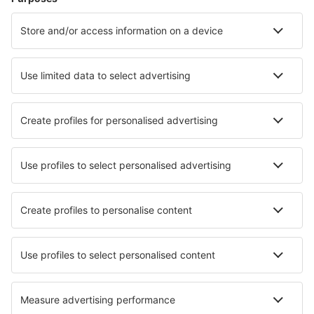
Unterkunft Les Terres Basses
Unterkunft in Grand-Case
Unterkunft in Cul de Sac
Unterkunft in Orient Bay
Unterkunft in Marigot
Unterkunft in Baie Longue
Unterkunft in Anse Marcel
Unterkunft in Baie-nettle
Unterkunft Quarter Of Orleans
Die besten Unterkünfte - Städte
Unterkunft in Almenno San Bartolomeo
Unterkunft in Melbourne
Unterkunft in Mande Saint-Étienne
Unterkunft in Guaza
Unterkunft in Painswick
Unterkunft in Sunny Beach
Unterkunft in Vagamon