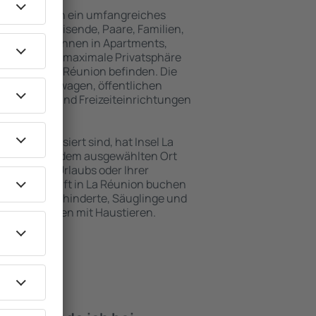
ion umfassen ein umfangreiches
für Alleinreisende, Paare, Familien,
 Besucher können in Apartments,
achten, die maximale Privatsphäre
von Insel La Réunion befinden. Die
ähe zu Mietwagen, öffentlichen
, Service- und Freizeiteinrichtungen
en Erholung.
en interessiert sind, hat Insel La
t für Sie. An dem ausgewählten Ort
hrend Ihres Urlaubs oder Ihrer
Die Unterkunft in La Réunion buchen
tungen für Behinderte, Säuglinge und
ende zusammen mit Haustieren.