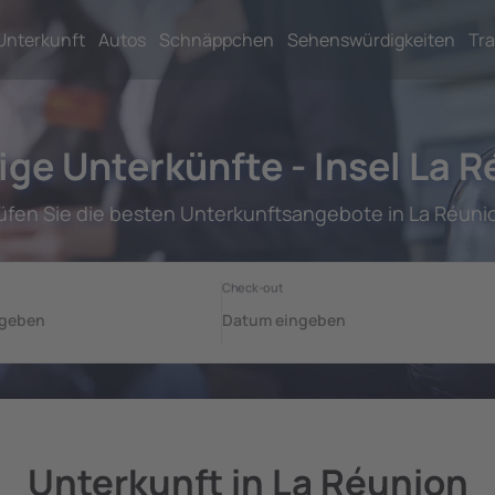
Unterkunft
Autos
Schnäppchen
Sehenswürdigkeiten
Tra
ge Unterkünfte - Insel La 
üfen Sie die besten Unterkunftsangebote in La Réuni
Unterkunft in La Réunion