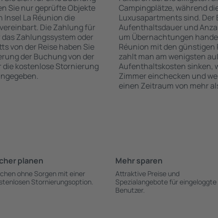
n Sie nur geprüfte Objekte
Campingplätze, während die
 Insel La Réunion die
Luxusapartments sind. Der 
vereinbart. Die Zahlung für
Aufenthaltsdauer und Anzah
r das Zahlungssystem oder
um Übernachtungen handelt, 
itts von der Reise haben Sie
Réunion mit den günstigen 
ierung der Buchung von der
zahlt man am wenigsten auß
ür die kostenlose Stornierung
Aufenthaltskosten sinken,
 angegeben.
Zimmer einchecken und wenn
einen Zeitraum von mehr al
cher planen
Mehr sparen
chen ohne Sorgen mit einer
Attraktive Preise und
stenlosen Stornierungsoption.
Spezialangebote für eingeloggte
Benutzer.