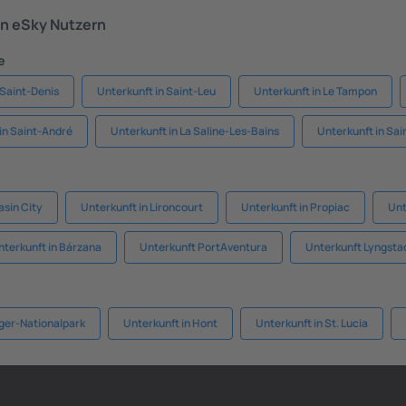
n eSky Nutzern
e
 Saint-Denis
Unterkunft in Saint-Leu
Unterkunft in Le Tampon
in Saint-André
Unterkunft in La Saline-Les-Bains
Unterkunft in Sa
asin City
Unterkunft in Lironcourt
Unterkunft in Propiac
Unt
nterkunft in Bárzana
Unterkunft PortAventura
Unterkunft Lyngsta
ger-Nationalpark
Unterkunft in Hont
Unterkunft in St. Lucia