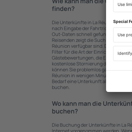
Wie kann man die Unterkün
finden?
Die Unterkünfte in La Réunion werd
nach Eingabe der Fahrtrichtung und
Out-Daten schnell gefunden. Nach A
Reisenden zeigt die Suchmaschine an
Réunion verfügbar sind. Die Auswahl
Filter für die Art der Einrichtung und 
Gästebewertungen, die Entfernung 
kostenlose Stornierung der Buchung 
können Sie problemlos ganz einfach e
Réunion in wenigen Minuten auswähl
Bedarf eine Unterkunft alleine oder
buchen.
Wo kann man die Unterkünf
buchen?
Die Buchung der Unterkünfte in La R
Internet vorgenommen werden. Wenn 