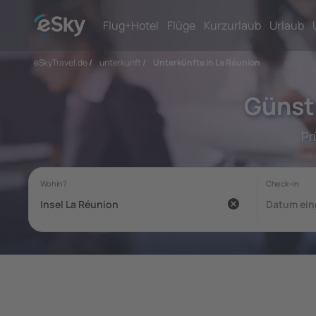
Flug+Hotel
Flüge
Kurzurlaub
Urlaub
eSkyTravel.de
/
unterkunft
/
Unterkünfte in La Réunion
Günsti
Pr