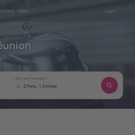
nsfers
Mehr
Log in
Réunion
on!