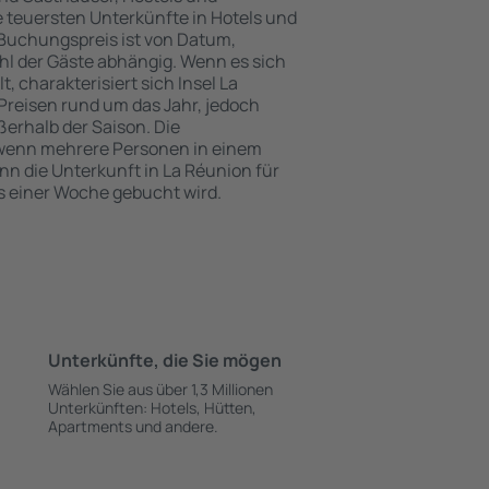
 teuersten Unterkünfte in Hotels und
Buchungspreis ist von Datum,
l der Gäste abhängig. Wenn es sich
charakterisiert sich Insel La
Preisen rund um das Jahr, jedoch
erhalb der Saison. Die
 wenn mehrere Personen in einem
 die Unterkunft in La Réunion für
s einer Woche gebucht wird.
Unterkünfte, die Sie mögen
Wählen Sie aus über 1,3 Millionen
Unterkünften: Hotels, Hütten,
Apartments und andere.