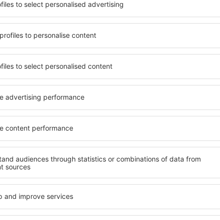
n mit unterschiedlichen
Die Unterkünfte in La Réun
umige und komfortabel
Angebot von vielen Objekten 
len Annehmlichkeiten und
Senioren und Gruppen. Die
er, wo sie während einer
Hotels und Pensionen übern
n können. Die Unterkünfte
bieten und sich im Zentrum 
 als auch in der Nähe des
Annehmlichkeiten wie die N
Stadtteilen oder Regionen
Verkehrsmitteln, Geschäften
ne Unterkunft in La
sind die Garantie einer gut
ängig von Ihren weiteren
Wenn Sie an Luxusunterkünft
Réunion ein breites Angebo
nft in La Réunion gibt die
finden Sie alles, was Sie wä
rreichen des Ziels nach der
Geschäftsreise benötigen. 
inem Hotel, einer Wohnung
Sie in Objekten mit Einrich
ende suchen zu müssen.
Kleinkinder sowie für Reis
Besuch von Insel La Réunion
ehmeren Atmosphäre