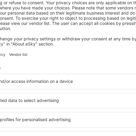
INSEL LA RÉUNION
Le Saint Alexis
Saint-Paul, 14 August 2026, 2 Nächte
Mehr Angebote prüfen in La Réunion
nion
Insel La Réunio
Unterkünfte
n, finden Sie Unterkünfte