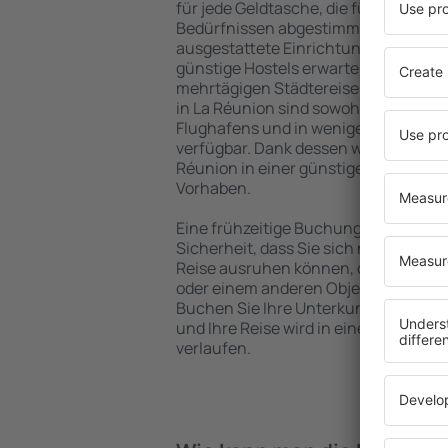
für jede Geldtasche, die für Touriste
Bedürfnissen abgestimmt sind. Gerä
ausgestattete Einrichtungen mit vie
günstige Hostels erwarten die Besuch
mehrtägigen Städtereise übernachte
in La Réunion sind sowohl im Zentrum
Flughafens und in weniger beliebten 
verfügbar. Dank dessen wählen Sie ei
Réunion in einer günstigen Lage, abh
Vorhaben.
Eine frühzeitige Buchung der Unterku
Sicherheit, dass Sie sich nach dem E
Reise ausruhen können, ohne nach e
oder einem anderen Objekt für Reis
Buchen Sie Ihre Unterkunft vor dem 
und Ihre Reise wird in einer angen
verlaufen.