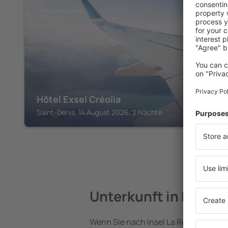
INSEL LA RÉUNION
Hôtel Exsel Créolia
Saint-Denis, 14 August 2026, 2 Nächte
Unterkunft in La Réu
Wenn Sie nach Insel La Réunion reise