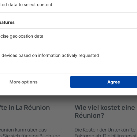
fte in La Réunion
Welche Annehmlichke
Unterkünften in La 
en von der Suchmaschine
Die Annehmlichkeiten bei U
 der Check-In- und Check-
von der Art des ausgewählte
uswahl der Anzahl der
ab. Gäste nutzen Küchenzeil
, welche Unterkünfte in La
Kaffeezubehör, Handtücher 
 der Unterkunft wird durch
Unterkünften verfügbar sin
die Anzahl der Sterne, die
Parkplätze an der Unterkunf
zum Zentrum und die
Restaurant bestellen oder 
erleichtert. Dadurch
auswählen. Sie können zusä
ine Unterkunft in La
buchen, die den Gästen Flu
en. Sie können je nach
 zusammen mit dem Flug
te in La Réunion
Wie viel kostet ein
Réunion?
éunion kann über das
Die Kosten der Unterkünfte
Sie sich für eine Buchung
Faktoren ab. Die billigsten 