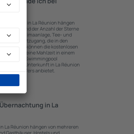
iten finde ich bei
Réunion?
nterkünften in La Réunion hängen
n Objekts und der Anzahl der Sterne
e, Balkon, Klimaanlage, Tee- und
und Internetzugang, die in den
d. Besucher können die kostenlosen
t benutzen, eine Mahlzeit in einem
ein Hotel mit Swimmingpool
tzlich eine Unterkunft in La Réunion
ghafentransfers anbietet.
e Übernachtung in La
 in La Réunion hängen von mehreren
sind Gasthäuser, Hostels und