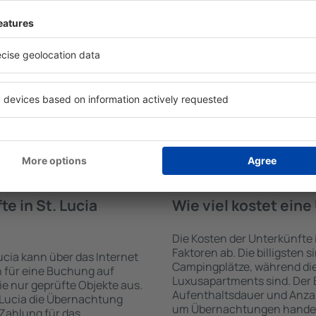
 von der Suchmaschine nach
Die Annehmlichkeiten bei U
Check-In- und Check-Out-
der Art des ausgewählten Ob
hl der Anzahl der
Gäste nutzen Küchenzeile, 
, welche Unterkünfte in St.
Kaffeezubehör, Handtücher 
r Unterkunft wird durch
Unterkünften verfügbar sin
die Anzahl der Sterne, die
Parkplätze an der Unterkunf
zum Zentrum und die
Restaurant bestellen oder 
erleichtert. Dadurch
auswählen. Sie können zusät
ine Unterkunft in St. Lucia
buchen, die den Gästen Flu
önnen je nach Bedarf eine
it dem Flug buchen.
e in St. Lucia
Wie viel kostet eine
Die Kosten der Unterkünfte
Faktoren ab. Die billigsten 
ucia kann über das Internet
Campingplätze, während die
 für eine Buchung auf
Luxusapartments sind. Der 
e nur geprüfte Objekte aus.
Aufenthaltsdauer und Anzah
 Lucia die Übernachtung
um Übernachtungen handelt, 
 Zahlung für das