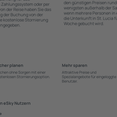
den günstigen Preisen rund
s Zahlungssystem oder per
wenigsten außerhalb der Sa
 von der Reise haben Sie das
wenn mehrere Personen in
ng der Buchung von der
die Unterkunft in St. Lucia 
 die kostenlose Stornierung
Woche gebucht wird.
 angegeben.
cher planen
Mehr sparen
chen ohne Sorgen mit einer
Attraktive Preise und
stenlosen Stornierungsoption.
Spezialangebote für eingeloggte
Benutzer.
n eSky Nutzern
e