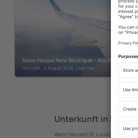
ST. LUCIA
Soco House New Boutique - Adults Only
Gros Islet, 14 August 2026, 2 Nächte
Unterkunft in St. Luc
Wenn Sie nach St. Lucia reisen, finde