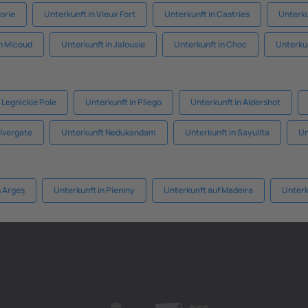
orie
Unterkunft in Vieux Fort
Unterkunft in Castries
Unterkun
in Micoud
Unterkunft in Jalousie
Unterkunft in Choc
Unterkun
 Legnickie Pole
Unterkunft in Pliego
Unterkunft in Aldershot
alvergate
Unterkunft Nedukandam
Unterkunft in Sayulita
Un
s Argeș
Unterkunft in Pieniny
Unterkunft auf Madeira
Unterk