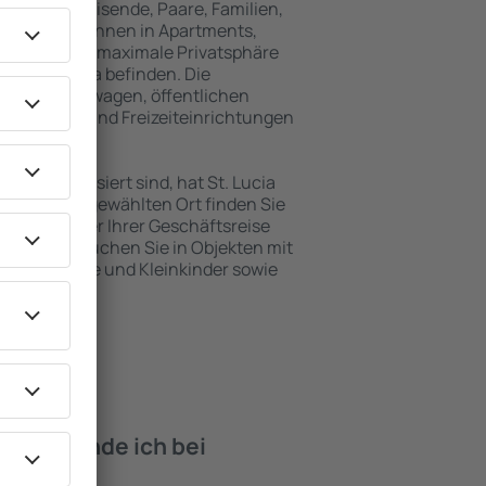
für Alleinreisende, Paare, Familien,
 Besucher können in Apartments,
achten, die maximale Privatsphäre
von St. Lucia befinden. Die
ähe zu Mietwagen, öffentlichen
, Service- und Freizeiteinrichtungen
en Erholung.
en interessiert sind, hat St. Lucia
. An dem ausgewählten Ort finden Sie
s Urlaubs oder Ihrer Geschäftsreise
n St. Lucia buchen Sie in Objekten mit
e, Säuglinge und Kleinkinder sowie
 Haustieren.
iten finde ich bei
Lucia?