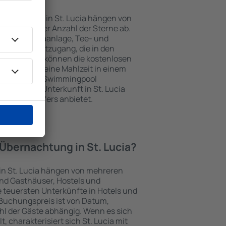
nterkünften in St. Lucia hängen von
jekts und der Anzahl der Sterne ab.
Balkon, Klimaanlage, Tee- und
und Internetzugang, die in den
d. Besucher können die kostenlosen
t benutzen, eine Mahlzeit in einem
ein Hotel mit Swimmingpool
zlich eine Unterkunft in St. Lucia
ghafentransfers anbietet.
 Übernachtung in St. Lucia?
 in St. Lucia hängen von mehreren
sind Gasthäuser, Hostels und
 teuersten Unterkünfte in Hotels und
Buchungspreis ist von Datum,
l der Gäste abhängig. Wenn es sich
charakterisiert sich St. Lucia mit