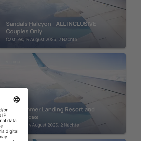
Sandals Halcyon - ALL INCLUSIVE
Couples Only
Castries, 14 August 2026, 2 Nächte
ST. LUCIA
Windjammer Landing Resort and
Residences
Gros Islet, 14 August 2026, 2 Nächte