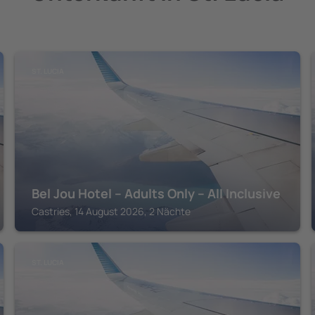
ST. LUCIA
Bel Jou Hotel – Adults Only – All Inclusive
Castries, 14 August 2026, 2 Nächte
ST. LUCIA