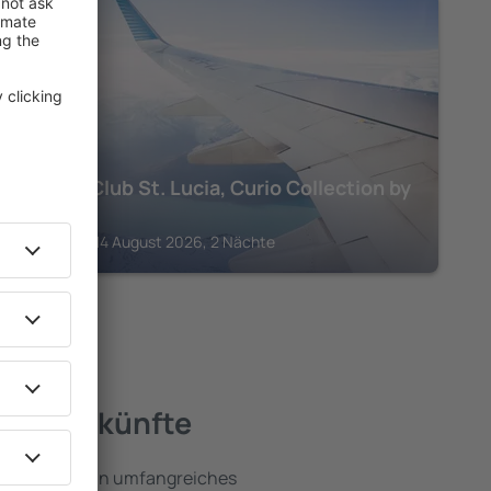
ST. LUCIA
Harbor Club St. Lucia, Curio Collection by
Hilton
Gros Islet, 14 August 2026, 2 Nächte
te Unterkünfte
ia umfassen ein umfangreiches