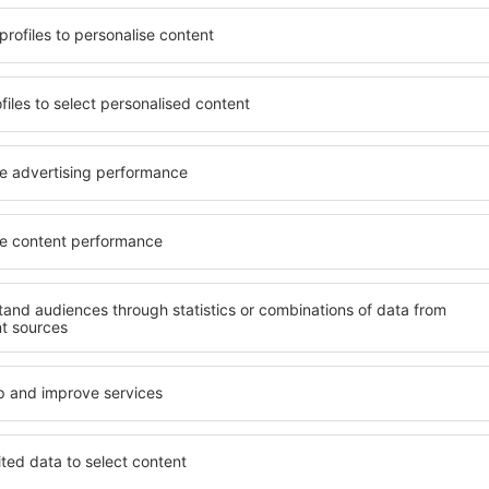
terschiedlichen
Angebot von vielen Objekten 
umige und komfortabel
Senioren und Gruppen. Die
len Annehmlichkeiten und
Hotels und Pensionen übern
er, wo sie während einer
bieten und sich im Zentrum 
n können. Die Unterkünfte
Annehmlichkeiten wie die N
ls auch in der Nähe des
Verkehrsmitteln, Geschäften
Stadtteilen oder Regionen
sind die Garantie einer gut
e Unterkunft in St. Lucia in
Ihren weiteren Vorhaben.
Wenn Sie an Luxusunterkünft
ein breites Angebot für Sie
ft in St. Lucia gibt die
alles, was Sie während Ihre
rreichen des Ziels nach der
benötigen. Die Unterkunft i
inem Hotel, einer Wohnung
Einrichtungen für Behindert
ende suchen zu müssen.
für Reisende zusammen mit
Besuch von St. Lucia und
en Atmosphäre verlaufen.
te in St. Lucia
Welche Annehmlichke
Unterkünften in St. 