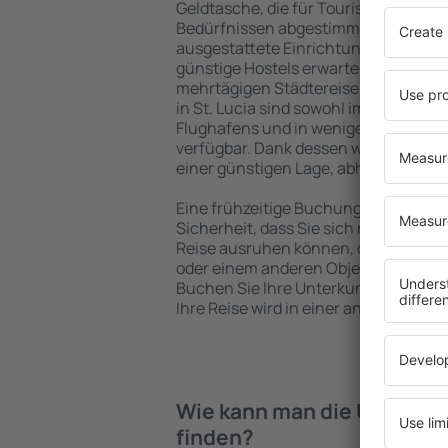
Geldtasche, die für Touristen mit un
Bedürfnissen abgestimmt sind. Gerä
ausgestattete Einrichtungen mit vie
günstige Hostels erwarten die Besuch
mehrtägigen Städtereise übernachte
in St. Lucia sind sowohl im Zentrum a
Flughafens und in weniger beliebten 
verfügbar. Dank dessen wählen Sie ein
einer günstigen Lage, abhängig von 
Eine frühzeitige Buchung der Unterkun
Sicherheit, dass Sie sich nach dem E
Reise ausruhen können, ohne nach e
oder einem anderen Objekt für Reis
Buchen Sie Ihre Unterkunft vor dem 
Ihre Reise wird in einer angenehmer
Wie kann man die Unterkünf
finden?