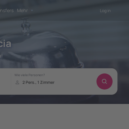
nsfers
Mehr
Log in
cia
a!