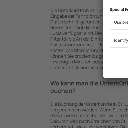
Die Unterkünfte in St. Lucia werden
Eingabe der Fahrtrichtung und der 
Daten schnell gefunden. Nach Auswa
Reisenden zeigt die Suchmaschine an
Lucia verfügbar sind. Die Auswahl de
Filter für die Art der Einrichtung und 
Gästebewertungen, die Entfernung 
kostenlose Stornierung der Buchung 
können Sie problemlos ganz einfach e
in wenigen Minuten auswählen. Sie k
Unterkunft alleine oder zusammen m
Wo kann man die Unterkünft
buchen?
Die Buchung der Unterkünfte in St. L
vorgenommen werden. Wenn Sie sich
eSkyTravel.de entscheiden, wählen Si
Dadurch wird nach Erreichen von St.
vorbereitet, wie zuvor vereinbart. Die