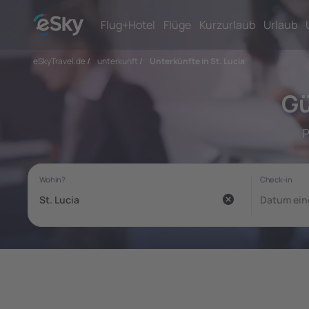
Flug+Hotel
Flüge
Kurzurlaub
Urlaub
eSkyTravel.de
/
unterkunft
/
Unterkünfte in St. Lucia
Gü
P