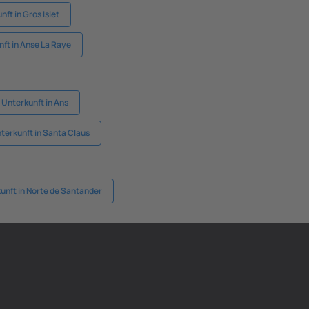
ft in Gros Islet
ft in Anse La Raye
Unterkunft in Ans
terkunft in Santa Claus
unft in Norte de Santander