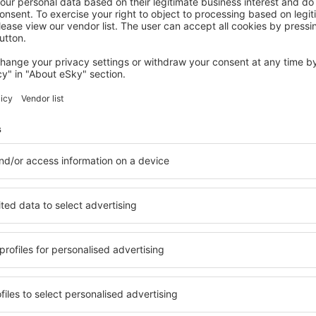
ST. LUCIA
Royalton Saint Lucia, An Autograph
Collection All-Inclusive Resort
Gros Islet, 14 August 2026, 2 Nächte
Mehr Angebote prüfen in St. Lucia
ia
St. Lucia – bes
n Sie Unterkünfte für jede
Die Unterkünfte in St. Luc