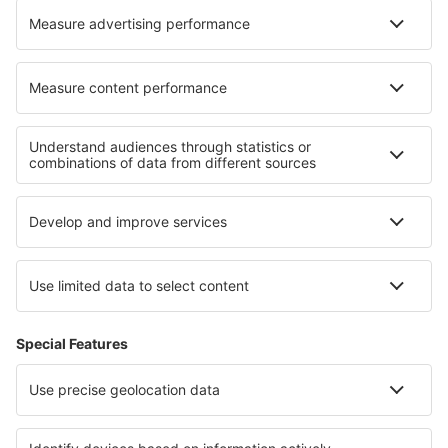
Unterkunft Liman
Unterkunft in Staden
Die besten Unterkünfte - Regionen
Unterkunft in Spis
Unterkunft in Slovak Tatras
Unterkunft in Lower Zemplin
Unterkunft in Arwa
Unterkunft in Scharosch
Unterkunft in Kreis Suceava
Unterkunft auf Lombok
Unterkunft in Lednice - Valtice Area
Unterkunft in Illinois
Unterkunft auf Zakynthos