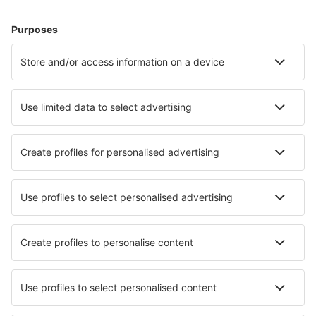
Unterkunft in Banská Bystrica
Unterkunft in Kosice
Unterkunft in Liptovský Mikuláš
Unterkunft in Bratislava
Unterkunft in Vysoké Tatry
Unterkunft Habovka
Unterkunft in Vyhne
Unterkunft Bukovina
Unterkunft in Donovaly
Unterkunft in Bešeňová
Die besten Unterkünfte - Städte
Unterkunft in Moirans
Unterkunft in Ořech
Unterkunft in Aït Bou Setta
Unterkunft in Mpumalanga
Unterkunft in Zwiefalten
Unterkunft Dhronecken
Unterkunft Ringe
Unterkunft Sfinarion