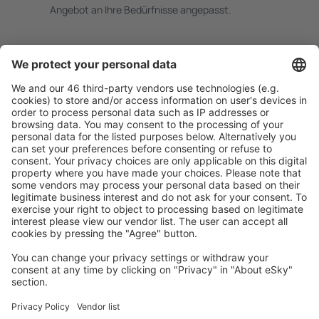
Angebot an Ihre Bedürfnisse angepasst.
Sicher planen
Buchen ohne Sorgen mit einer kostenlosen
Stornierungsoption.
Mehr sparen
Attraktive Preise und Spezialangebote für eingeloggte
Benutzer.
Unterkünfte, die Sie mögen
Wählen Sie aus über 1,3 Millionen Unterkünften: Hotels,
Hütten, Apartments und andere.
Meist gesuchte Unterkünfte von eSky Nutzern
Unterkünfte in der Slowakei - Beliebte Städte