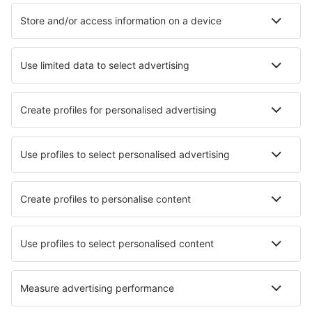
Unterkunft in Dubnica nad Váhom
Unterkunft in Stará Turá
Unterkunft in Trenčín
Unterkunft in Turany
Unterkunft Stropkov
Die besten Unterkünfte - Städte
Unterkunft in Brewood
Unterkunft in Békésszentandrás
Unterkunft in River Forest
Unterkunft in Lendava
Unterkunft in Thetford-Mines
Unterkunft in Banići
Unterkunft in Lodja
Unterkunft Jemaluang
Unterkunft Darca
Unterkunft in Plouarzel
Die besten Unterkünfte - Regionen
Unterkunft in Upper Zemplin
Unterkunft in Kysuce