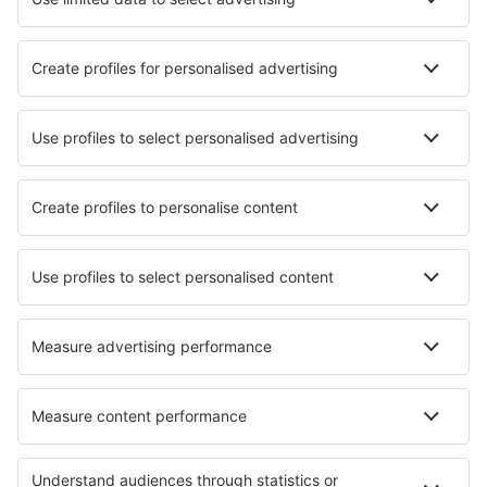
Die besten Unterkünfte - Städte
Unterkunft in Bay View
Unterkunft Dilhorne
Unterkunft Borisovo
Unterkunft in Magny-en-Bessin
Unterkunft in Frasdorf
Unterkunft in Bergentheim
Unterkunft in Teningen
Unterkunft in Röhrnbach
Unterkunft in Calatorao
Unterkunft in DICASTILLO
Die besten Unterkünfte - Regionen
Unterkunft auf Gotland
Unterkunft in Tyresta National Park
Unterkunft in Farnebofjarden National Park
Unterkunft in Padjelanta National Park