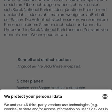
es sich um Übernachtungen handelt, charakterisiert
sich Sarek National Park mit den günstigen Preisen rund
um das Jahr, jedoch zahlt man am wenigsten außerhalb
der Saison. Die Aufenthaltskosten sinken, wenn mehrere
Personen in einem Zimmer einchecken und wenn die
Unterkunft in Sarek National Park für einen Zeitraum von
mehr als einer Woche gebucht wird.
Schnell und einfach suchen
Angebot an Ihre Bedürfnisse angepasst.
Sicher planen
Buchen ohne Sorgen mit einer kostenlosen
Stornierungsoption.
Mehr sparen
Attraktive Preise und Spezialangebote für eingeloggte