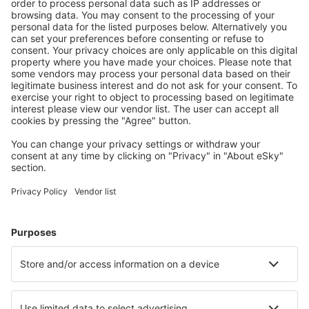
Benutzer.
Unterkünfte, die Sie mögen
Wählen Sie aus über 1,3 Millionen Unterkünften: Hotels,
Hütten, Apartments und andere.
Meist gesuchte Unterkünfte von eSky Nutzern
Unterkünfte in Schweden - Beliebte Städte
Unterkunft in Visby
Unterkunft in Stockholm
Unterkunft in Göteborg
Unterkunft in Ystad
Unterkunft in Sälen
Unterkunft in Kristinehamn
Unterkunft in Olofström
Unterkunft in Markaryd
Unterkunft in Växjö
Unterkunft Lidhult