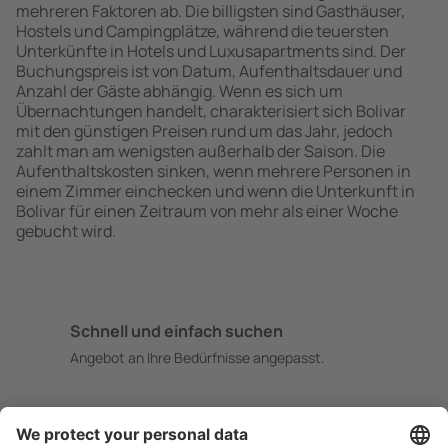
mehreren Faktoren ab. Die billigsten sind Gasthäuser,
Hostels und Campingplätze, während die teuersten
Unterkünfte in Hotels und Luxusapartments sind. Der
Buchungspreis ist von Datum, Aufenthaltsdauer und
Anzahl der Gäste abhängig. Wenn es sich um
Übernachtungen handelt, charakterisiert sich Bolivar
mit den günstigen Preisen rund um das Jahr, jedoch
zahlt man am wenigsten außerhalb der Saison. Die
Aufenthaltskosten sinken, wenn mehrere Personen in
einem Zimmer einchecken und wenn die Unterkunft in
Bolivar für einen Zeitraum von mehr als einer Woche
gebucht wird.
Schnell und einfach suchen
Angebot an Ihre Bedürfnisse angepasst.
Sicher planen
Buchen ohne Sorgen mit einer kostenlosen