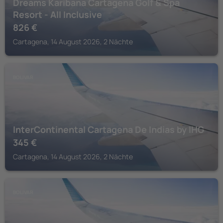
Dreams Karibana Cartagena Golf & Spa
Resort - All Inclusive
826
€
Cartagena, 14 August 2026, 2 Nächte
BOLIVAR
InterContinental Cartagena De Indias by IHG
345
€
Cartagena, 14 August 2026, 2 Nächte
BOLIVAR