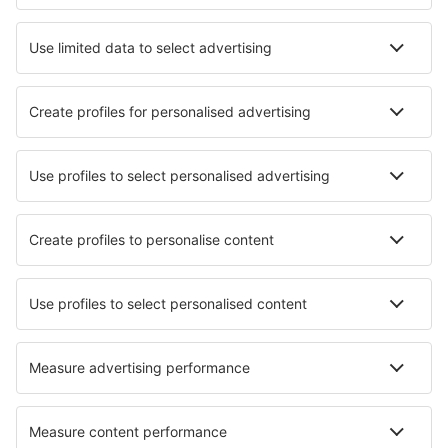
Unterkunft in Barranca de Upia
Unterkunft in Tame
Unterkunft in Envigado
Unterkunft in Maicao
Die besten Unterkünfte - Städte
Unterkunft in Pisgah Forest
Unterkunft in Bosschenhoofd
Unterkunft in Maizieres-les-Metz
Unterkunft in Clitheroe
Unterkunft in Plan-de-la-Tour
Unterkunft in Lingen
Unterkunft in Targu Jiu
Unterkunft in Sluis
Unterkunft in Arc 2000
Unterkunft in Mahopac
Die besten Unterkünfte - Regionen
Unterkunft in Cesar
Unterkunft in Antioquia