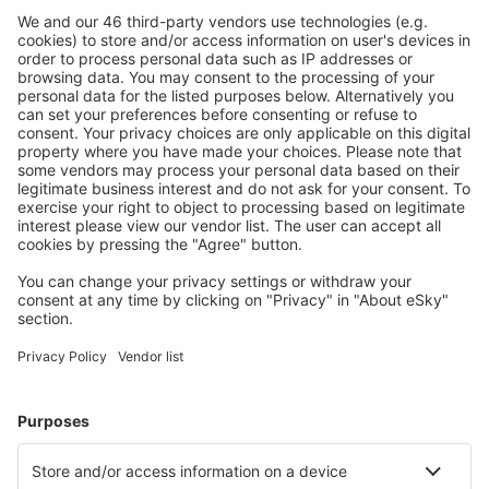
Stornierungsoption.
Mehr sparen
Attraktive Preise und Spezialangebote für eingeloggte
Benutzer.
Unterkünfte, die Sie mögen
Wählen Sie aus über 1,3 Millionen Unterkünften: Hotels,
Hütten, Apartments und andere.
Meist gesuchte Unterkünfte von eSky Nutzern
Unterkünfte in Kolumbien - Beliebte Städte
Unterkunft in Santa Marta
Unterkunft in Medellín
Unterkunft in Cartagena
Unterkunft in Cali
Unterkunft La Calera
Unterkunft in Tinjacá