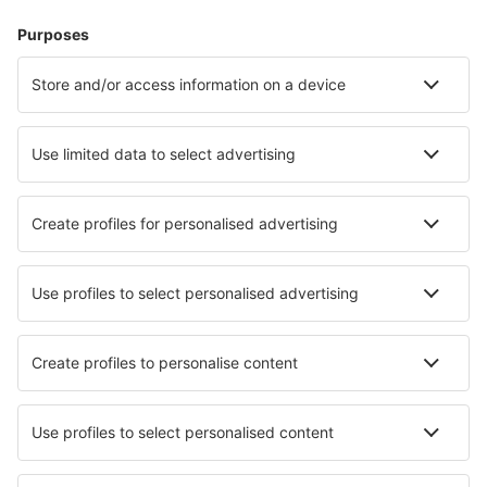
Unterkunft in Arequipa
Unterkunft in Punta Hermosa
Unterkunft in Lunahuaná
Unterkunft in Pisac
Unterkunft in Chosica
Unterkunft Caral
Die besten Unterkünfte - Städte
Unterkunft in Stephens City
Unterkunft in Krasnogorsk
Unterkunft in Niedersohren
Unterkunft in SantʼOmobono Imagna
Unterkunft in Howe
Unterkunft in Helgatun
Unterkunft in Arba Mintch
Unterkunft in Hinterrod
Unterkunft in Clementon
Unterkunft Glovers Reef
Die besten Unterkünfte - Regionen