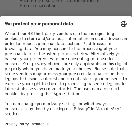
Buchen ohne Sorgen mit einer kostenlosen
Stornierungsoption.
Mehr sparen
Attraktive Preise und Spezialangebote für eingeloggte
Benutzer.
Unterkünfte, die Sie mögen
Wählen Sie aus über 1,3 Millionen Unterkünften: Hotels,
Hütten, Apartments und andere.
Meist gesuchte Unterkünfte von eSky Nutzern
Unterkünfte in Peru - Beliebte Städte
Unterkunft in Cusco
Unterkunft in Ica
Unterkunft in Lima
Unterkunft in Tarapoto