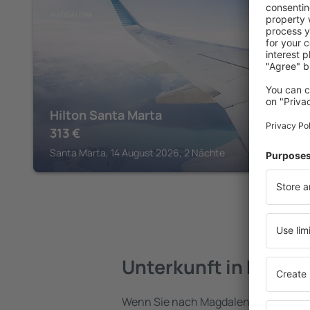
MAGDALENA
Hilton Santa Marta
313
€
Santa Marta, 14 August 2026, 2 Nächte
Unterkunft in Magda
Wenn Sie nach Magdalena reisen, fin