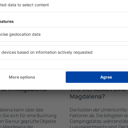
en von der Suchmaschine
Die Annehmlichkeiten bei 
 der Check-In- und Check-
von der Art des ausgewählte
uswahl der Anzahl der
ab. Gäste nutzen Küchenzeil
, welche Unterkünfte in
Kaffeezubehör, Handtücher 
hl der Unterkunft wird
Unterkünften verfügbar sin
ng und die Anzahl der Sterne,
Parkplätze an der Unterkunf
ng zum Zentrum und die
Restaurant bestellen oder 
erleichtert. Dadurch
auswählen. Sie können zusä
eine Unterkunft in
buchen, die den Gästen Flu
hlen. Sie können je nach
 zusammen mit dem Flug
te in Magdalena
Wie viel kostet ein
Magdalena?
dalena kann über das
Die Kosten der Unterkünft
Sie sich für eine Buchung
Faktoren ab. Die billigsten 
n Sie nur geprüfte Objekte
Campingplätze, während die
n Magdalena die
Luxusapartments sind. Der 