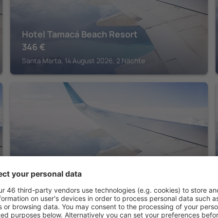
Hotel Tamacá Beach Resort
346
€
Santa Marta, 14 August 2026, 2 Nächte
MAGDALENA
Hotel Boutique Don Pepe
287
€
Santa Marta, 14 August 2026, 2 Nächte