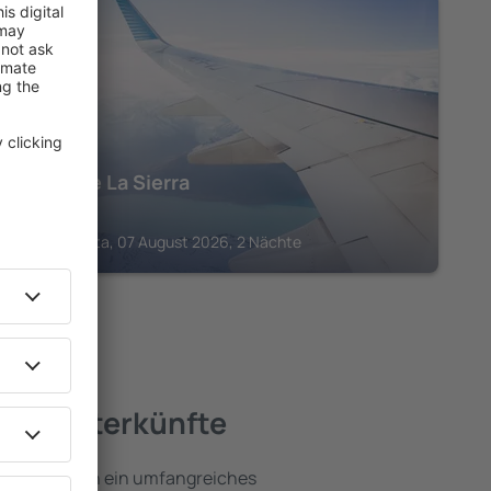
MAGDALENA
Hotel be La Sierra
324
€
Santa Marta, 07 August 2026, 2 Nächte
ste Unterkünfte
ena umfassen ein umfangreiches