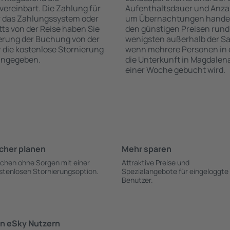
vereinbart. Die Zahlung für
Aufenthaltsdauer und Anzah
r das Zahlungssystem oder
um Übernachtungen handelt,
itts von der Reise haben Sie
den günstigen Preisen rund
ierung der Buchung von der
wenigsten außerhalb der Sa
r die kostenlose Stornierung
wenn mehrere Personen in
 angegeben.
die Unterkunft in Magdalena
einer Woche gebucht wird.
cher planen
Mehr sparen
chen ohne Sorgen mit einer
Attraktive Preise und
stenlosen Stornierungsoption.
Spezialangebote für eingeloggte
Benutzer.
n eSky Nutzern