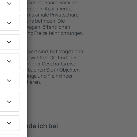
für Alleinreisende, Paare, Familien,
 Besucher können in Apartments,
achten, die maximale Privatsphäre
 von Magdalena befinden. Die
ähe zu Mietwagen, öffentlichen
, Service- und Freizeiteinrichtungen
en Erholung.
ten interessiert sind, hat Magdalena
. An dem ausgewählten Ort finden Sie
s Urlaubs oder Ihrer Geschäftsreise
in Magdalena buchen Sie in Objekten
derte, Säuglinge und Kleinkinder
en mit Haustieren.
iten finde ich bei
gdalena?