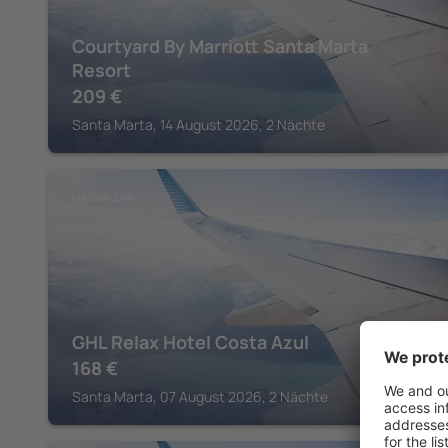
Courtyard By Marriott Santa Marta
Resort
209
€
Santa Marta, 14 August 2026, 2 Nächte
MAGDALENA
GHL Relax Hotel Costa Azul
168
€
Santa Marta, 07 August 2026, 2 Nächte