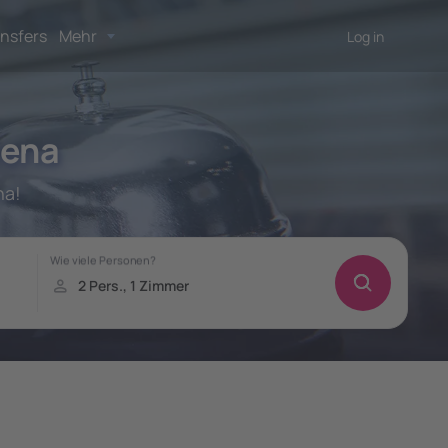
nsfers
Mehr
Log in
lena
na!