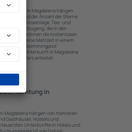
Unterkünften in Magdalena hängen
n Objekts und der Anzahl der Sterne
e, Balkon, Klimaanlage, Tee- und
und Internetzugang, die in den
d. Besucher können die kostenlosen
t benutzen, eine Mahlzeit in einem
ein Hotel mit Swimmingpool
tzlich eine Unterkunft in Magdalena
ghafentransfers anbietet.
e Übernachtung in
e in Magdalena hängen von mehreren
sind Gasthäuser, Hostels und
 teuersten Unterkünfte in Hotels und
Buchungspreis ist von Datum,