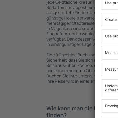
jede Geldtasche, die für Touristen m
Bedürfnissen abgestimmt sind. Gerä
ausgestattete Einrichtungen mit vie
günstige Hostels erwarten die Besuch
mehrtägigen Städtereise übernachte
in Magdalena sind sowohl im Zentrum
Flughafens und in weniger beliebten 
verfügbar. Dank dessen wählen Sie e
in einer günstigen Lage, abhängig vo
Eine frühzeitige Buchung der Unterku
Sicherheit, dass Sie sich nach dem E
Reise ausruhen können, ohne nach e
oder einem anderen Objekt für Reis
Buchen Sie Ihre Unterkunft vor dem
Ihre Reise wird in einer angenehmer
Wie kann man die Unterkün
finden?