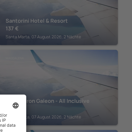
Santorini Hotel & Resort
137
€
Santa Marta, 07 August 2026, 2 Nächte
MAGDALENA
Decameron Galeon - All Inclusive
655
€
Santa Marta, 07 August 2026, 2 Nächte