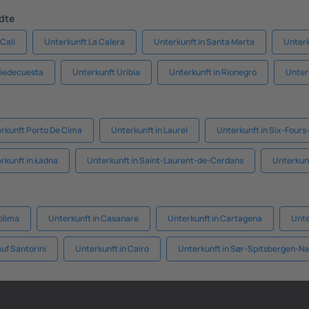
ädte
 Cali
Unterkunft La Calera
Unterkunft in Santa Marta
Unterk
Piedecuesta
Unterkunft Uribia
Unterkunft in Rionegro
Unter
rkunft Porto De Cima
Unterkunft in Laurel
Unterkunft in Six-Fours
rkunft in Ładna
Unterkunft in Saint-Laurent-de-Cerdans
Unterkun
olima
Unterkunft in Casanare
Unterkunft in Cartagena
Unte
uf Santorini
Unterkunft in Cairo
Unterkunft in Sør-Spitsbergen-Na