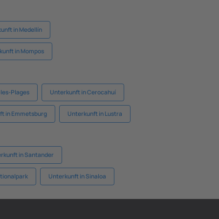
unft in Medellín
kunft in Mompos
-les-Plages
Unterkunft in Cerocahuí
ft in Emmetsburg
Unterkunft in Lustra
rkunft in Santander
tionalpark
Unterkunft in Sinaloa