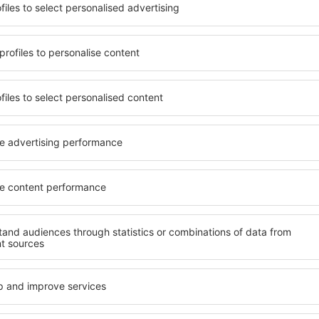
it unterschiedlichen
Angebot von vielen Objekten 
umige und komfortabel
Senioren und Gruppen. Die
len Annehmlichkeiten und
Hotels und Pensionen übern
er, wo sie während einer
bieten und sich im Zentrum
n können. Die Unterkünfte
Annehmlichkeiten wie die N
 als auch in der Nähe des
Verkehrsmitteln, Geschäften
Stadtteilen oder Regionen
sind die Garantie einer gut
ine Unterkunft in Magdalena
n Ihren weiteren Vorhaben.
Wenn Sie an Luxusunterkünf
ein breites Angebot für Sie
nft in Magdalena gibt die
alles, was Sie während Ihre
rreichen des Ziels nach der
benötigen. Die Unterkunft 
inem Hotel, einer Wohnung
mit Einrichtungen für Behin
ende suchen zu müssen.
sowie für Reisende zusamm
 Besuch von Magdalena und
en Atmosphäre verlaufen.
fte in Magdalena
Welche Annehmlichke
Unterkünften in Ma