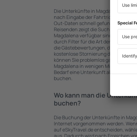
Die Unterkünfte in Magdalena werd
nach Eingabe der Fahrtrichtung und
Out-Daten schnell gefunden. Nach A
Reisenden zeigt die Suchmaschine an
Magdalena verfügbar sind. Die Auswa
durch Filter für die Art der Einrichtu
die Gästebewertungen, die Entfernu
kostenlose Stornierung der Buchung 
können Sie problemlos ganz einfach 
Magdalena in wenigen Minuten auswä
Bedarf eine Unterkunft alleine oder
buchen.
Wo kann man die Unterkünf
buchen?
Die Buchung der Unterkünfte in Mag
Internet vorgenommen werden. Wenn 
auf eSkyTravel.de entscheiden, wähle
aus. Dadurch wird nach Erreichen vo