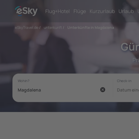
Flug+Hotel
Flüge
Kurzurlaub
Urlaub
eSkyTravel.de
/
unterkunft
/
Unterkünfte in Magdalena
Gün
Pr