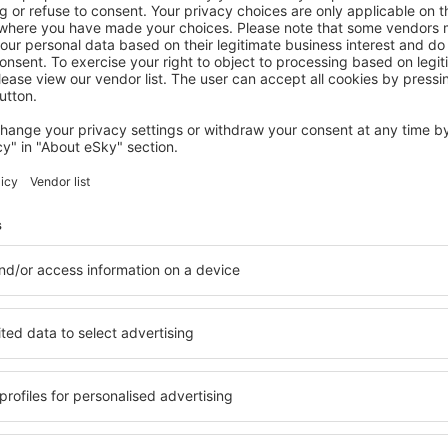
MAGDALENA
Del Mar Hotel
227
€
Santa Marta, 07 August 2026, 2 Nächte
Mehr Angebote prüfen in Magdalena
lena
Magdalena – be
den Sie Unterkünfte für
Die Unterkünfte in Magdal