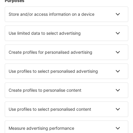
Unterkunft in Kopenhagen
Unterkunft in Blavand
Unterkunft in Lokken
Unterkunft Amtoft
Unterkunft in Oksbøl
Unterkunft in Rønde
Unterkunft in Ålbæk
Unterkunft in Højslev
Die besten Unterkünfte - Städte
Unterkunft in Parga
Unterkunft in Gerlosberg
Unterkunft in Cervera de Buitrago
Unterkunft in Vathy
Unterkunft in Hutthurm
Unterkunft in Fersfield
Unterkunft in Le Blanc-Mesnil
Unterkunft in Marina di Varcaturo
Unterkunft in Mammern