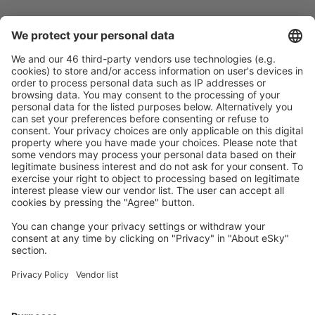
Sicher planen
Buchen ohne Sorgen mit einer kostenlosen
Stornierungsoption.
Mehr sparen
Attraktive Preise und Spezialangebote für eingeloggte
Benutzer.
Unterkünfte, die Sie mögen
Wählen Sie aus über 1,3 Millionen Unterkünften: Hotels,
Hütten, Apartments und andere.
Meist gesuchte Unterkünfte von eSky Nutzern
Unterkünfte in Dänemark - Beliebte Städte
Unterkunft in Romo-Molby
Unterkunft in Ebeltoft