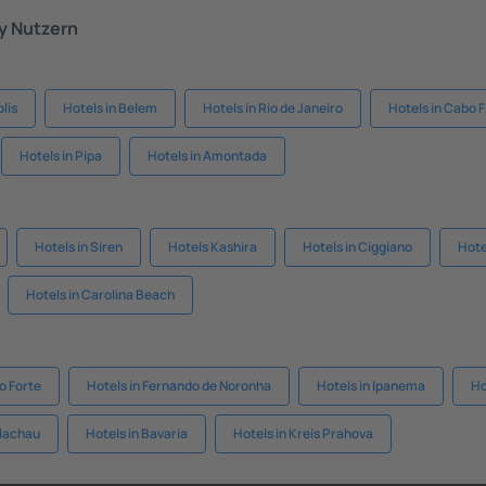
y Nutzern
olis
Hotels in Belem
Hotels in Rio de Janeiro
Hotels in Cabo F
Hotels in Pipa
Hotels in Amontada
Hotels in Siren
Hotels Kashira
Hotels in Ciggiano
Hote
Hotels in Carolina Beach
do Forte
Hotels in Fernando de Noronha
Hotels in Ipanema
Ho
Flachau
Hotels in Bavaria
Hotels in Kreis Prahova