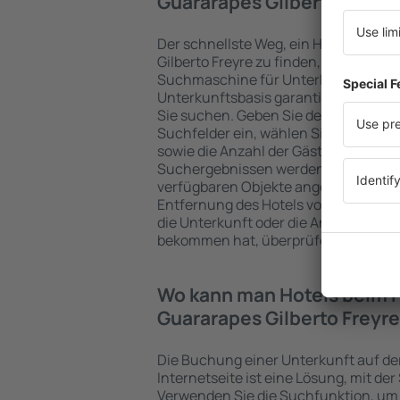
Guararapes Gilberto Freyre
Der schnellste Weg, ein Hotel beim 
Gilberto Freyre zu finden, ist die Ve
Suchmaschine für Unterkünfte. Ein
Unterkunftsbasis garantiert, dass Si
Sie suchen. Geben Sie den Reiseort 
Suchfelder ein, wählen Sie das Che
sowie die Anzahl der Gäste und Zimmer
Suchergebnissen werden die zum an
verfügbaren Objekte angezeigt. Sie 
Entfernung des Hotels vom Zentrum,
die Unterkunft oder die Anzahl der St
bekommen hat, überprüfen.
Wo kann man Hotels beim 
Guararapes Gilberto Freyr
Die Buchung einer Unterkunft auf de
Internetseite ist eine Lösung, mit der
Verwenden Sie die Suchfunktion, um 