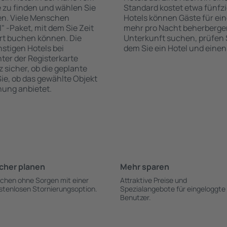
e zu finden und wählen Sie
Standard kostet etwa fünfzi
en. Viele Menschen
Hotels können Gäste für ei
" -Paket, mit dem Sie Zeit
mehr pro Nacht beherberge
ort buchen können. Die
Unterkunft suchen, prüfen Si
tigen Hotels bei
dem Sie ein Hotel und einen
nter der Registerkarte
z sicher, ob die geplante
ie, ob das gewählte Objekt
hung anbietet.
cher planen
Mehr sparen
chen ohne Sorgen mit einer
Attraktive Preise und
stenlosen Stornierungsoption.
Spezialangebote für eingeloggte
Benutzer.