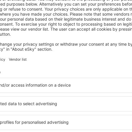
RECIFE
Park Hotel
Recife, 07 August 2026, 2 Nächte
Mehr Angebote prüfen
en Guararapes
Guararapes Gilb
Hotels