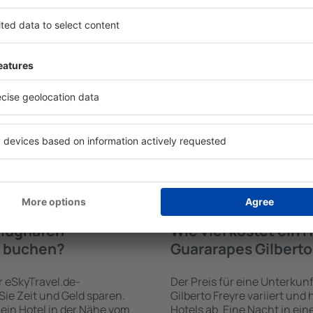
 finden?
der Nähe vom Flugh
Freyre finden?
Flughafen Guararapes
rwendung der eSky-
Hotels beim Flughafen Guara
e umfangreiche
Einrichtungen mit verschi
e gerade das finden, wonach
Annehmlichkeiten, die an di
in die entsprechenden
beliebtesten gehören kost
ck-In- und Check-Out-Datum
/ Safe im Zimmer, Konferen
 aus. Fertig! In den
Kinderspielecke, kostenlose
gegebenen Zeitpunkt
Informationsbroschüren üb
können ganz einfach die
Umgebung. Einige der Einri
 die Zahlungsmethode für
Transport vom/zum Flughaf
erne, die das Hotel
den Spuren der größten Se
vom Flughafen Guararapes G
Flughafen
Wie viel kostet ein 
e buchen?
Guararapes Gilberto
r eSkyTravel.de-
Der Preis für eine Unterku
 Sie Zeit und Geld sparen.
Gilberto Freyre variiert un
ein Hotel in der Nähe vom
Hotels ab. Eine Nacht in ei