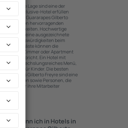
e attraktive Lage sind eine der
e ein All-Inclusive-Hotel erfüllen
im Flughafen Guararapes Gilberto
elgästen einen hervorragenden
 Annehmlichkeiten. Hochwertige
dard bieten eine ausgezeichnete
igsten Sehenswürdigkeiten beim
to Freyre. Gäste können die
zen und ein Zimmer oder Apartment
ungen entspricht. Ein Hotel mit
enfalls abwechslungsreiches Menü,
traktionen für Kinder. Die besten
Guararapes Gilberto Freyre sind eine
aare, Familien sowie Personen, die
hulungen für ihre Mitarbeiter
iten kann ich in Hotels in