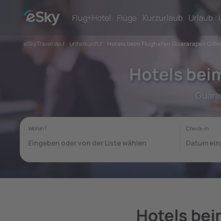
Flug+Hotel
Flüge
Kurzurlaub
Urlaub
eSkyTravel.de
/
unterkunft
/
Hotels beim Flughafen Guararapes Gilbe
Hotels bei
Guarar
Hotels bei