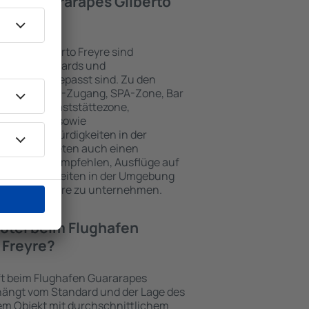
afen Guararapes Gilberto
rapes Gilberto Freyre sind
edenen Standards und
e Gäste angepasst sind. Zu den
enloser WLAN-Zugang, SPA-Zone, Bar
zzentrum, Gaststättezone,
 Parkplätze sowie
er Sehenswürdigkeiten in der
chtungen bieten auch einen
en an oder empfehlen, Ausflüge auf
henswürdigkeiten in der Umgebung
ilberto Freyre zu unternehmen.
Hotel beim Flughafen
 Freyre?
nft beim Flughafen Guararapes
d hängt vom Standard und der Lage des
nem Objekt mit durchschnittlichem