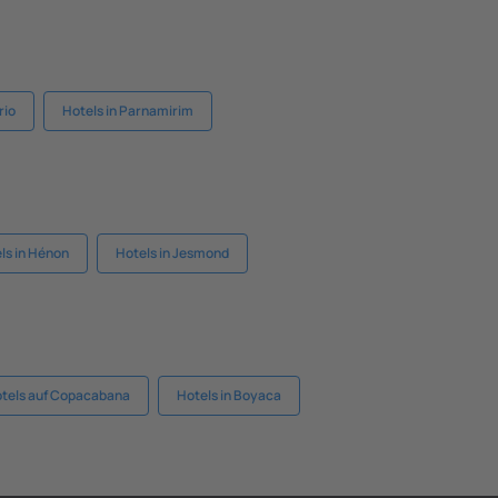
rio
Hotels in Parnamirim
ls in Hénon
Hotels in Jesmond
tels auf Copacabana
Hotels in Boyaca