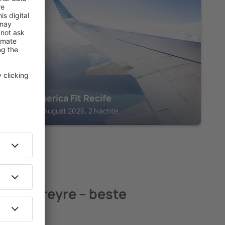
RECIFE
Transamerica Fit Recife
Recife, 07 August 2026, 2 Nächte
erto Freyre – beste