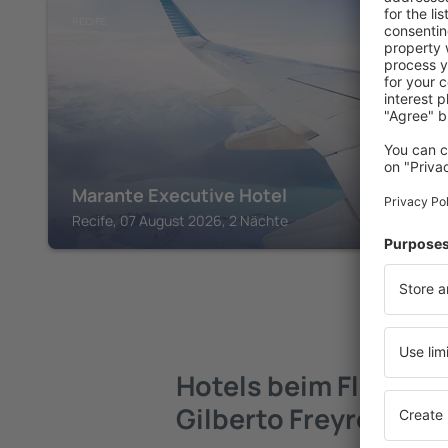
RECIFE
Marante Executive Hotel
Recife, 07 August 2026, 2 Nächte
Hotels beim Flughaf
Gilberto Freyre