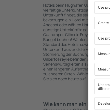
Hotels beim Flughafen Guararapes Gil
vielfältige Unterkunftsbasis, in der j
Unterkunft findet, die seinen Erwart
bevorzugen ein Hotel mit hohem Stan
Angebot oder wählen Hotels aus, die
günstige Unterkünfte garantieren? I
Guararapes Gilberto Freyre können Si
Budget buchen! Wählen Sie eine gün
Standard des Hotels sowie die Zahlu
Unterkunft aus und die Möglichkeit e
Stornierung der Buchung. Hotels be
Gilberto Freyre befinden sich sowohl 
Sehenswürdigkeiten als auch abseits 
einen längeren Aufenthalt und als A
zu anderen Orten. Wählen Sie ein Hot
Sie sich noch heute auf Ihre Reise od
Wie kann man ein Hotel be