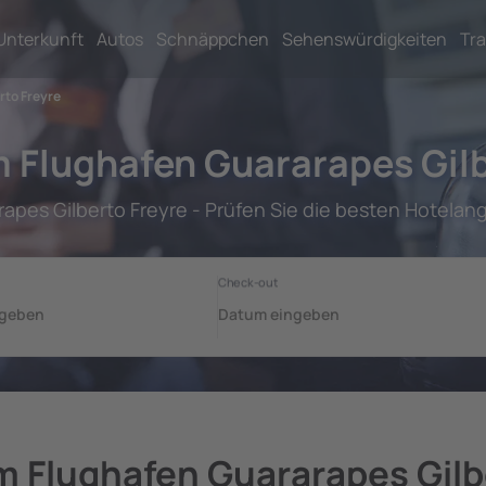
Unterkunft
Autos
Schnäppchen
Sehenswürdigkeiten
Tra
rto Freyre
m Flughafen Guararapes Gilb
apes Gilberto Freyre - Prüfen Sie die besten Hotela
m Flughafen Guararapes Gilb