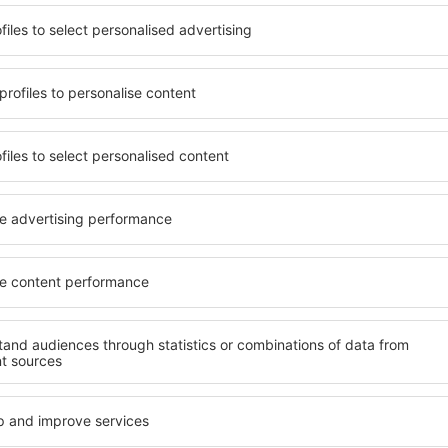
berto Freyre sind eine
Umfassender Service und ein
eder Reisende eine
wichtigsten Bedingungen, di
ungen entspricht. Sie
muss. Die besten Hotels be
dard und All-Inclusive-
Freyre garantieren den Hot
 eine intime Atmosphäre und
Service und eine Reihe von
n der Nähe vom Flughafen
Unterkünfte mit gutem Stan
e eine Unterkunft für jedes
Lage in der Nähe der wicht
stige Lage und den
Flughafen Guararapes Gilber
ngsmethoden für die
kostenlosen Parkplätze nut
iner kostenlosen
auswählen, das ihren Erwart
im Flughafen Guararapes
hohem Standard umfasst eb
in der Nähe der beliebtesten
SPA oder Fitnesszone und At
der Masse. Perfekt für
Unterkünfte beim Flughafen 
usgangspunkt für Ausflüge
hervorragende Lösung für P
el für sich aus und bereiten
geschäftlich reisen oder Sc
er Geschäftsreise vor!
organisieren möchten.
im Flughafen
Welche Annehmlichke