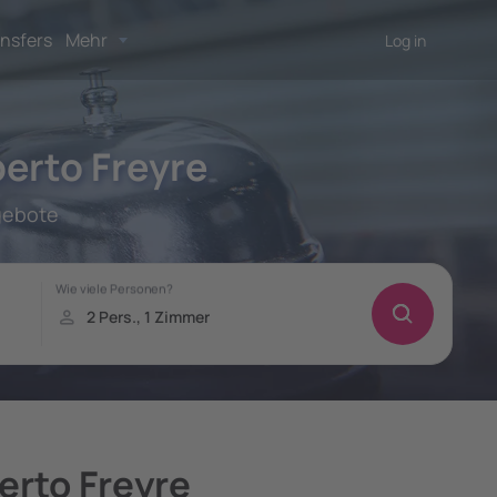
nsfers
Mehr
Log in
erto Freyre
ngebote
erto Freyre