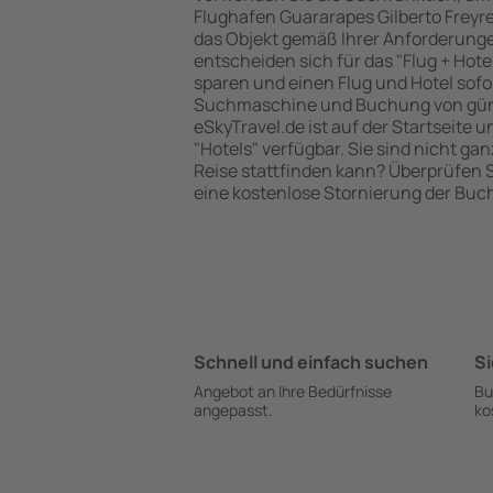
Flughafen Guararapes Gilberto Freyr
das Objekt gemäß Ihrer Anforderung
entscheiden sich für das "Flug + Hotel
sparen und einen Flug und Hotel sof
Suchmaschine und Buchung von güns
eSkyTravel.de ist auf der Startseite u
"Hotels" verfügbar. Sie sind nicht gan
Reise stattfinden kann? Überprüfen S
eine kostenlose Stornierung der Buc
Schnell und einfach suchen
Si
Angebot an Ihre Bedürfnisse
Bu
angepasst.
ko