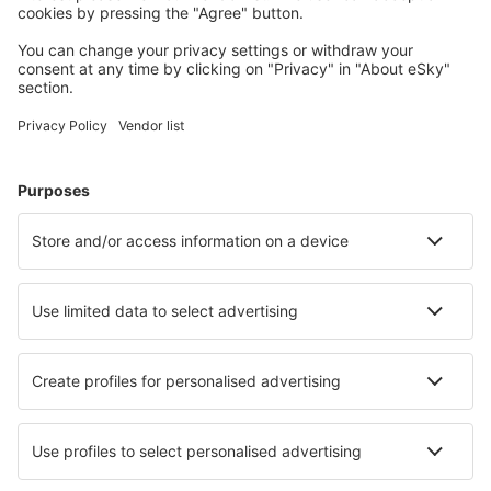
Unterkunft in Ubatuba
Unterkunft in Belem
Unterkunft in Sao Paulo
Unterkunft in Cabo Frio
Unterkunft in Rio de Janeiro
Unterkunft in Balneario Camboriu
Unterkunft in Anapolis
Unterkunft in Caraguatatuba
Unterkunft in Chuí
Unterkunft in Torres
Die besten Unterkünfte - Städte
Unterkunft in Zandhuizen
Unterkunft in San Lorenzo de Morunys
Unterkunft in Alegria
Unterkunft in Mühlleithen
Unterkunft in Lamesa