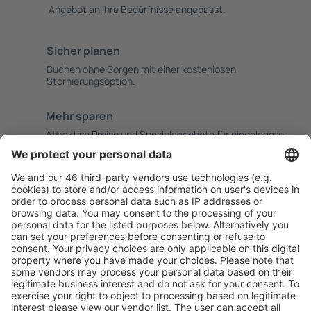
Angebot an Ihre Bedürfnisse angepasst.
Sicher planen
Buchen ohne Sorgen mit einer kostenlosen
Stornierungsoption.
Mehr sparen
Attraktive Preise und Spezialangebote für eingeloggte
Benutzer.
Unterkünfte, die Sie mögen
Wählen Sie aus über 1,3 Millionen Unterkünften: Hotels,
Hütten, Apartments und andere.
Meist gesuchte Unterkünfte von eSky Nutzern
Unterkünfte in Brasilien - Beliebte Städte