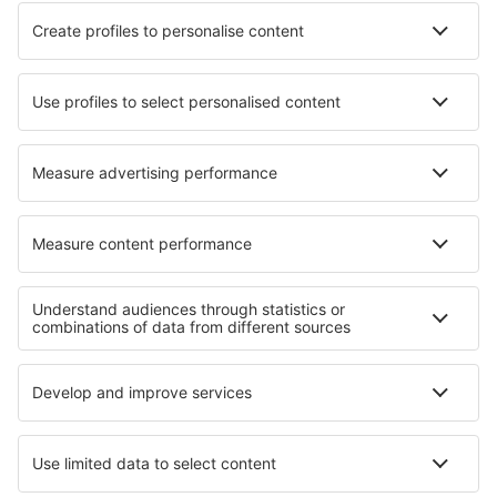
Unterkunft in Fischbach-Göslikon
Unterkunft in Glen Carbon
Unterkunft Shakotan
Unterkunft in San Vero Milis
Unterkunft in Verdun-en-Lauragais
Die besten Unterkünfte - Regionen
Unterkunft in Fernando de Noronha
Unterkunft in Florianopolis
Unterkunft in Praia do Forte
Unterkunft auf Copacabana
Unterkunft in Iguasu
Unterkunft auf Rügen
Unterkunft in Bocas del Toro
Unterkunft in Costa Adeje
Unterkunft beim Lago Maggiore
Unterkunft in Ios