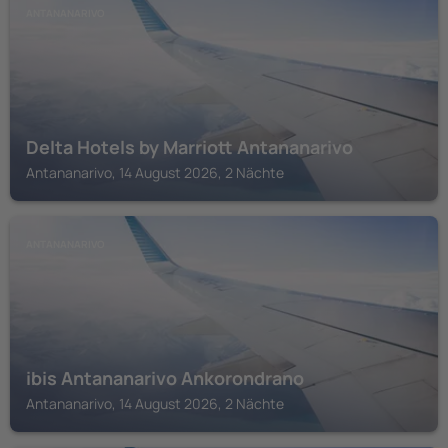
ANTANANARIVO
Delta Hotels by Marriott Antananarivo
Antananarivo, 14 August 2026, 2 Nächte
ANTANANARIVO
ibis Antananarivo Ankorondrano
Antananarivo, 14 August 2026, 2 Nächte