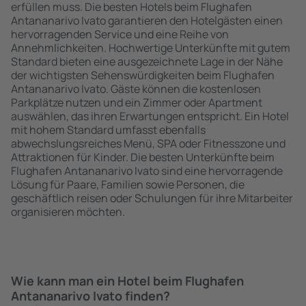
erfüllen muss. Die besten Hotels beim Flughafen
Antananarivo Ivato garantieren den Hotelgästen einen
hervorragenden Service und eine Reihe von
Annehmlichkeiten. Hochwertige Unterkünfte mit gutem
Standard bieten eine ausgezeichnete Lage in der Nähe
der wichtigsten Sehenswürdigkeiten beim Flughafen
Antananarivo Ivato. Gäste können die kostenlosen
Parkplätze nutzen und ein Zimmer oder Apartment
auswählen, das ihren Erwartungen entspricht. Ein Hotel
mit hohem Standard umfasst ebenfalls
abwechslungsreiches Menü, SPA oder Fitnesszone und
Attraktionen für Kinder. Die besten Unterkünfte beim
Flughafen Antananarivo Ivato sind eine hervorragende
Lösung für Paare, Familien sowie Personen, die
geschäftlich reisen oder Schulungen für ihre Mitarbeiter
organisieren möchten.
Wie kann man ein Hotel beim Flughafen
Antananarivo Ivato finden?