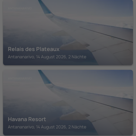
ANTANANARIVO
Relais des Plateaux
Antananarivo, 14 August 2026, 2 Nächte
ANTANANARIVO
Havana Resort
Antananarivo, 14 August 2026, 2 Nächte