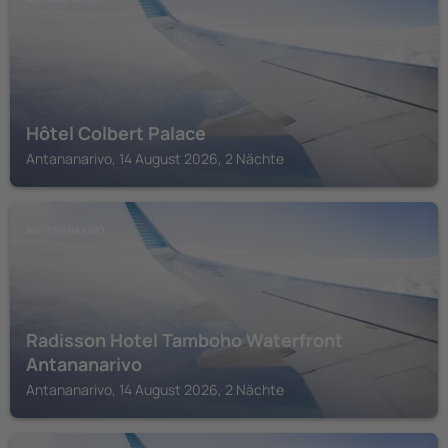
Hôtel Colbert Palace
Antananarivo, 14 August 2026, 2 Nächte
ANTANANARIVO
Radisson Hotel Tamboho Waterfront
Antananarivo
Antananarivo, 14 August 2026, 2 Nächte