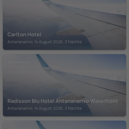
Carlton Hotel
Antananarivo, 14 August 2026, 2 Nächte
ANTANANARIVO
Radisson Blu Hotel Antananarivo Waterfront
Antananarivo, 14 August 2026, 2 Nächte
ANTANANARIVO