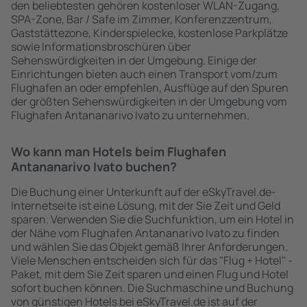
den beliebtesten gehören kostenloser WLAN-Zugang,
SPA-Zone, Bar / Safe im Zimmer, Konferenzzentrum,
Gaststättezone, Kinderspielecke, kostenlose Parkplätze
sowie Informationsbroschüren über
Sehenswürdigkeiten in der Umgebung. Einige der
Einrichtungen bieten auch einen Transport vom/zum
Flughafen an oder empfehlen, Ausflüge auf den Spuren
der größten Sehenswürdigkeiten in der Umgebung vom
Flughafen Antananarivo Ivato zu unternehmen.
Wo kann man Hotels beim Flughafen
Antananarivo Ivato buchen?
Die Buchung einer Unterkunft auf der eSkyTravel.de-
Internetseite ist eine Lösung, mit der Sie Zeit und Geld
sparen. Verwenden Sie die Suchfunktion, um ein Hotel in
der Nähe vom Flughafen Antananarivo Ivato zu finden
und wählen Sie das Objekt gemäß Ihrer Anforderungen.
Viele Menschen entscheiden sich für das "Flug + Hotel" -
Paket, mit dem Sie Zeit sparen und einen Flug und Hotel
sofort buchen können. Die Suchmaschine und Buchung
von günstigen Hotels bei eSkyTravel.de ist auf der