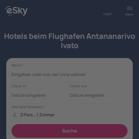
Log in
Menü
Hotels beim Flughafen Antananarivo
Ivato