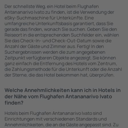
Der schnellste Weg, ein Hotel beim Flughafen
Antananarivo Ivato zu finden, ist die Verwendung der
eSky-Suchmaschine für Unterkünfte. Eine
umfangreiche Unterkunftsbasis garantiert, dass Sie
gerade das finden, wonach Sie suchen. Geben Sie den
Reiseort in die entsprechenden Suchfelder ein, wählen
Sie das Check-In- und Check-Out-Datum sowie die
Anzahl der Gäste und Zimmer aus. Fertig! In den
Suchergebnissen werden die zum angegebenen
Zeitpunkt verfügbaren Objekte angezeigt. Sie können
ganz einfach die Entfernung des Hotels vom Zentrum,
die Zahlungsmethode für die Unterkunft oder die Anzahl
der Sterne, die das Hotel bekommen hat, überprüfen.
Welche Annehmlichkeiten kann ich in Hotels in
der Nähe vom Flughafen Antananarivo Ivato
finden?
Hotels beim Flughafen Antananarivo Ivato sind
Einrichtungen mit verschiedenen Standards und
Annehmlichkeiten, die an die Gäste angepasst sind. Zu