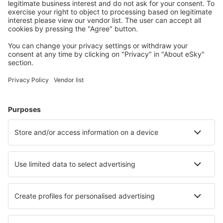
Meist gesuchte Unterkünfte von eSky Nutzern
Unterkünfte in Großbritannien - Beliebte Städte
Unterkunft in London
Unterkunft in Liverpool
Unterkunft in Birmingham
Unterkunft in Manchester
Unterkunft in Edinburgh
Unterkunft in Carmarthen
Unterkunft in Southampton
Unterkunft in Weymouth
Unterkunft in Slough
Unterkunft in Ilfracombe
Die besten Unterkünfte - Städte
Unterkunft in Calarcá
Unterkunft in Kissidougou
Unterkunft in Castilléjar
Unterkunft in Alken