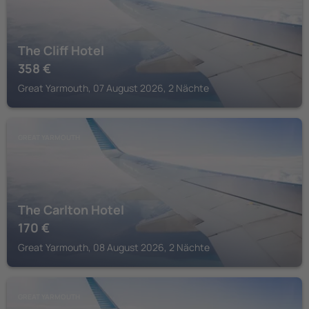
The Cliff Hotel
358
€
Great Yarmouth, 07 August 2026, 2 Nächte
GREAT YARMOUTH
The Carlton Hotel
170
€
Great Yarmouth, 08 August 2026, 2 Nächte
GREAT YARMOUTH