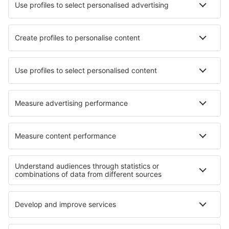
Unterkunft in Tubbergen
Unterkunft in Grand Gaube
Unterkunft Damian Carmona
Unterkunft in Trivignano
Unterkunft in Colonia (Yap)
Unterkunft in Huajuapan de Leon
Die besten Unterkünfte - Regionen
Unterkunft in England
Unterkunft auf Guernsey
Unterkunft in Scotland
Unterkunft in Großbritannien
Unterkunft an der Englischen Riviera
Unterkunft im Hochpustertal
Unterkunft auf Sansibar
Unterkunft in Nassfeld - Pressegersee
Unterkunft im Jasper-Nationalpark
Unterkunft in Saguaro-Nationalpark