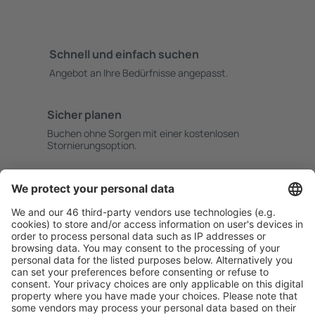
Schnell und einfach suchen
Angebot an Ihre Bedürfnisse angepasst.
Sicher planen
Buchen ohne Sorgen mit einer kostenlosen
Stornierungsoption.
Mehr sparen
Attraktive Preise und Spezialangebote für eingeloggte
Benutzer.
Unterkünfte, die Sie mögen
Wählen Sie aus über 1,3 Millionen Unterkünften: Hotels,
Hütten, Apartments und andere.