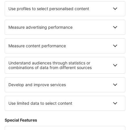
Hotels in Market Harborough
Hotels in Le Treport
Hotels in Fleurie
Hotels in Sissi
Die besten Hotels - Regionen
Hotels on Tahiti
Hotels auf Moorea
Hotels auf Bora Bora
Hotels in Exuma
Hotels im Naturschutzgebiet De Hoop
Hotels auf Südböhmische Region
Hotels in Matrouh
Hotels in Santa Cruz