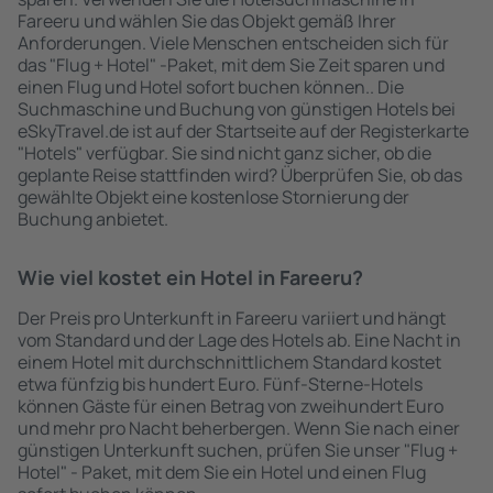
Fareeru und wählen Sie das Objekt gemäß Ihrer
Anforderungen. Viele Menschen entscheiden sich für
das "Flug + Hotel" -Paket, mit dem Sie Zeit sparen und
einen Flug und Hotel sofort buchen können.. Die
Suchmaschine und Buchung von günstigen Hotels bei
eSkyTravel.de ist auf der Startseite auf der Registerkarte
"Hotels" verfügbar. Sie sind nicht ganz sicher, ob die
geplante Reise stattfinden wird? Überprüfen Sie, ob das
gewählte Objekt eine kostenlose Stornierung der
Buchung anbietet.
Wie viel kostet ein Hotel in Fareeru?
Der Preis pro Unterkunft in Fareeru variiert und hängt
vom Standard und der Lage des Hotels ab. Eine Nacht in
einem Hotel mit durchschnittlichem Standard kostet
etwa fünfzig bis hundert Euro. Fünf-Sterne-Hotels
können Gäste für einen Betrag von zweihundert Euro
und mehr pro Nacht beherbergen. Wenn Sie nach einer
günstigen Unterkunft suchen, prüfen Sie unser "Flug +
Hotel" - Paket, mit dem Sie ein Hotel und einen Flug