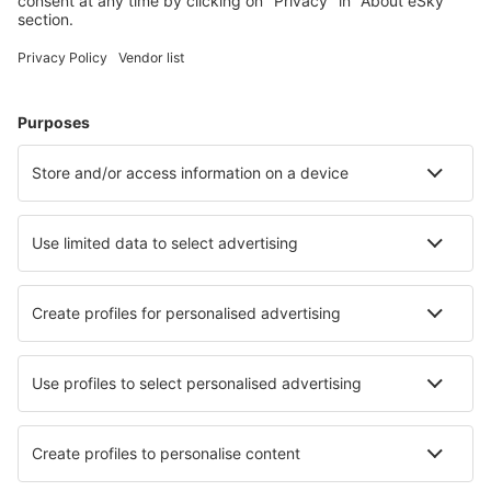
Meist gesuchte Hotels von eSky-Nutzern
Hotels in Französisch-Polynesien - Beliebte Städte
Hotels in Moorea-Maiao
Hotels in Punaauia
Hotels in Faaa
Hotels in Bora Bora
Hotels in Papeete
Hotels in Pihaena
Hotels in Taiohae
Hotels in Vahitahi
Hotels Tevaitoa
Hotels Patio
Die besten Hotels - Städte
Hotels in Montefrio
Hotels in Fox Lake
Hotels in Monistrol de Montserrat
Hotels in Bijela
Hotels in Corroios
Hotels in Saint-Cergues