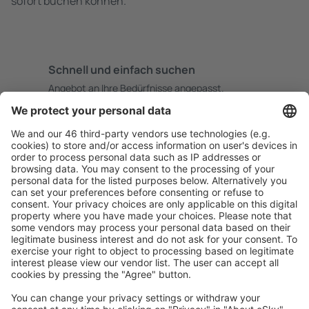
sofort buchen können.
Schnell und einfach suchen
Angebot an Ihre Bedürfnisse angepasst.
Sicher planen
Buchen ohne Sorgen mit einer kostenlosen
Stornierungsoption.
Mehr sparen
Attraktive Preise und Spezialangebote für eingeloggte
Benutzer.
Unterkünfte, die Sie mögen
Wählen Sie aus über 1,3 Millionen Unterkünften: Hotels,
Hütten, Apartments und andere.