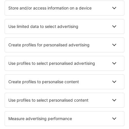
Unterkunft in Seattle
Unterkunft in Bend
Unterkunft Dauphin Island
Unterkunft in Joshua Tree
Die besten Unterkünfte - Städte
Unterkunft in Strel'na
Unterkunft in Bad Ragaz
Unterkunft in La Puebla Del Rio
Unterkunft in Grahovo ob Baci
Unterkunft in Bagnolo in Piano
Unterkunft in Wintzfelden
Unterkunft in Kionia
Unterkunft in Lage Zwaluwe
Unterkunft in Es Canar
Unterkunft in Ciudad Quesada
Die besten Unterkünfte - Regionen
Unterkunft in Telluride
Unterkunft in Monterey Bay