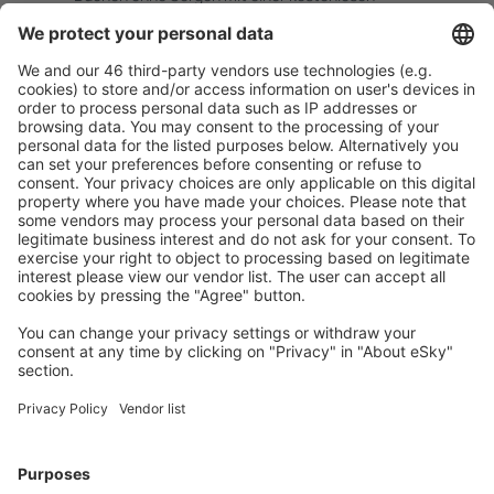
Stornierungsoption.
Mehr sparen
Attraktive Preise und Spezialangebote für eingeloggte
Benutzer.
Unterkünfte, die Sie mögen
Wählen Sie aus über 1,3 Millionen Unterkünften: Hotels,
Hütten, Apartments und andere.
Meist gesuchte Unterkünfte von eSky Nutzern
Unterkünfte in USA - Beliebte Städte
Unterkunft in Panama City Beach
Unterkunft in Sevierville
Unterkunft in Myrtle Beach
Unterkunft in Kissimmee
Unterkunft in Davenport
Unterkunft in South Lake Tahoe