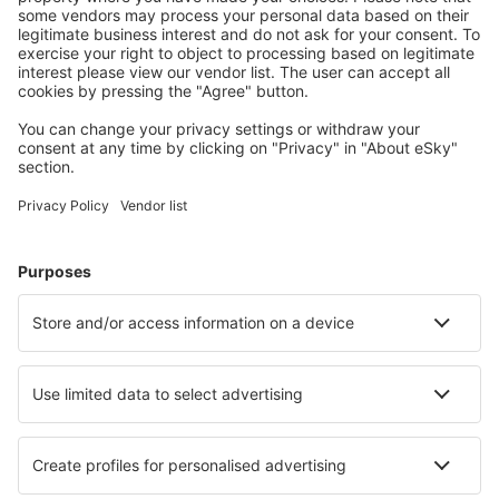
Sicher planen
Buchen ohne Sorgen mit einer kostenlosen
Stornierungsoption.
Mehr sparen
Attraktive Preise und Spezialangebote für eingeloggte
Benutzer.
Unterkünfte, die Sie mögen
Wählen Sie aus über 1,3 Millionen Unterkünften: Hotels,
Hütten, Apartments und andere.
Meist gesuchte Hotels von eSky-Nutzern
Hotels in Ecuador - Beliebte Städte
Hotels in Baños
Hotels in Manta
Hotels in Cuenca
Hotels in Guayaquil
Hotels in Quito
Hotels in Pujilí