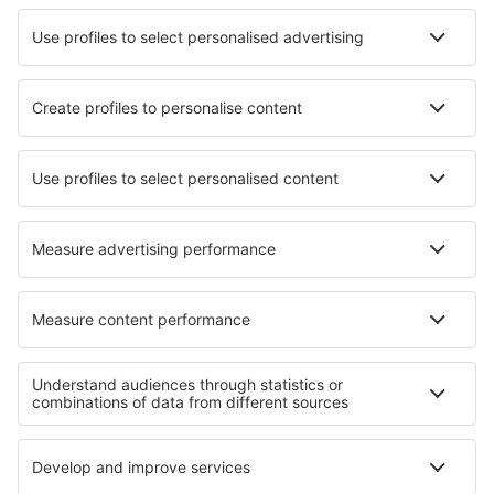
Hotels Checa
Hotels in Coca
Hotels in Guaranda
Hotels in Jipijapa
Die besten Hotels - Städte
Hotels in Cogoleto
Hotels in Montaldo Torinese
Hotels in Washington Depot
Hotels in Soestduinen
Hotels in Touggourt
Hotels in Edlitz
Hotels in Olsztyn
Hotels Hamsterley
Hotels in Narbonne-Plage
Hotels in Warburton
Die besten Hotels - Regionen
Hotels an den Victoriafällen
Hotels in Finger Lakes