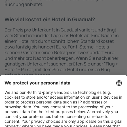
Buchung anbietet.
Wie viel kostet ein Hotel in Guadual?
Der Preis pro Unterkunft in Guadual variiert und hängt
vom Standard und der Lage des Hotels ab. Eine Nacht in
einem Hotel mit durchschnittlichem Standard kostet
etwa fünfzig bis hundert Euro. Fünf-Sterne-Hotels
können Gäste für einen Betrag von zweihundert Euro
und mehr pro Nacht beherbergen. Wenn Sie nach einer
günstigen Unterkunft suchen, prüfen Sie unser "Flug +
Hotel" - Paket, mit dem Sie ein Hotel und einen Flug
sofort buchen können.
Schnell und einfach suchen
Angebot an Ihre Bedürfnisse angepasst.