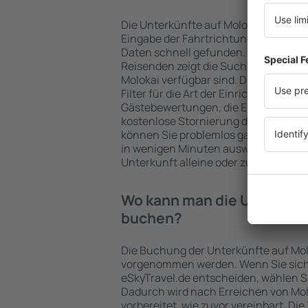
Die Unterkünfte auf Molokai werden
Eingabe der Fahrtrichtung und der 
Daten schnell gefunden. Nach Auswa
Reisenden zeigt die Suchmaschine a
Molokai verfügbar sind. Die Auswahl 
Filter für die Art der Einrichtung und 
Gästebewertungen, die Entfernung 
kostenlose Stornierung der Buchung 
können Sie problemlos ganz einfach 
in wenigen Minuten auswählen. Sie k
Unterkunft alleine oder zusammen m
Wo kann man die Unterkünf
buchen?
Die Buchung der Unterkünfte auf Mol
vorgenommen werden. Wenn Sie sich
eSkyTravel.de entscheiden, wählen Si
Dadurch wird nach Erreichen von Mo
vorbereitet, wie zuvor vereinbart. Die