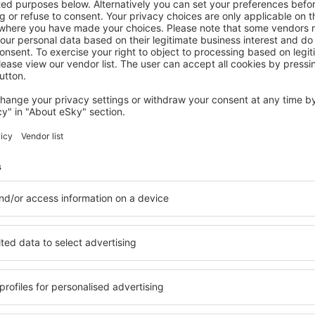
MOLOKAI
Molokai Island Retreat with Beautiful
Ocean Views and Pool - Newly
Remodeled!
Ualapue, 14 August 2026, 2 Nächte
Mehr Angebote prüfen auf Molokai
kai
Molokai – best
 Sie Unterkünfte für jede
Die Unterkünfte auf Molok