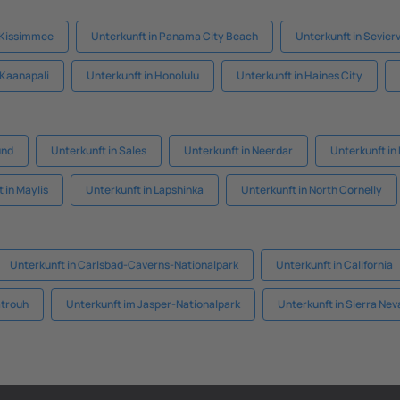
n Kissimmee
Unterkunft in Panama City Beach
Unterkunft in Sevierv
 Kaanapali
Unterkunft in Honolulu
Unterkunft in Haines City
und
Unterkunft in Sales
Unterkunft in Neerdar
Unterkunft in
 in Maylis
Unterkunft in Lapshinka
Unterkunft in North Cornelly
Unterkunft in Carlsbad-Caverns-Nationalpark
Unterkunft in California
atrouh
Unterkunft im Jasper-Nationalpark
Unterkunft in Sierra Ne