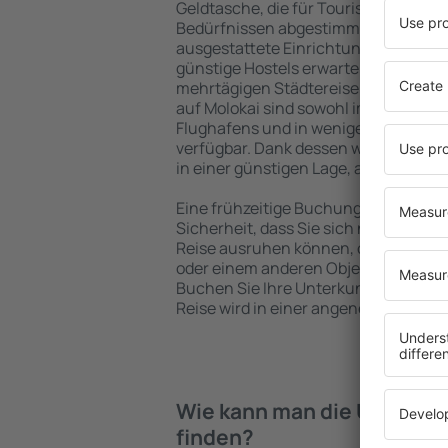
Geldtasche, die für Touristen mit un
Bedürfnissen abgestimmt sind. Gerä
ausgestattete Einrichtungen mit vie
günstige Hostels erwarten die Besuch
mehrtägigen Städtereise übernachte
auf Molokai sind sowohl im Zentrum a
Flughafens und in weniger beliebten 
verfügbar. Dank dessen wählen Sie e
in einer günstigen Lage, abhängig vo
Eine frühzeitige Buchung der Unterkun
Sicherheit, dass Sie sich nach dem E
Reise ausruhen können, ohne nach e
oder einem anderen Objekt für Reis
Buchen Sie Ihre Unterkunft vor dem 
Reise wird in einer angenehmeren A
Wie kann man die Unterkün
finden?