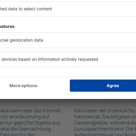
 von der Suchmaschine nach
Die Annehmlichkeiten bei U
Check-In- und Check-Out-
der Art des ausgewählten Ob
hl der Anzahl der
Gäste nutzen Küchenzeile, 
n, welche Unterkünfte auf
Kaffeezubehör, Handtücher 
der Unterkunft wird durch
Unterkünften verfügbar sin
die Anzahl der Sterne, die
Parkplätze an der Unterkunf
zum Zentrum und die
Restaurant bestellen oder 
erleichtert. Dadurch
auswählen. Sie können zusä
eine Unterkunft auf Molokai
buchen, die den Gästen Flu
önnen je nach Bedarf eine
it dem Flug buchen.
te auf Molokai
Wie viel kostet ein
Molokai?
okai kann über das Internet
Die Kosten der Unterkünfte
 für eine Buchung auf
Faktoren ab. Die billigsten 
e nur geprüfte Objekte aus.
Campingplätze, während die
lokai die Übernachtung
Luxusapartments sind. Der 
 Zahlung für das
Aufenthaltsdauer und Anzah