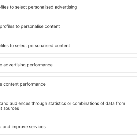
terschiedlichen
Angebot von vielen Objekten 
umige und komfortabel
Senioren und Gruppen. Die
len Annehmlichkeiten und
Hotels und Pensionen übern
er, wo sie während einer
bieten und sich im Zentrum 
n können. Die Unterkünfte
Annehmlichkeiten wie die N
ls auch in der Nähe des
Verkehrsmitteln, Geschäften
Stadtteilen oder Regionen
sind die Garantie einer gut
ine Unterkunft auf Molokai
n Ihren weiteren Vorhaben.
Wenn Sie an Luxusunterkünft
ein breites Angebot für Sie
ft auf Molokai gibt die
alles, was Sie während Ihre
rreichen des Ziels nach der
benötigen. Die Unterkunft a
inem Hotel, einer Wohnung
mit Einrichtungen für Behin
ende suchen zu müssen.
sowie für Reisende zusamm
Besuch von Molokai und Ihre
tmosphäre verlaufen.
fte auf Molokai
Welche Annehmlichke
Unterkünften auf Mo