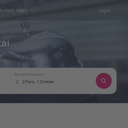
nsfers
Mehr
Log in
ai
i!