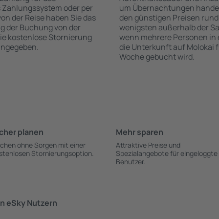
s Zahlungssystem oder per
um Übernachtungen handelt,
 von der Reise haben Sie das
den günstigen Preisen rund
ng der Buchung von der
wenigsten außerhalb der Sa
 die kostenlose Stornierung
wenn mehrere Personen in
 angegeben.
die Unterkunft auf Molokai 
Woche gebucht wird.
cher planen
Mehr sparen
chen ohne Sorgen mit einer
Attraktive Preise und
stenlosen Stornierungsoption.
Spezialangebote für eingeloggte
Benutzer.
n eSky Nutzern