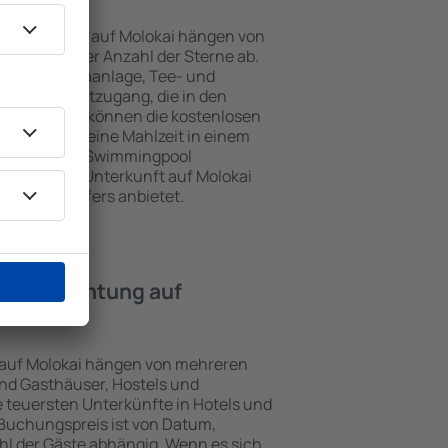
nterkünften auf Molokai hängen von
jekts und der Anzahl der Sterne ab.
Balkon, Klimaanlage, Tee- und
und Internetzugang, die in den
d. Besucher können die kostenlosen
t benutzen, eine Mahlzeit in einem
ein Hotel mit Swimmingpool
tzlich eine Unterkunft auf Molokai
ghafentransfers anbietet.
e Übernachtung auf
 auf Molokai hängen von mehreren
sind Gasthäuser, Hostels und
 teuersten Unterkünfte in Hotels und
Buchungspreis ist von Datum,
l der Gäste abhängig. Wenn es sich