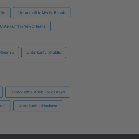
ille
Unterkunft in Myrtle Beach
Unterkunft in New Orleans
 Rheinau
Unterkunft in Küblis
Unterkunft auf den Florida Keys
vada
Unterkunft in Haskovo