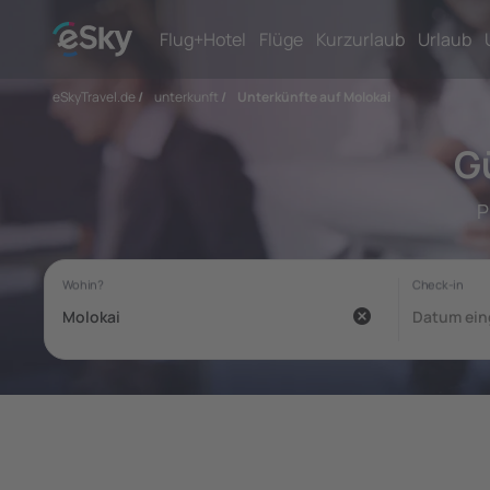
Flug+Hotel
Flüge
Kurzurlaub
Urlaub
eSkyTravel.de
/
unterkunft
/
Unterkünfte auf Molokai
G
P