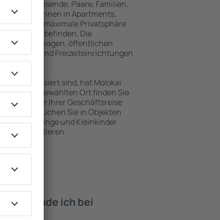
für Alleinreisende, Paare, Familien,
 Besucher können in Apartments,
achten, die maximale Privatsphäre
von Molokai befinden. Die
ähe zu Mietwagen, öffentlichen
, Service- und Freizeiteinrichtungen
en Erholung.
en interessiert sind, hat Molokai
. An dem ausgewählten Ort finden Sie
s Urlaubs oder Ihrer Geschäftsreise
uf Molokai buchen Sie in Objekten
derte, Säuglinge und Kleinkinder
en mit Haustieren.
iten finde ich bei
lokai?