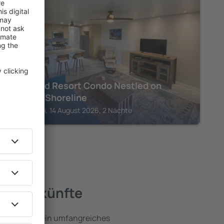
MOLOKAI
High-End Resort Condo Nestled on
Molokai Shoreline
Kaunakakai, 14 August 2026, 2 Nächte
e Unterkünfte
ai umfassen ein umfangreiches