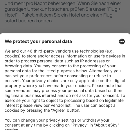
und mehr pro Nacht beherbergen. Wenn Sie nach einer
günstigen Unterkunft suchen, prüfen Sie unser "Flug +
Hotel" - Paket, mit dem Sie ein Hotel und einen Flug
sofort buchen können.
Schnell und einfach suchen
Angebot an Ihre Bedürfnisse angepasst.
Sicher planen
Buchen ohne Sorgen mit einer kostenlosen
Stornierungsoption.
Mehr sparen
Attraktive Preise und Spezialangebote für eingeloggte
Benutzer.
Unterkünfte, die Sie mögen