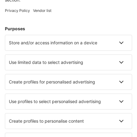
Wählen Sie aus über 1,3 Millionen Unterkünften: Hotels,
Hütten, Apartments und andere.
Meist gesuchte Hotels von eSky-Nutzern
Hotels in Japan - Beliebte Städte
Hotels in Sapporo
Hotels in Kyoto
Hotels in Tokio
Hotels in Osaka
Hotels in Fukuoka
Hotels in Miyoshi
Hotels in Fujinomiya
Hotels in Zao
Hotels in Sakai (Osaka)
Hotels in Yokosuka
Die besten Hotels - Städte
Hotels in Asbro
Hotels in Capsanes
Hotels in Groitzsch