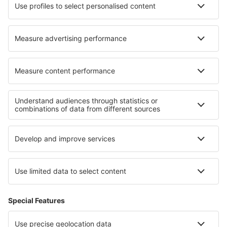
Hotels in Bradford
Hotels in Issum
Hotels in Yanuca Island
Hotels in Albussac
Hotels in Schlichting
Hotels in Åfjord
Hotels in Thoisy-le-Desert
Die besten Hotels - Regionen
Hotels Okinawa
Hotels in Yucatan
Hotels in Tambopata
Hotels in Wielkopolski-Nationalpark
Hotels auf Kreta
Hotels in Blagoevgrad