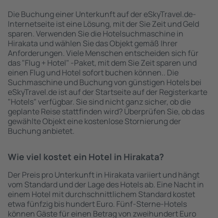
Die Buchung einer Unterkunft auf der eSkyTravel.de-
Internetseite ist eine Lösung, mit der Sie Zeit und Geld
sparen. Verwenden Sie die Hotelsuchmaschine in
Hirakata und wählen Sie das Objekt gemäß Ihrer
Anforderungen. Viele Menschen entscheiden sich für
das "Flug + Hotel" -Paket, mit dem Sie Zeit sparen und
einen Flug und Hotel sofort buchen können.. Die
Suchmaschine und Buchung von günstigen Hotels bei
eSkyTravel.de ist auf der Startseite auf der Registerkarte
"Hotels" verfügbar. Sie sind nicht ganz sicher, ob die
geplante Reise stattfinden wird? Überprüfen Sie, ob das
gewählte Objekt eine kostenlose Stornierung der
Buchung anbietet.
Wie viel kostet ein Hotel in Hirakata?
Der Preis pro Unterkunft in Hirakata variiert und hängt
vom Standard und der Lage des Hotels ab. Eine Nacht in
einem Hotel mit durchschnittlichem Standard kostet
etwa fünfzig bis hundert Euro. Fünf-Sterne-Hotels
können Gäste für einen Betrag von zweihundert Euro