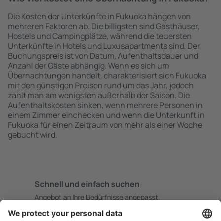
Die Kosten der Unterkünfte in Fukuoka hängen von
mehreren Faktoren ab. Die billigsten sind Gasthäuser,
Hostels und Campingplätze, während die teuersten
Unterkünfte in Hotels und Luxusapartments sind. Der
Buchungspreis ist von Datum, Aufenthaltsdauer und
Anzahl der Gäste abhängig. Wenn es sich um
Übernachtungen handelt, charakterisiert sich Fukuoka
mit den günstigen Preisen rund um das Jahr, jedoch
zahlt man am wenigsten außerhalb der Saison. Die
Aufenthaltskosten sinken, wenn mehrere Personen in
einem Zimmer einchecken und wenn die Unterkunft in
Fukuoka für einen Zeitraum von mehr als einer Woche
gebucht wird.
Schnell und einfach suchen
Angebot an Ihre Bedürfnisse angepasst.