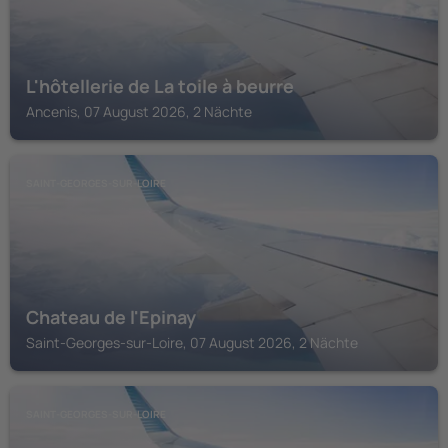
L'hôtellerie de La toile à beurre
Ancenis, 07 August 2026, 2 Nächte
SAINT-GEORGES-SUR-LOIRE
Chateau de l'Epinay
Saint-Georges-sur-Loire, 07 August 2026, 2 Nächte
SAINT-GEORGES-SUR-LOIRE