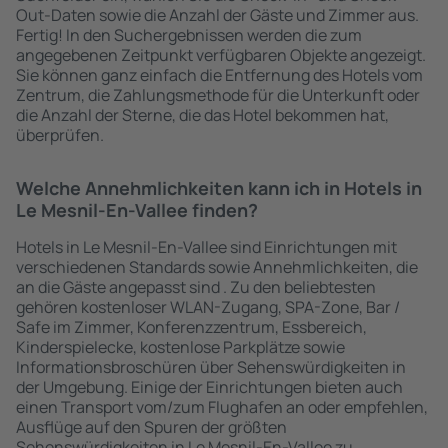
Out-Daten sowie die Anzahl der Gäste und Zimmer aus.
Fertig! In den Suchergebnissen werden die zum
angegebenen Zeitpunkt verfügbaren Objekte angezeigt.
Sie können ganz einfach die Entfernung des Hotels vom
Zentrum, die Zahlungsmethode für die Unterkunft oder
die Anzahl der Sterne, die das Hotel bekommen hat,
überprüfen.
Welche Annehmlichkeiten kann ich in Hotels in
Le Mesnil-En-Vallee finden?
Hotels in Le Mesnil-En-Vallee sind Einrichtungen mit
verschiedenen Standards sowie Annehmlichkeiten, die
an die Gäste angepasst sind . Zu den beliebtesten
gehören kostenloser WLAN-Zugang, SPA-Zone, Bar /
Safe im Zimmer, Konferenzzentrum, Essbereich,
Kinderspielecke, kostenlose Parkplätze sowie
Informationsbroschüren über Sehenswürdigkeiten in
der Umgebung. Einige der Einrichtungen bieten auch
einen Transport vom/zum Flughafen an oder empfehlen,
Ausflüge auf den Spuren der größten
Sehenswürdigkeiten in Le Mesnil-En-Vallee zu