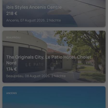
ibis Styles Ancenis Centre
218
€
Ancenis, 07 August 2026, 2 Nächte
BEAUPRÉAU
The Originals City, Le Patio Hôtel, Cholet
Nord
174
€
Beaupréau, 08 August 2026, 2 Nächte
ANCENIS