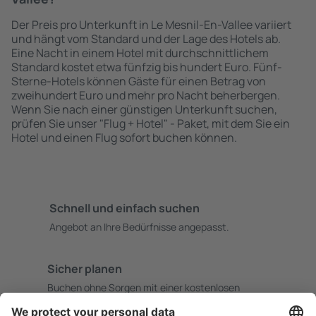
Der Preis pro Unterkunft in Le Mesnil-En-Vallee variiert
und hängt vom Standard und der Lage des Hotels ab.
Eine Nacht in einem Hotel mit durchschnittlichem
Standard kostet etwa fünfzig bis hundert Euro. Fünf-
Sterne-Hotels können Gäste für einen Betrag von
zweihundert Euro und mehr pro Nacht beherbergen.
Wenn Sie nach einer günstigen Unterkunft suchen,
prüfen Sie unser "Flug + Hotel" - Paket, mit dem Sie ein
Hotel und einen Flug sofort buchen können.
Schnell und einfach suchen
Angebot an Ihre Bedürfnisse angepasst.
Sicher planen
Buchen ohne Sorgen mit einer kostenlosen
Stornierungsoption.