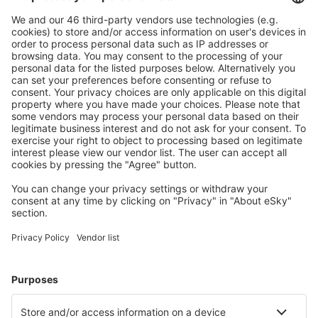
Mehr sparen
Attraktive Preise und Spezialangebote für eingeloggte
Benutzer.
Unterkünfte, die Sie mögen
Wählen Sie aus über 1,3 Millionen Unterkünften: Hotels,
Hütten, Apartments und andere.
Meist gesuchte Hotels von eSky-Nutzern
Hotels in Frankreich - Beliebte Städte
Hotels in Paris
Hotels in Le Cap d`Agde
Hotels in Cannes
Hotels in Nizza
Hotels in Frejus
Hotels in Les Gets
Hotels in Biscarrosse-Plage