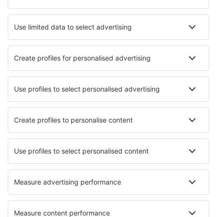
Hotels in Bonifacio
Hotels in Roquebrune-Cap-Martin
Hotels in Saint-Hilaire-de-Riez
Die besten Hotels - Städte
Hotels in Arraiolos
Hotels in Portland
Hotels Memramcook
Hotels in Maryville
Hotels Gees
Hotels in Camucia
Hotels in Bad Wilsnack
Hotels in Odda
Hotels in Angermund
Hotels in Ayder Yaylasi
Die besten Hotels - Regionen
Hotels in Provence
Hotels in Bretagne
Hotels in Côte d’Azur
Hotels in Valmeinier