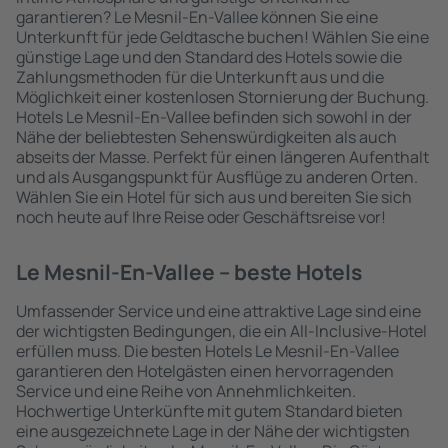
garantieren? Le Mesnil-En-Vallee können Sie eine
Unterkunft für jede Geldtasche buchen! Wählen Sie eine
günstige Lage und den Standard des Hotels sowie die
Zahlungsmethoden für die Unterkunft aus und die
Möglichkeit einer kostenlosen Stornierung der Buchung.
Hotels Le Mesnil-En-Vallee befinden sich sowohl in der
Nähe der beliebtesten Sehenswürdigkeiten als auch
abseits der Masse. Perfekt für einen längeren Aufenthalt
und als Ausgangspunkt für Ausflüge zu anderen Orten.
Wählen Sie ein Hotel für sich aus und bereiten Sie sich
noch heute auf Ihre Reise oder Geschäftsreise vor!
Le Mesnil-En-Vallee – beste Hotels
Umfassender Service und eine attraktive Lage sind eine
der wichtigsten Bedingungen, die ein All-Inclusive-Hotel
erfüllen muss. Die besten Hotels Le Mesnil-En-Vallee
garantieren den Hotelgästen einen hervorragenden
Service und eine Reihe von Annehmlichkeiten.
Hochwertige Unterkünfte mit gutem Standard bieten
eine ausgezeichnete Lage in der Nähe der wichtigsten