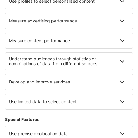
Unterkunft in Puerto San Miguel
Unterkunft in Astana
Die besten Unterkünfte - Regionen
Unterkunft in Tignes
Unterkunft in Disneyland Paris
Unterkunft in Les Deux Alpes
Unterkunft in Trois Vallées
Unterkunft in Courchevel
Unterkunft im Kleinwalsertal
Unterkunft im Naturschutzgebiet Blyde River Canyon
Unterkunft auf Menorca
Unterkunft in Nationalpark Retezat
Unterkunft in Rila Mountains