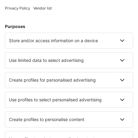
Unterkunft in Cannes
Unterkunft in Le Cap d`Agde
Unterkunft in Frejus
Unterkunft in Nizza
Unterkunft in Paris
Unterkunft in Valmorel
Unterkunft in Chamrousse
Unterkunft in Serignan
Unterkunft in Saint-Hilaire-de-Riez
Unterkunft in Crozon
Die besten Unterkünfte - Städte
Unterkunft in Alfeld
Unterkunft in Santa Vittoria d'Alba
Unterkunft in Paramount
Unterkunft Balaghat
Unterkunft in Kursk
Unterkunft in Värnamo
Unterkunft in Providencia
Unterkunft in Hudsons Hope