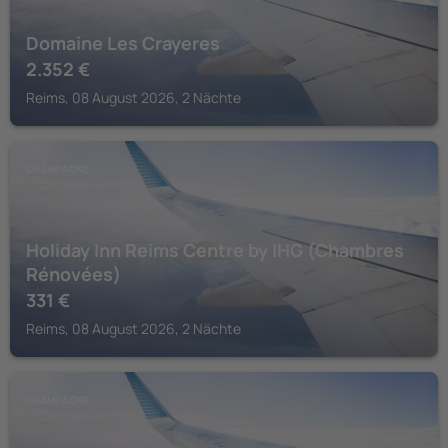
Domaine Les Crayeres
2.352
€
Reims, 08 August 2026, 2 Nächte
CHAMPAGNE
Holiday Inn Reims Centre by IHG (Chambres
Rénovées)
331
€
Reims, 08 August 2026, 2 Nächte
CHAMPAGNE