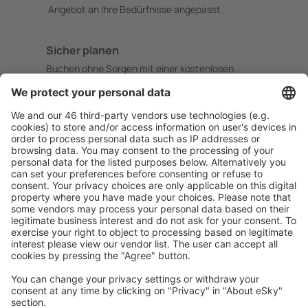
Angebot an Ihre Bedürfnisse angepasst.
Sicher planen
Buchen ohne Sorgen mit einer kostenlosen
Stornierungsoption.
Mehr sparen
Attraktive Preise und Spezialangebote für eingeloggte
Benutzer.
Unterkünfte, die Sie mögen
Wählen Sie aus über 1,3 Millionen Unterkünften: Hotels,
Hütten, Apartments und andere.
Meist gesuchte Unterkünfte von eSky Nutzern
Unterkünfte in Frankreich - Beliebte Städte