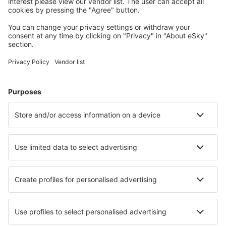
Wählen Sie aus über 1,3 Millionen Unterkünften: Hotels,
Hütten, Apartments und andere.
Meist gesuchte Hotels von eSky-Nutzern
Hotels in Österreich - Beliebte Städte
Hotels in Graz
Hotels in Solden
Hotels in Schladming
Hotels in Zell am See
Hotels in Wien
Hotels in Haus
Hotels in Hainzenberg
Hotels in Stainz
Hotels in Viehhofen
Hotels in Lermoos
Die besten Hotels - Städte
Hotels in Mazeppa Bay
Hotels in Erzhausen