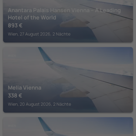
Anantara Palais Hansen Vienna – A Leading
Hotel of the World
893
€
Wien, 27 August 2026, 2 Nächte
WIEN
Melia Vienna
338
€
Wien, 20 August 2026, 2 Nächte
WIEN