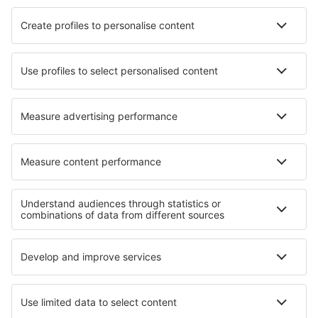
Hotels in Cadiz
Hotels in Teufenthal
Hotels in Saint Catherines
Hotels in Pembes
Hotels in Oberorke
Hotels in Muralto
Hotels in Catus
Hotels in Yomitan
Die besten Hotels - Regionen
Hotels in Nassfeld - Pressegersee
Hotels im Grossarltal
Hotels in Dachstein
Hotels in Tirol
Hotels in Styria
Hotels in den Rocky Mountains
Hotels in Pag Island
Hotels in Krk
Hotels an der Ägäischen Riviera
Hotels in Uruguay