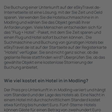
Die Buchung einer Unterkunft auf der eSkyTravel.de-
Internetseite ist eine Lösung, mit der Sie Zeit und Geld
sparen. Verwenden Sie die Hotelsuchmaschine in in
Modling und wählen Sie das Objekt gemäß Ihrer
Anforderungen. Viele Menschen entscheiden sich für
das "Flug + Hotel" -Paket, mit dem Sie Zeit sparen und
einen Flug und Hotel sofort buchen können.. Die
Suchmaschine und Buchung von günstigen Hotels bei
eSkyTravel.de ist auf der Startseite auf der Registerkarte
"Hotels" verfügbar. Sie sind nicht ganz sicher, ob die
geplante Reise stattfinden wird? Überprüfen Sie, ob das
gewählte Objekt eine kostenlose Stornierung der
Buchung anbietet.
Wie viel kostet ein Hotel in in Modling?
Der Preis pro Unterkunft in in Modling variiert und hängt
vom Standard und der Lage des Hotels ab. Eine Nacht in
einem Hotel mit durchschnittlichem Standard kostet
etwa fünfzig bis hundert Euro. Fünf-Sterne-Hotels
können Gäste für einen Betrag von zweihundert Euro