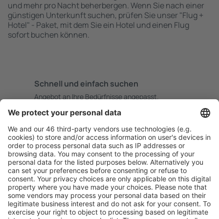
und mehr pro Nacht beherbergen. Wenn Sie nach einer
günstigen Unterkunft suchen, prüfen Sie unser "Flug +
Hotel" - Paket, mit dem Sie ein Hotel und einen Flug
sofort buchen können.
Schnell und einfach suchen
Angebot an Ihre Bedürfnisse angepasst.
Sicher planen
Buchen ohne Sorgen mit einer kostenlosen
Stornierungsoption.
Mehr sparen
Attraktive Preise und Spezialangebote für eingeloggte
Benutzer.
Unterkünfte, die Sie mögen