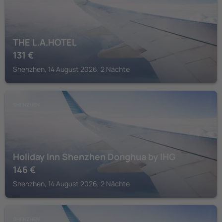
THE L.A.HOTEL
131
€
Shenzhen, 14 August 2026, 2 Nächte
SHENZHEN
Holiday Inn Shenzhen Donghua by IHG
146
€
Shenzhen, 14 August 2026, 2 Nächte
SHENZHEN