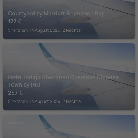
Courtyard by Marriott Shenzhen Bay
177
€
Shenzhen, 14 August 2026, 2 Nächte
SHENZHEN
Hotel Indigo Shenzhen Overseas Chinese
Town by IHG
297
€
Shenzhen, 14 August 2026, 2 Nächte
SHENZHEN