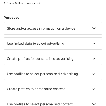
Wählen Sie aus über 1,3 Millionen Unterkünften: Hotels,
Hütten, Apartments und andere.
Meist gesuchte Hotels von eSky-Nutzern
Hotels in China - Beliebte Städte
Hotels in Shanghai
Hotels in Guangzhou
Hotels in Shenzhen
Hotels in Chengdu
Hotels in Peking
Hotels in Nanchang
Hotels in Zhuzhou
Hotels in Wenzhou
Hotels in Chaozhou
Hotels in Yantai
Die besten Hotels - Städte
Hotels in Zărneşti
Hotels Sarrians
Hotels in Beaulieu-lès-Loches
Hotels in Pont-d'Ouilly