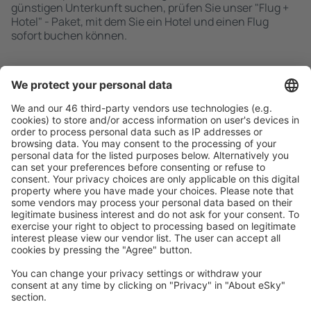
günstigen Unterkunft suchen, prüfen Sie unser "Flug +
Hotel" - Paket, mit dem Sie ein Hotel und einen Flug
sofort buchen können.
Schnell und einfach suchen
Angebot an Ihre Bedürfnisse angepasst.
Sicher planen
Buchen ohne Sorgen mit einer kostenlosen
Stornierungsoption.
Mehr sparen
Attraktive Preise und Spezialangebote für eingeloggte
Benutzer.
Unterkünfte, die Sie mögen