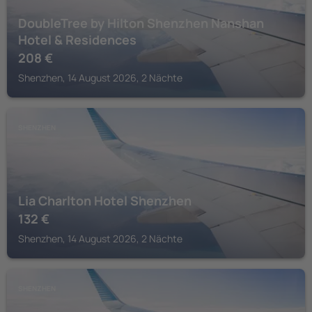
DoubleTree by Hilton Shenzhen Nanshan
Hotel & Residences
208
€
Shenzhen, 14 August 2026, 2 Nächte
SHENZHEN
Lia Charlton Hotel Shenzhen
132
€
Shenzhen, 14 August 2026, 2 Nächte
SHENZHEN