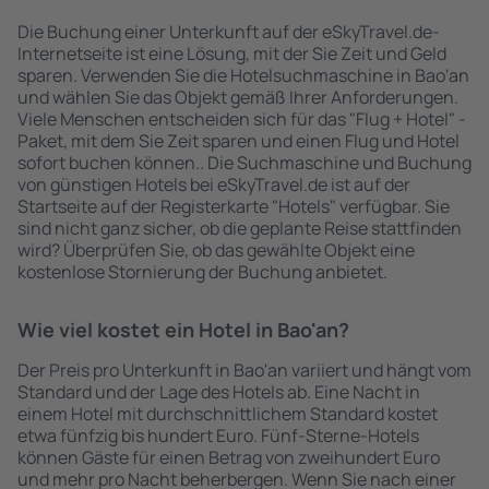
Die Buchung einer Unterkunft auf der eSkyTravel.de-
Internetseite ist eine Lösung, mit der Sie Zeit und Geld
sparen. Verwenden Sie die Hotelsuchmaschine in Bao'an
und wählen Sie das Objekt gemäß Ihrer Anforderungen.
Viele Menschen entscheiden sich für das "Flug + Hotel" -
Paket, mit dem Sie Zeit sparen und einen Flug und Hotel
sofort buchen können.. Die Suchmaschine und Buchung
von günstigen Hotels bei eSkyTravel.de ist auf der
Startseite auf der Registerkarte "Hotels" verfügbar. Sie
sind nicht ganz sicher, ob die geplante Reise stattfinden
wird? Überprüfen Sie, ob das gewählte Objekt eine
kostenlose Stornierung der Buchung anbietet.
Wie viel kostet ein Hotel in Bao'an?
Der Preis pro Unterkunft in Bao'an variiert und hängt vom
Standard und der Lage des Hotels ab. Eine Nacht in
einem Hotel mit durchschnittlichem Standard kostet
etwa fünfzig bis hundert Euro. Fünf-Sterne-Hotels
können Gäste für einen Betrag von zweihundert Euro
und mehr pro Nacht beherbergen. Wenn Sie nach einer