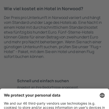
Wie viel kostet ein Hotel in Norwood?
Der Preis pro Unterkunft in Norwood variiert und hängt
vom Standard und der Lage des Hotels ab. Eine Nacht in
einem Hotel mit durchschnittlichem Standard kostet
etwa fünfzig bis hundert Euro. Fünf-Sterne-Hotels
können Gäste für einen Betrag von zweihundert Euro
und mehr pro Nacht beherbergen. Wenn Sie nach einer
günstigen Unterkunft suchen, prüfen Sie unser "Flug +
Hotel" - Paket, mit dem Sie ein Hotel und einen Flug
sofort buchen können.
Schnell und einfach suchen
Angebot an Ihre Bedürfnisse angepasst.
Sicher planen
Buchen ohne Sorgen mit einer kostenlosen