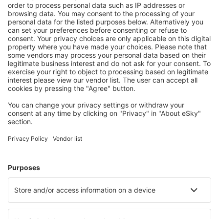
Stornierungsoption.
Mehr sparen
Attraktive Preise und Spezialangebote für eingeloggte
Benutzer.
Unterkünfte, die Sie mögen
Wählen Sie aus über 1,3 Millionen Unterkünften: Hotels,
Hütten, Apartments und andere.
Meist gesuchte Hotels von eSky-Nutzern
Hotels in Kanada - Beliebte Städte
Hotels in Montreal
Hotels in Toronto
Hotels in Calgary
Hotels in Edmonton (AB)
Hotels in Vancouver
Hotels in Whistler
Hotels in Canmore