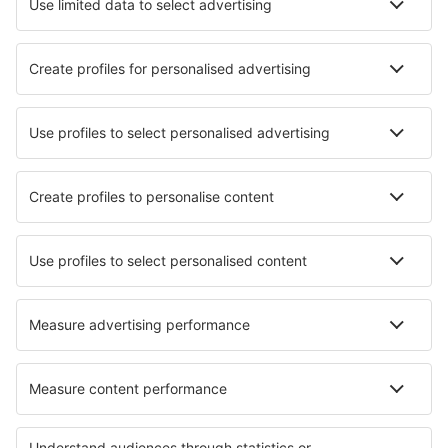
Hotels in Cochrane (AB)
Hotels in Tobermory
Hotels in Wasaga Beach
Die besten Hotels - Städte
Hotels Dauphin Island
Hotels in Comarruga
Hotels in Mylopotas
Hotels in Arcalia
Hotels in Otacílio Costa
Hotels in Llangefni
Hotels Pinehurst
Hotels in Bexbach
Hotels in Nemesbükk
Hotels in Corleone
Die besten Hotels - Regionen
Hotels im Jasper-Nationalpark
Hotels im Banff-Nationalpark