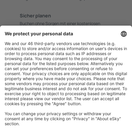
Sicher planen
Buchen ohne Sorgen mit einer kostenlosen
Stornierungsoption.
Mehr sparen
Attraktive Preise und Spezialangebote für eingeloggte
Benutzer.
Unterkünfte, die Sie mögen
Wählen Sie aus über 1,3 Millionen Unterkünften: Hotels,
Hütten, Apartments und andere.
Meist gesuchte Unterkünfte von eSky Nutzern
Unterkünfte in Kanada - Beliebte Städte
Unterkunft in Toronto
Unterkunft in Montreal