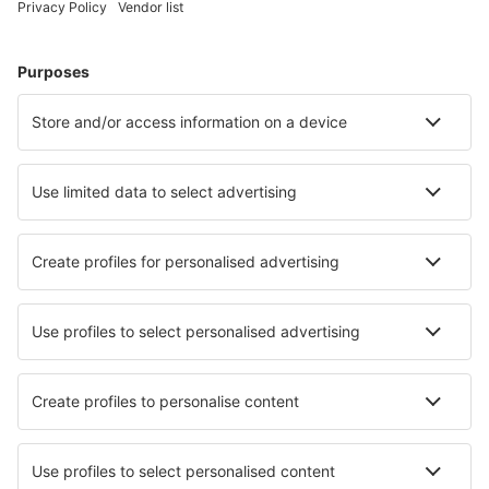
Unterkunft in Edmonton (AB)
Unterkunft in Whistler
Unterkunft in Calgary
Unterkunft in Dartmouth
Unterkunft Innisfil
Unterkunft in Sechelt
Unterkunft in Fernie
Unterkunft in Prince George
Die besten Unterkünfte - Städte
Unterkunft in Sielenbach
Unterkunft in Rodhakinon
Unterkunft in Atarfe
Unterkunft in Vascoeuil
Unterkunft in Naranjos Agrios
Unterkunft in Cascade Locks
Unterkunft in Roure
Unterkunft in Bad Grönenbach
Unterkunft in Goldsboro
Unterkunft in Pasighat