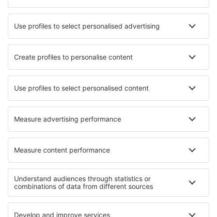
Hotels in Gerlosberg
Die besten Hotels - Städte
Hotels in Milakowo
Hotels in Przysucha
Hotels in Fairfax
Hotels in Limbus
Hotels in Redbourn
Hotels in Landegem
Hotels in Fiumefreddo Bruzio
Hotels in Moga
Hotels Sarre
Hotels in Longmeadow
Die besten Hotels - Regionen
Hotels am Faaker See
Hotels in Salzburg Region
Hotels in Tirol
Hotels am Wörthersee
Hotels in Flachau
Hotels in Dominican Republic
Hotels in Warmian-Masurian
Hotels in Rila Mountains
Hotels in Chiang Mai