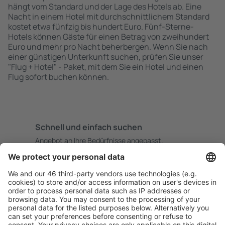
hängt vom Standard und der Lage des Hotels ab. Eine
Nacht in einem Hotel mit durchschnittlichem Standard
kostet etwa fünfzig bis hundert Euro. Fünf-Sterne-
Hotels können Gäste für einen Betrag von zweihundert
Euro und mehr pro Nacht beherbergen. Wenn Sie nach
einer günstigen Unterkunft suchen, prüfen Sie unser
"Flug + Hotel" - Paket, mit dem Sie ein Hotel und einen
Flug sofort buchen können.
Schnell und einfach suchen
Angebot an Ihre Bedürfnisse angepasst.
Sicher planen
Buchen ohne Sorgen mit einer kostenlosen
Stornierungsoption.
Mehr sparen