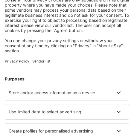
Attraktive Preise und Spezialangebote für eingeloggte
Benutzer.
Unterkünfte, die Sie mögen
Wählen Sie aus über 1,3 Millionen Unterkünften: Hotels,
Hütten, Apartments und andere.
Meist gesuchte Hotels von eSky-Nutzern
Hotels in Österreich - Beliebte Städte
Hotels in Schladming
Hotels in Wien
Hotels in Zell am See
Hotels in Graz
Hotels in Solden
Hotels in Eben im Pongau
Hotels in Wald im Pinzgau
Hotels in Finkenberg
Hotels in Gerlos