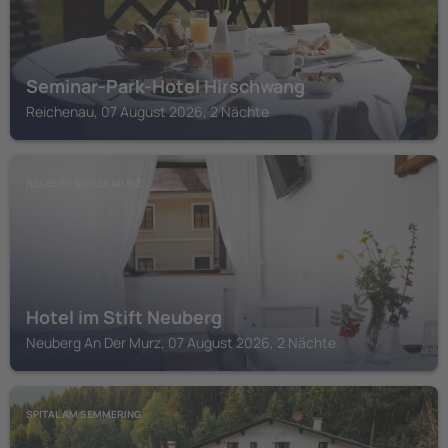
Seminar-Park-Hotel Hirschwang
Reichenau, 07 August 2026, 2 Nächte
NEUBERG AN DER MURZ
Hotel im Stift Neuberg
Neuberg An Der Murz, 07 August 2026, 2 Nächte
SPITAL AM SEMMERING