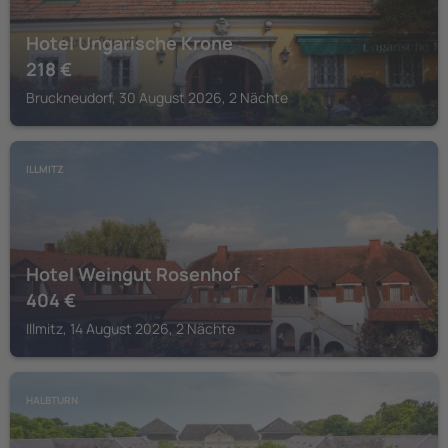
Hotel Ungarische Krone
218
€
Bruckneudorf, 30 August 2026, 2 Nächte
ILLMITZ
Hotel Weingut Rosenhof
404
€
Illmitz, 14 August 2026, 2 Nächte
HALBTURN