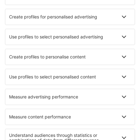
Hotels in Jochberg
Die besten Hotels - Städte
Hotels in Régusse
Hotels in Corinto
Hotels in Rojnići
Hotels in Lanzo dʼIntelvi
Hotels in Easton
Hotels in Trintxerpe Pasajes San Pedro
Hotels in Asnelles
Hotels in Mondim de Basto
Hotels in Ennetbürgen
Hotels in Kauhava
Die besten Hotels - Regionen
Hotels in Austrian Alps
Hotels am Faaker See
Hotels im Kleinwalsertal
Hotels im Ötztal