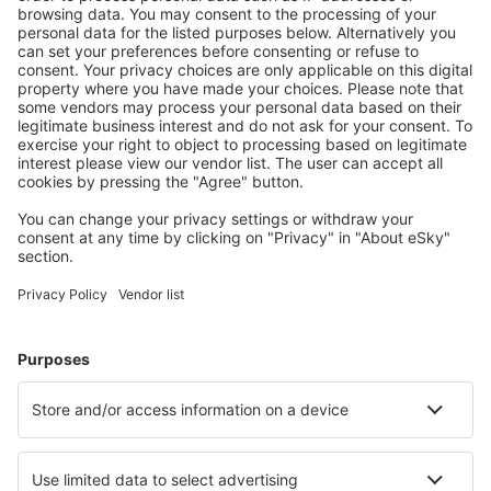
Mehr sparen
Attraktive Preise und Spezialangebote für eingeloggte
Benutzer.
Unterkünfte, die Sie mögen
Wählen Sie aus über 1,3 Millionen Unterkünften: Hotels,
Hütten, Apartments und andere.
Meist gesuchte Hotels von eSky-Nutzern
Hotels in Österreich - Beliebte Städte
Hotels in Solden
Hotels in Schladming
Hotels in Wien
Hotels in Zell am See
Hotels in Graz
Hotels in Sankt Lorenzen ob Murau
Hotels in Seeboden
Hotels in Filzmoos
Hotels in Alpbach