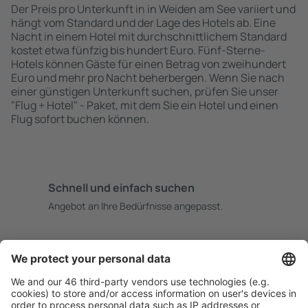
Der Preis pro Unterkunft in in Weiden am See variiert und
hängt vom Standard und der Lage des Hotels ab. Eine
Nacht in einem Hotel mit durchschnittlichem Standard
kostet etwa fünfzig bis hundert Euro. Fünf-Sterne-
Hotels können Gäste für einen Betrag von zweihundert
Euro und mehr pro Nacht beherbergen. Wenn Sie nach
einer günstigen Unterkunft suchen, prüfen Sie unser
"Flug + Hotel" - Paket, mit dem Sie ein Hotel und einen
Flug sofort buchen können.
Schnell und einfach suchen
Angebot an Ihre Bedürfnisse angepasst.
Sicher planen
Buchen ohne Sorgen mit einer kostenlosen
Stornierungsoption.