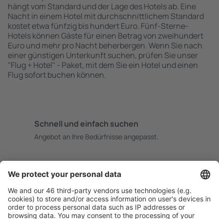
hängt vom Standard und der Lage des Hotels ab. Eine
Nacht in einem Hotel mit durchschnittlichem Standard
kostet etwa fünfzig bis hundert Euro. Fünf-Sterne-
Hotels können Gäste für einen Betrag von zweihundert
Euro und mehr pro Nacht beherbergen. Wenn Sie nach
einer günstigen Unterkunft suchen, prüfen Sie unser
"Flug + Hotel" - Paket, mit dem Sie ein Hotel und einen
Flug sofort buchen können.
Schnell und einfach suchen
Angebot an Ihre Bedürfnisse angepasst.
Sicher planen
Buchen ohne Sorgen mit einer kostenlosen
Stornierungsoption.
Mehr sparen