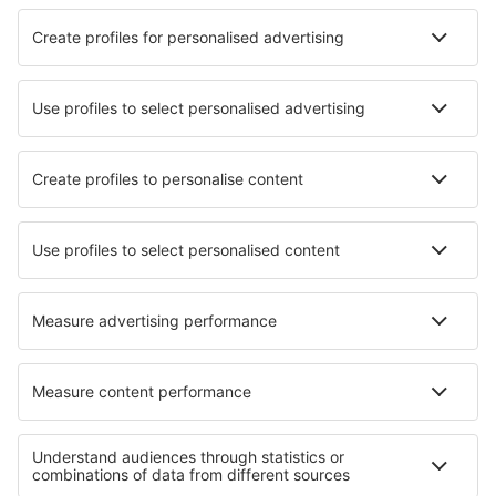
Die besten Hotels - Städte
Hotels in Zillah
Hotels in Orte Scalo
Hotels in Pedro Escobedo
Hotels in Remeţi
Hotels in Bari Sardo
Hotels in Chemult
Hotels in Lakewood
Hotels in Jouy En Josas
Hotels in Witow
Hotels Yurga
Die besten Hotels - Regionen
Hotels in Tayrona National Park
Hotels in San Andres
Hotels in Valle del Cauca
Hotels in Magdalena
Hotels in Narino
Hotels in Nayarit
Hotels auf West Bohemian spa triangle