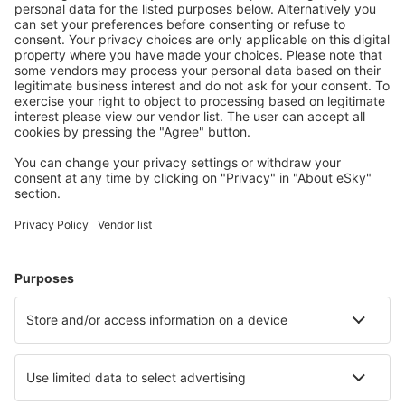
Attraktive Preise und Spezialangebote für eingeloggte
Benutzer.
Unterkünfte, die Sie mögen
Wählen Sie aus über 1,3 Millionen Unterkünften: Hotels,
Hütten, Apartments und andere.
Meist gesuchte Hotels von eSky-Nutzern
Hotels in Kolumbien - Beliebte Städte
Hotels La Calera
Hotels in Cali
Hotels in Cartagena
Hotels in Santa Marta
Hotels in Medellín
Hotels in Taganga
Hotels in Tolú
Hotels in Apartado
Hotels in Puerto Berrio
Hotels in Pitalito