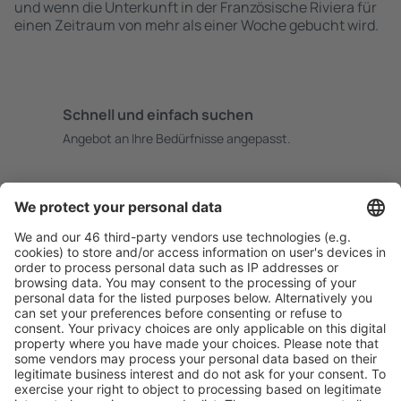
und wenn die Unterkunft in der Französische Riviera für
einen Zeitraum von mehr als einer Woche gebucht wird.
Schnell und einfach suchen
Angebot an Ihre Bedürfnisse angepasst.
Sicher planen
Buchen ohne Sorgen mit einer kostenlosen
Stornierungsoption.
Mehr sparen
Attraktive Preise und Spezialangebote für eingeloggte
Benutzer.
Unterkünfte, die Sie mögen
Wählen Sie aus über 1,3 Millionen Unterkünften: Hotels,
Hütten, Apartments und andere.