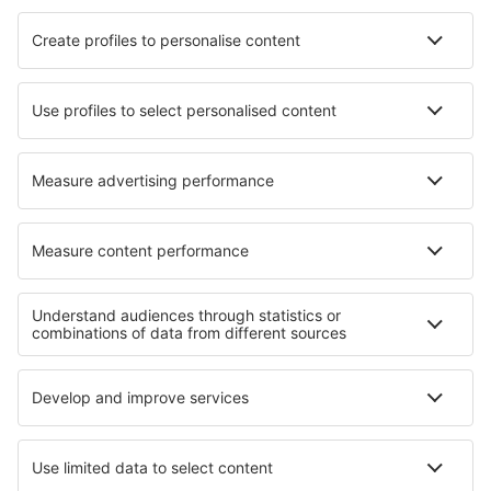
Unterkunft in Crissier
Unterkunft in Oberraden
Unterkunft in Long Lake
Unterkunft in Berriozar
Unterkunft in Arta
Unterkunft in Bettws Garmon
Unterkunft in Ako
Unterkunft in Las Mallorquinas
Die besten Unterkünfte - Regionen
Unterkunft an dem Genfersee
Unterkunft in Arc
Unterkunft in Val-Cenis
Unterkunft in Côte d’Azur
Unterkunft in Val Thorens
Unterkunft auf Koh Samui
Unterkunft on Thassos
Unterkunft auf Kos
Unterkunft auf Erzgebirge
Unterkunft in Lovech