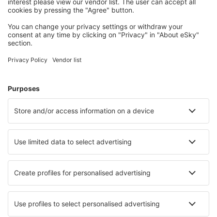
Meist gesuchte Unterkünfte von eSky Nutzern
Unterkünfte in Frankreich - Beliebte Städte
Unterkunft in Le Cap d`Agde
Unterkunft in Cannes
Unterkunft in Nizza
Unterkunft in Paris
Unterkunft in Frejus
Unterkunft in Talmont-Saint-Hilaire
Unterkunft in Pyrenees 2000
Unterkunft Gouzon
Unterkunft in Trouville-sur-Mer
Unterkunft in Aime
Die besten Unterkünfte - Städte
Unterkunft in Parkovoye
Unterkunft in Iparana