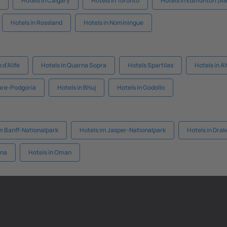
Hotels in Calgary
Hotels in Toronto
Hotels in Edmonton (A
Hotels in Rossland
Hotels in Nominingue
 d'Alife
Hotels in Quarna Sopra
Hotels Spartilas
Hotels in A
Mare-Podgoria
Hotels in Bhuj
Hotels in Godollo
m Banff-Nationalpark
Hotels im Jasper-Nationalpark
Hotels in Dra
ana
Hotels in Oman