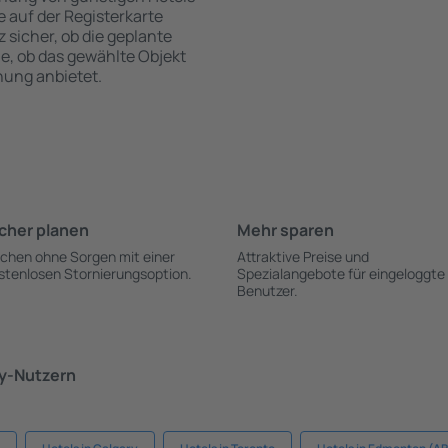
te auf der Registerkarte
z sicher, ob die geplante
ie, ob das gewählte Objekt
hung anbietet.
cher planen
Mehr sparen
chen ohne Sorgen mit einer
Attraktive Preise und
stenlosen Stornierungsoption.
Spezialangebote für eingeloggte
Benutzer.
ky-Nutzern