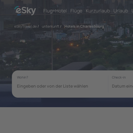
Flug+Hotel
Flüge
Kurzurlaub
Urlaub
eSkyTravel.de
/
unterkunft
/
Hotels in Charlesbourg