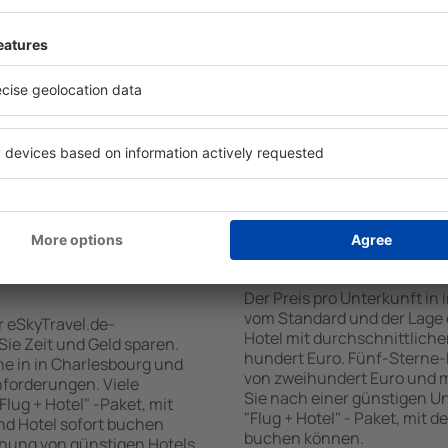
für Unterkünfte. Eine
Standards sowie Annehmlich
tiert, dass Sie gerade das
sind . Zu den beliebtesten
 den Reiseort in die
SPA-Zone, Bar / Safe im Zi
en Sie die Check-In- und
Kinderspielecke, kostenlose
er Gäste und Zimmer aus.
Informationsbroschüren üb
den die zum angegebenen
Umgebung. Einige der Einri
eigt. Sie können ganz
Transport vom/zum Flughaf
om Zentrum, die
den Spuren der größten Seh
oder die Anzahl der Sterne,
zu unternehmen.
fen.
 Charlesbourg
Wie viel kostet ein 
Der Preis pro Unterkunft in 
vom Standard und der Lage d
r eSkyTravel.de-
Hotel mit durchschnittliche
 Sie Zeit und Geld sparen.
hundert Euro. Fünf-Sterne-
e in in Charlesbourg und
von zweihundert Euro und 
nforderungen. Viele
Sie nach einer günstigen U
lug + Hotel" -Paket, mit
"Flug + Hotel" - Paket, mit d
nd Hotel sofort buchen
buchen können.
hung von günstigen Hotels