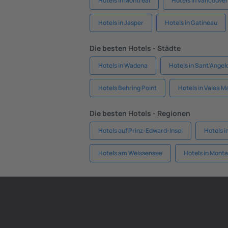
Hotels in Montreal
Hotels in Vancouver
Hotels in Jasper
Hotels in Gatineau
Die besten Hotels - Städte
Hotels in Wadena
Hotels in Sant'Angelo
Hotels Behring Point
Hotels in Valea 
Die besten Hotels - Regionen
Hotels auf Prinz-Edward-Insel
Hotels i
Hotels am Weissensee
Hotels in Mont