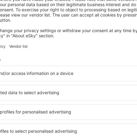
LEVIS
Hotel Port Royal
Levis, 14 August 2026, 2 Nächte
Mehr Hotels ansehen in Charlesbourg
urg
Charlesbourg –
ältige Unterkunftsbasis, in
Umfassender Service und ein