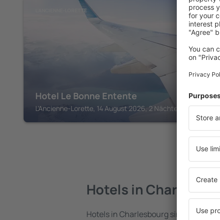
L'ANCIENNE-LORETTE
Hotel Le Bonne Entente
L'Ancienne-Lorette, 14 August 2026, 2 Nächte
Hotels in Charlesbo
Hotels in Charlesbourg sind eine vielf