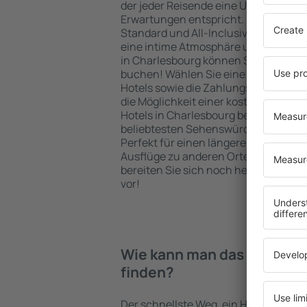
der jeder Reisende eine Unterkunft fi
Erwartungen entspricht. Sie bevorzu
Standard und All-Inclusive-Angebot o
eine intime Atmosphäre und günstig
in Charlesbourg können Sie eine Unte
buchen! Wählen Sie eine günstige L
Hotels sowie die Zahlungsmethoden f
die Möglichkeit einer kostenlosen St
Hotels in Charlesbourg befinden sich
beliebtesten Sehenswürdigkeiten als
Perfekt für einen längeren Aufenthal
Ausflüge zu anderen Orten. Wählen Si
bereiten Sie sich noch heute auf Ihr
vor!
Wie kann man das Hotel in 
finden?
Der schnellste Weg, ein Hotel in Charl