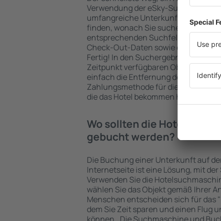
Verwendung der eSky-Suchmaschine 
umfangreiche Unterkunftsbasis garan
finden, wonach Sie suchen. Geben Sie
entsprechenden Suchfelder ein, wähl
Check-Out-Daten sowie die Anzahl d
Fertig! In den Suchergebnissen wer
Zeitpunkt verfügbaren Objekte angez
einfach die Entfernung des Hotels v
Zahlungsmethode für die Unterkunft 
die das Hotel bekommen hat, überprü
Wo sollten die Hotels in in
gebucht werden?
Die Buchung einer Unterkunft auf de
Internetseite ist eine Lösung, mit der
Verwenden Sie die Hotelsuchmaschin
wählen Sie das Objekt gemäß Ihrer A
Menschen entscheiden sich für das "F
dem Sie Zeit sparen und einen Flug u
können.. Die Suchmaschine und Buc