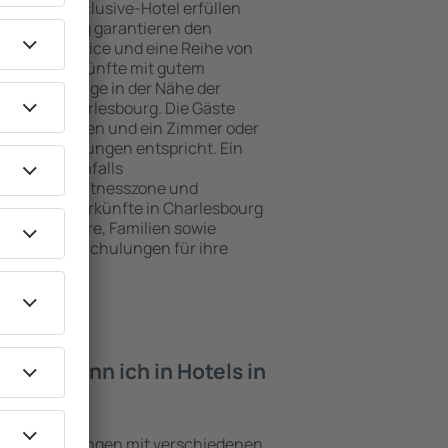
e ein All-Inclusive-Hotel erfüllen
 Charlesbourg garantieren den
genden Service und eine Reihe von
tige Unterkünfte mit gutem
zeichnete Lage in der Nähe der
iten in Charlesbourg. Die Gäste
kplätze nutzen und ein Zimmer oder
hren Erwartungen entspricht. Ein
mfasst ebenfalls
 SPA oder Fitnesszone und
e besten Unterkünfte in Charlesbourg
ung für Paare, Familien sowie
reisen oder Schulungen für ihre
öchten.
iten kann ich in Hotels in
den?
ind Einrichtungen mit verschiedenen