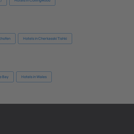
B)
Hotels in Collingwood
lthofen
Hotels in Cherkasski Tishki
ke Bay
Hotels in Wales