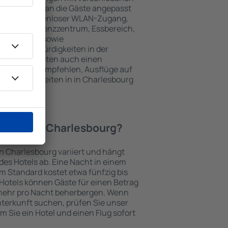
keiten, die an die Gäste angepasst
 gehören kostenloser WLAN-Zugang,
mmer, Konferenzzentrum, Essbereich,
 Parkplätze sowie
er Sehenswürdigkeiten in der
chtungen bieten auch einen
en an oder empfehlen, Ausflüge auf
enswürdigkeiten in in Charlesbourg
Hotel in in Charlesbourg?
in Charlesbourg variiert und hängt
es Hotels ab. Eine Nacht in einem
m Standard kostet etwa fünfzig bis
Hotels können Gäste für einen Betrag
mehr pro Nacht beherbergen. Wenn
nterkunft suchen, prüfen Sie unser
em Sie ein Hotel und einen Flug sofort