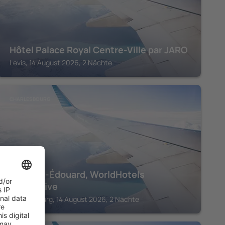
Hôtel Palace Royal Centre-Ville par JARO
Levis, 14 August 2026, 2 Nächte
CHARLESBOURG
Le Saint-Édouard, WorldHotels
Distinctive
Charlesbourg, 14 August 2026, 2 Nächte