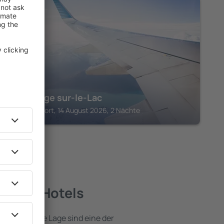
LAC-BEAUPORT
Entourage sur-le-Lac
Lac-Beauport, 14 August 2026, 2 Nächte
 beste Hotels
e attraktive Lage sind eine der