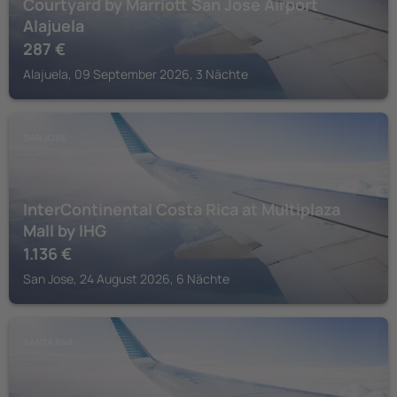
Courtyard by Marriott San Jose Airport
Alajuela
287
€
Alajuela, 09 September 2026, 3 Nächte
SAN JOSE
InterContinental Costa Rica at Multiplaza
Mall by IHG
1.136
€
San Jose, 24 August 2026, 6 Nächte
SANTA ANA