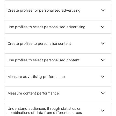
Hotels in Weissensee
Hotels in Salin-de-Giraud
Hotels in Barnesville
Hotels in Raukawa
Hotels in Pieve a Presciano
Hotels in Lincoln Park
Hotels in Logonna-Daoulas
Die besten Hotels - Regionen
Hotels in Tortuguero National Park
Hotels in Marino Ballena National Park
Hotels in Corcovado National Park
Hotels in Arenal Volcano National Park
Hotels in Gulf of Papagayo
Hotels in Upper Zemplin
Hotels in Kampanien
Hotels am Faaker See