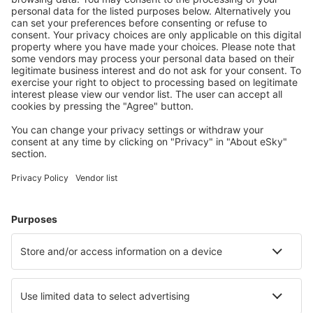
Wählen Sie aus über 1,3 Millionen Unterkünften: Hotels,
Hütten, Apartments und andere.
Meist gesuchte Hotels von eSky-Nutzern
Hotels in Costa Rica - Beliebte Städte
Hotels in San Jose
Hotels in Puerto Viejo
Hotels in Tamarindo
Hotels in Fortuna
Hotels in Jaco
Hotels in Culebra
Hotels in Canas
Hotels in Roble
Hotels in Carate
Hotels in Monteverde
Die besten Hotels - Städte
Hotels in Lusambo
Hotels Kispiox
Hotels in Deeside