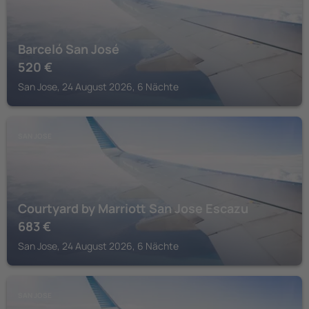
Barceló San José
520
€
San Jose, 24 August 2026, 6 Nächte
SAN JOSE
Courtyard by Marriott San Jose Escazu
683
€
San Jose, 24 August 2026, 6 Nächte
SAN JOSE