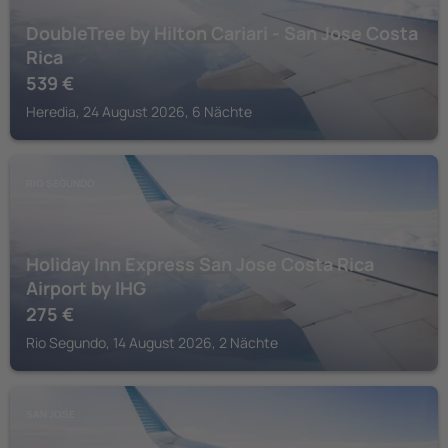
DoubleTree by Hilton Cariari - San Jose Costa
Rica
539
€
Heredia, 24 August 2026, 6 Nächte
RIO SEGUNDO
Holiday Inn Express San Jose Costa Rica
Airport by IHG
275
€
Rio Segundo, 14 August 2026, 2 Nächte
SAN JOSE