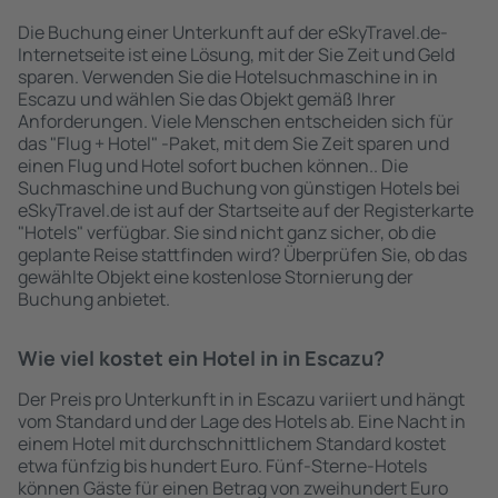
Die Buchung einer Unterkunft auf der eSkyTravel.de-
Internetseite ist eine Lösung, mit der Sie Zeit und Geld
sparen. Verwenden Sie die Hotelsuchmaschine in in
Escazu und wählen Sie das Objekt gemäß Ihrer
Anforderungen. Viele Menschen entscheiden sich für
das "Flug + Hotel" -Paket, mit dem Sie Zeit sparen und
einen Flug und Hotel sofort buchen können.. Die
Suchmaschine und Buchung von günstigen Hotels bei
eSkyTravel.de ist auf der Startseite auf der Registerkarte
"Hotels" verfügbar. Sie sind nicht ganz sicher, ob die
geplante Reise stattfinden wird? Überprüfen Sie, ob das
gewählte Objekt eine kostenlose Stornierung der
Buchung anbietet.
Wie viel kostet ein Hotel in in Escazu?
Der Preis pro Unterkunft in in Escazu variiert und hängt
vom Standard und der Lage des Hotels ab. Eine Nacht in
einem Hotel mit durchschnittlichem Standard kostet
etwa fünfzig bis hundert Euro. Fünf-Sterne-Hotels
können Gäste für einen Betrag von zweihundert Euro