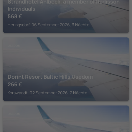
Strandhotel Ahlbeck, a member of Radisson
Individuals
568
€
Heringsdorf, 06 September 2026, 3 Nächte
USEDOM
Dorint Resort Baltic Hills Usedom
266
€
Korswandt, 02 September 2026, 2 Nächte
USEDOM