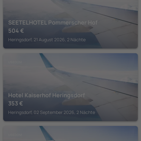
SEETELHOTEL Pommerscher Hof
504
€
Heringsdorf, 21 August 2026, 2 Nächte
USEDOM
Hotel Kaiserhof Heringsdorf
353
€
Heringsdorf, 02 September 2026, 2 Nächte
USEDOM