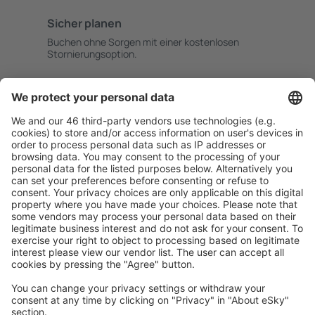
Sicher planen
Buchen ohne Sorgen mit einer kostenlosen
Stornierungsoption.
Mehr sparen
Attraktive Preise und Spezialangebote für eingeloggte
Benutzer.
Unterkünfte, die Sie mögen
Wählen Sie aus über 1,3 Millionen Unterkünften: Hotels,
Hütten, Apartments und andere.
Meist gesuchte Unterkünfte von eSky Nutzern
Unterkünfte in Deutschland - Beliebte Städte
Unterkunft in Westerland
Unterkunft in Zingst