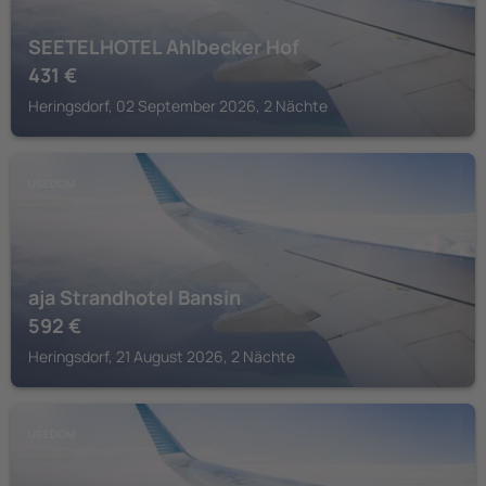
SEETELHOTEL Ahlbecker Hof
431
€
Heringsdorf, 02 September 2026, 2 Nächte
USEDOM
aja Strandhotel Bansin
592
€
Heringsdorf, 21 August 2026, 2 Nächte
USEDOM