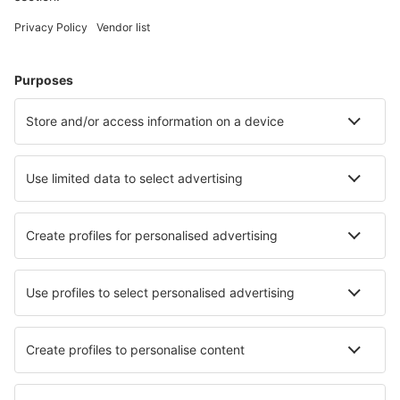
Unterkunft in Grömitz
Unterkunft in Heringsdorf
Unterkunft Westerhever
Unterkunft in Kiel
Unterkunft in Niederdorla
Unterkunft in Hohwacht
Unterkunft in Zirchow
Unterkunft in Goehren
Die besten Unterkünfte - Städte
Unterkunft in Box
Unterkunft in Tab Kaek Beach
Unterkunft in Easington Colliery
Unterkunft in Mariager
Unterkunft in Ambra
Unterkunft in Sertãozinho
Unterkunft in Labrador City
Unterkunft in Estivaux
Unterkunft Denman
Unterkunft in Le Val-Saint-Germain