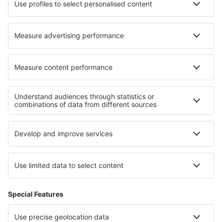
Die besten Unterkünfte - Regionen
Unterkunft im Moseltal
Unterkunft auf den Ostfriesischen Inseln
Unterkunft im Schwarzwald
Unterkunft in Berchtesgaden
Unterkunft in Saxony-Anhalt
Unterkunft in Hot-Springs-Nationalpark
Unterkunft in Danube Delta
Unterkunft in St. Thomas
Unterkunft in Suwalki Region
Unterkunft in Pattaya Beach